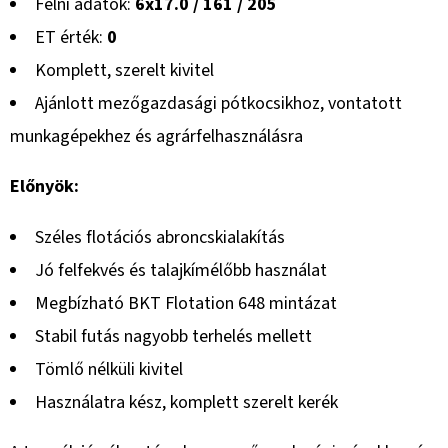
Felni adatok:
6x17.0 / 161 / 205
ET érték:
0
Komplett, szerelt kivitel
Ajánlott mezőgazdasági pótkocsikhoz, vontatott
munkagépekhez és agrárfelhasználásra
Előnyök:
Széles flotációs abroncskialakítás
Jó felfekvés és talajkímélőbb használat
Megbízható BKT Flotation 648 mintázat
Stabil futás nagyobb terhelés mellett
Tömlő nélküli kivitel
Használatra kész, komplett szerelt kerék