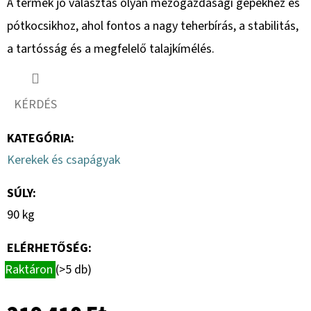
A termék jó választás olyan mezőgazdasági gépekhez és
pótkocsikhoz, ahol fontos a nagy teherbírás, a stabilitás,
a tartósság és a megfelelő talajkímélés.
KÉRDÉS
KATEGÓRIA
:
Kerekek és csapágyak
SÚLY
:
90 kg
ELÉRHETŐSÉG:
Raktáron
(>5 db)