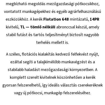
megbízható megoldás mezőgazdasági pótkocsikhoz,
vontatott munkagépekhez és egyéb agrárfelhasználású
KERESÉS
eszközökhöz. A kerék
Flotation 648
mintázatú,
14PR
kivitelű,
TL — tömlő nélküli
abronccsal készül, amely
stabil futást és tartós teljesítményt biztosít nagyobb
A
terhelés mellett is.
J
Á
A széles, flotációs kialakítás kedvező felfekvést nyújt,
N
L
ezáltal segíti a talajkímélőbb munkavégzést és a
J
stabilabb haladást mezőgazdasági környezetben. A
U
komplett szerelt kivitelnek köszönhetően a kerék
K
gyorsan felszerelhető, így ideális választás cserekeréknek
KERÉK
vagy új pótkocsi, munkagép felszereléséhez.
SZERELVE
175/70
-