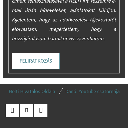
címem felhasználásával a HELTI Kft. részemre e-
mail útján hírleveleket, ajánlatokat küldjön.
Kijelentem, hogy az
adatkezelési tájékoztatót
elolvastam, megértettem, hogy a
hozzájárulásom bármikor visszavonhatom.
FELIRATKOZÁS
L
Helti Hivatalos Oldala
Danó. Youtube csatornája
Á
B
L
Facebook
Instagram
YouTube
É