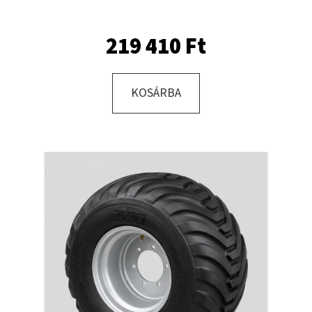
R13.0
C,
TL,+
219 410 Ft
MEFRO
5X17.0/67/112,
ET
+30
KOSÁRBA
35
829
Ft