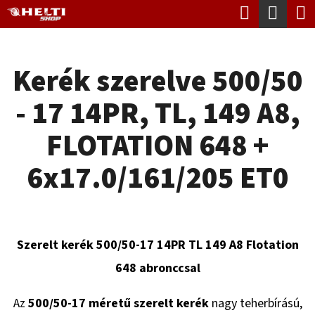
K
Keresés
Kosá
Ugrás
O
Vissza
Vissza
a
S
fő
Kerék szerelve 500/50
Á
tartalomhoz
M
R
- 17 14PR, TL, 149 A8,
I
T
FLOTATION 648 +
K
6x17.0/161/205 ET0
E
R
E
Szerelt kerék 500/50-17 14PR TL 149 A8 Flotation
S
648 abronccsal
?
Az
500/50-17 méretű szerelt kerék
nagy teherbírású,