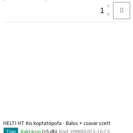
HELTI HT Kis koptatópofa - Balos + csavar szett
Tipp
Raktáron
(>5 db)
Kód:
H99001013-10-CS