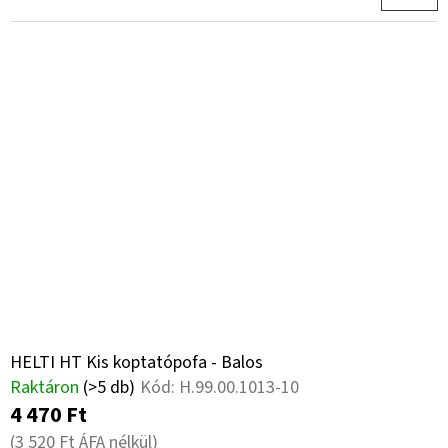
HELTI HT Kis koptatópofa - Balos
Raktáron
(>5 db)
Kód:
H.99.00.1013-10
4 470 Ft
(3 520 Ft ÁFA nélkül)