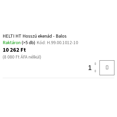
HELTI HT Hosszú ekenád - Balos
Raktáron
(>5 db)
Kód:
H.99.00.1012-10
10 262 Ft
(8 080 Ft ÁFA nélkül)