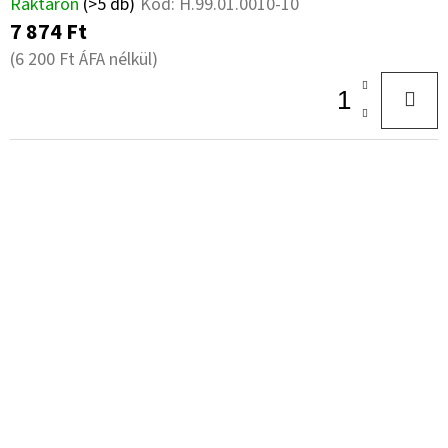
Raktáron
(>5 db)
Kód:
H.99.01.0010-10
7 874 Ft
(6 200 Ft ÁFA nélkül)