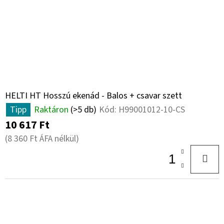
HELTI HT Hosszú ekenád - Balos + csavar szett
Tipp
Raktáron
(>5 db)
Kód:
H99001012-10-CS
10 617 Ft
(8 360 Ft ÁFA nélkül)