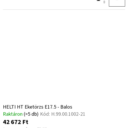
HELTI HT Eketörzs E17.5 - Balos
Raktáron
(>5 db)
Kód:
H.99.00.1002-21
42 672 Ft