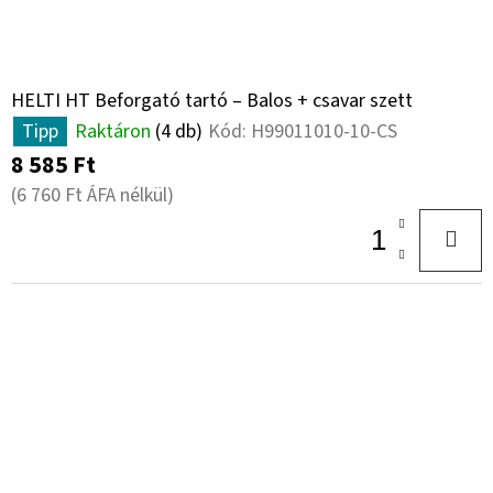
HELTI HT Beforgató tartó – Balos + csavar szett
Tipp
Raktáron
(4 db)
Kód:
H99011010-10-CS
8 585 Ft
(6 760 Ft ÁFA nélkül)