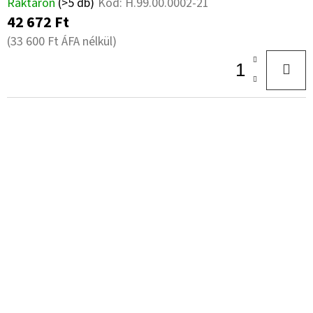
Raktáron
(>5 db)
Kód:
H.99.00.0002-21
42 672 Ft
(33 600 Ft ÁFA nélkül)