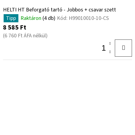
HELTI HT Beforgató tartó - Jobbos + csavar szett
Tipp
Raktáron
(4 db)
Kód:
H99010010-10-CS
8 585 Ft
(6 760 Ft ÁFA nélkül)