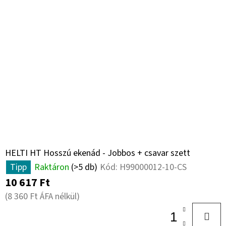
HELTI HT Hosszú ekenád - Jobbos + csavar szett
Tipp
Raktáron
(>5 db)
Kód:
H99000012-10-CS
10 617 Ft
(8 360 Ft ÁFA nélkül)