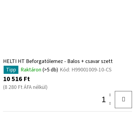
HELTI HT Beforgatólemez - Balos + csavar szett
Tipp
Raktáron
(>5 db)
Kód:
H99001009-10-CS
10 516 Ft
(8 280 Ft ÁFA nélkül)