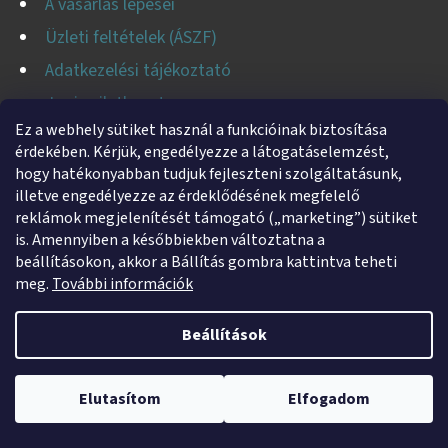
A vásárlás lépései
I
Üzleti feltételek (ÁSZF)
Adatkezelési tájékoztató
Jogi nyilatkozat
Ez a webhely sütiket használ a funkcióinak biztosítása
Fogyasztóvédelmi tájékoztató
érdekében. Kérjük, engedélyezze a látogatáselemzést,
Süti tájékoztató
hogy hatékonyabban tudjuk fejleszteni szolgáltatásunk,
illetve engedélyezze az érdeklődésének megfelelő
Impresszum
reklámok megjelenítését támogató („marketing”) sütiket
Kapcsolatfelvétel
is. Amennyiben a későbbiekben változtatna a
beállításokon, akkor a Bállítás gombra kattintva teheti
meg.
További információk
Beállítások
KAPCSOLAT
Webshopunk jelenleg zárva tart. Rendelés leadása lehetséges,
helti
@
helti.hu
kizárólag utánvétes fizetéssel. A megrendeléseket 2026. január 5–9.
Elutasítom
Elfogadom
között adjuk postára.
+3679450894