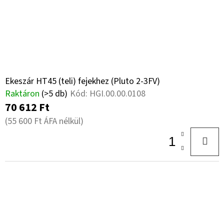
K
17
E
18PR,
E
TL,
Z
AW-
K
708
É
+
L
8X21.3/220/275
S
A2
I
ET0
E
S
Ekeszár HT45 (teli) fejekhez (Pluto 2-3FV)
254
Raktáron
(>5 db)
Kód:
HGI.00.00.0108
T
000
Ft
70 612 Ft
Á
(55 600 Ft ÁFA nélkül)
J
A