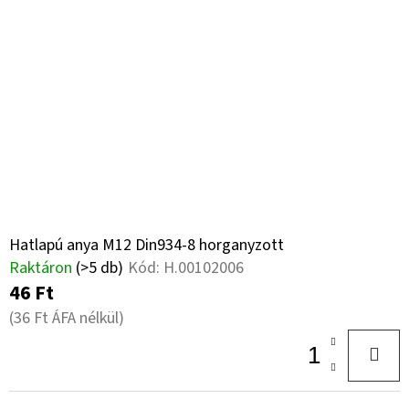
Hatlapú anya M12 Din934-8 horganyzott
Raktáron
(>5 db)
Kód:
H.00102006
46 Ft
(36 Ft ÁFA nélkül)