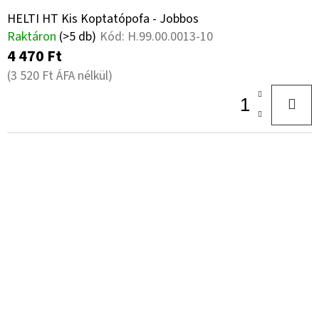
HELTI HT Kis Koptatópofa - Jobbos
Raktáron
(>5 db)
Kód:
H.99.00.0013-10
4 470 Ft
(3 520 Ft ÁFA nélkül)