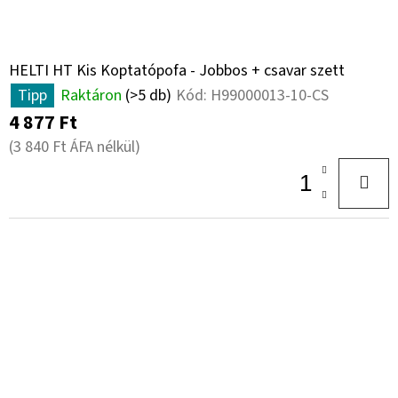
HELTI HT Kis Koptatópofa - Jobbos + csavar szett
Tipp
Raktáron
(>5 db)
Kód:
H99000013-10-CS
4 877 Ft
(3 840 Ft ÁFA nélkül)