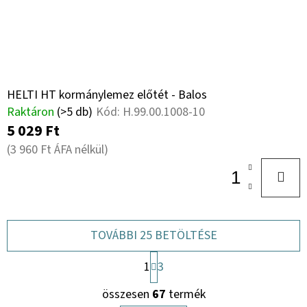
HELTI HT kormánylemez előtét - Balos
Raktáron
(>5 db)
Kód:
H.99.00.1008-10
5 029 Ft
(3 960 Ft ÁFA nélkül)
TOVÁBBI 25 BETÖLTÉSE
L
1
3
A
L
P
összesen
67
termék
O
I