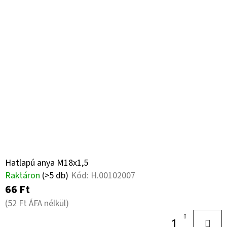
Hatlapú anya M18x1,5
Raktáron
(>5 db)
Kód:
H.00102007
66 Ft
(52 Ft ÁFA nélkül)