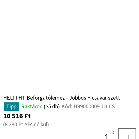
HELTI HT Beforgatólemez - Jobbos + csavar szett
Tipp
Raktáron
(>5 db)
Kód:
H99000009-10-CS
10 516 Ft
(8 280 Ft ÁFA nélkül)