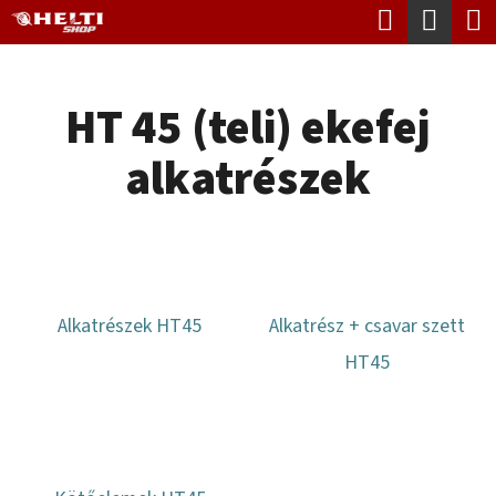
K
Keresés
Kosá
Ugrás
O
Vissza
Vissza
a
S
fő
HT 45 (teli) ekefej
Á
tartalomhoz
M
R
alkatrészek
I
T
K
E
R
Alkatrészek HT45
Alkatrész + csavar szett
E
HT45
S
?