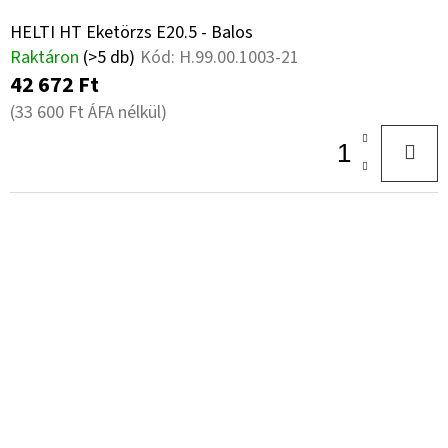
HELTI HT Eketörzs E20.5 - Balos
Raktáron
(>5 db)
Kód:
H.99.00.1003-21
42 672 Ft
(33 600 Ft ÁFA nélkül)