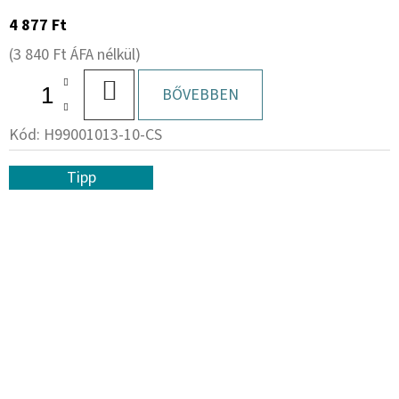
4 877 Ft
(3 840 Ft ÁFA nélkül)
KOSÁRBA
BŐVEBBEN
Kód:
H99001013-10-CS
Tipp