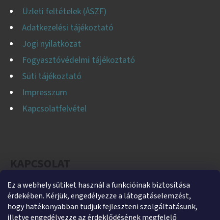
Üzleti feltételek (ÁSZF)
Adatkezelési tájékoztató
Jogi nyilatkozat
Fogyasztóvédelmi tájékoztató
Süti tájékoztató
Impresszum
Kapcsolatfelvétel
KAPCSOLAT
Ez a webhely sütiket használ a funkcióinak biztosítása
helti
@
helti.hu
érdekében. Kérjük, engedélyezze a látogatáselemzést,
+3679450894
hogy hatékonyabban tudjuk fejleszteni szolgáltatásunk,
illetve engedélyezze az érdeklődésének megfelelő
+36305454854