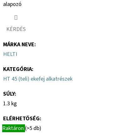
alapozó
KÉRDÉS
MÁRKA NEVE
:
HELTI
KATEGÓRIA
:
HT 45 (teli) ekefej alkatrészek
SÚLY
:
1.3 kg
ELÉRHETŐSÉG:
Raktáron
(>5 db)