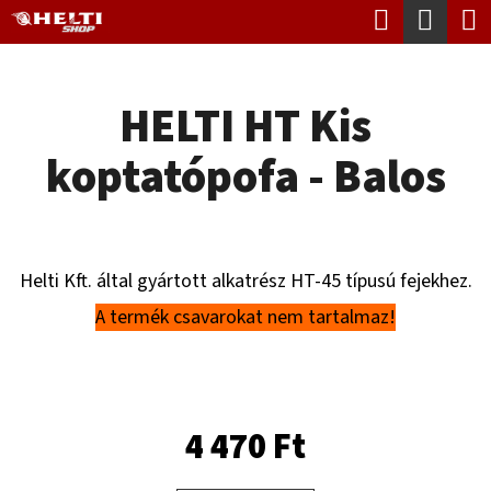
K
Keresés
Kosá
Ugrás
O
Vissza
Vissza
a
S
fő
HELTI HT Kis
Á
tartalomhoz
M
R
koptatópofa - Balos
I
T
K
E
Helti Kft. által gyártott alkatrész HT-45 típusú fejekhez.
R
A termék csavarokat nem tartalmaz!
E
S
?
4 470 Ft