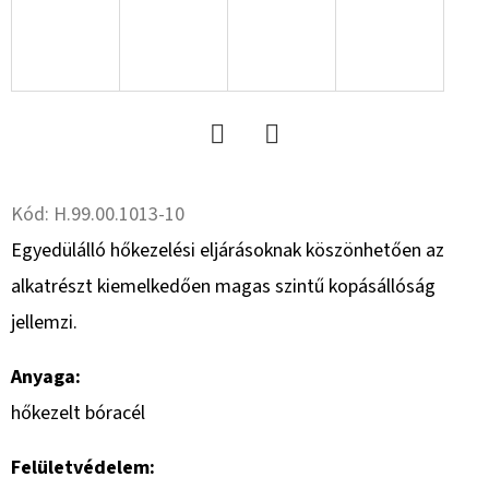
8.8
RM
HG.
+ANYA
(RUGÓSKAPÁHOZ)
229
Ft
Twitter
Facebook
Kód:
H.99.00.1013-10
Egyedülálló hőkezelési eljárásoknak köszönhetően az
alkatrészt kiemelkedően magas szintű kopásállóság
jellemzi.
Anyaga:
hőkezelt bóracél
Felületvédelem: