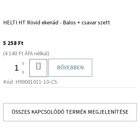
HELTI HT Rövid ekenád - Balos + csavar szett
5 258 Ft
(4 140 Ft ÁFA nélkül)
KOSÁRBA
BŐVEBBEN
Kód:
H99001011-10-CS
ÖSSZES KAPCSOLÓDÓ TERMÉK MEGJELENÍTÉSE