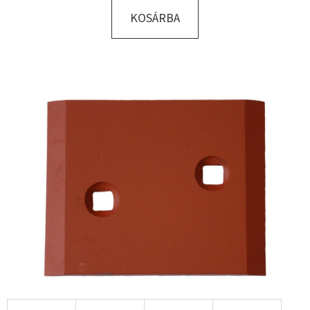
KOSÁRBA
KERESÉS
A
J
Á
N
L
J
U
K
HATLAPF
CSAVAR
M12X50
DIN933-