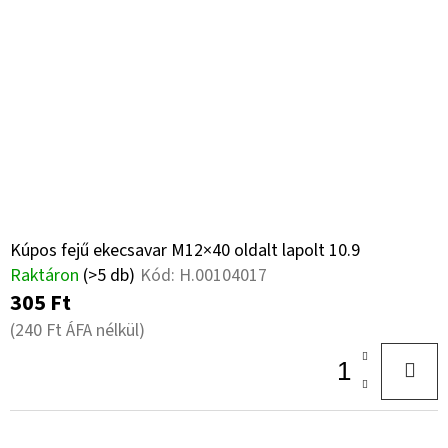
Kúpos fejű ekecsavar M12×40 oldalt lapolt 10.9
Raktáron
(>5 db)
Kód:
H.00104017
305 Ft
(240 Ft ÁFA nélkül)