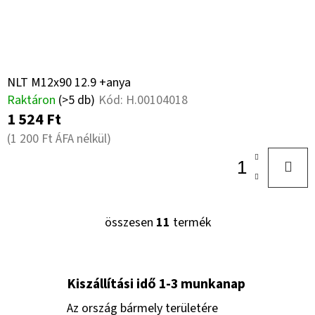
NLT M12x90 12.9 +anya
Raktáron
(>5 db)
Kód:
H.00104018
1 524 Ft
(1 200 Ft ÁFA nélkül)
összesen
11
termék
L
I
S
T
Kiszállítási idő 1-3 munkanap
A
Az ország bármely területére