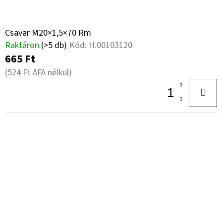
Csavar M20×1,5×70 Rm
Raktáron
(>5 db)
Kód:
H.00103120
665 Ft
(524 Ft ÁFA nélkül)