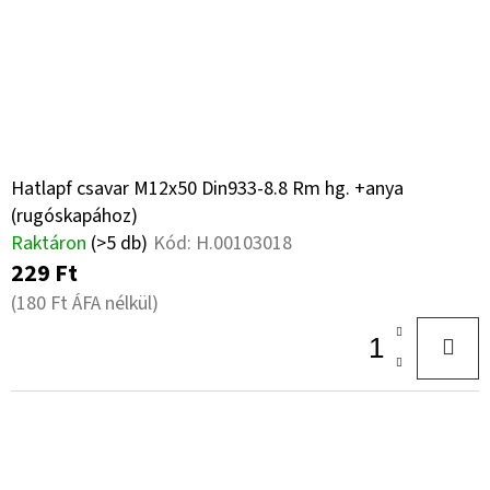
Hatlapf csavar M12x50 Din933-8.8 Rm hg. +anya
(rugóskapához)
Raktáron
(>5 db)
Kód:
H.00103018
229 Ft
(180 Ft ÁFA nélkül)