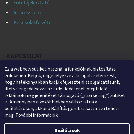
Süti tájékoztató
Impresszum
Kapcsolatfelvétel
KAPCSOLAT
Ez a webhely sütiket használ a funkcióinak biztosítása
helti
@
helti.hu
érdekében. Kérjük, engedélyezze a látogatáselemzést,
+3679450894
hogy hatékonyabban tudjuk fejleszteni szolgáltatásunk,
illetve engedélyezze az érdeklődésének megfelelő
+36305454854
reklámok megjelenítését támogató („marketing”) sütiket
https://www.facebook.com/heltikft
is. Amennyiben a későbbiekben változtatna a
beállításokon, akkor a Bállítás gombra kattintva teheti
helti_kft
meg.
További információk
Beállítások