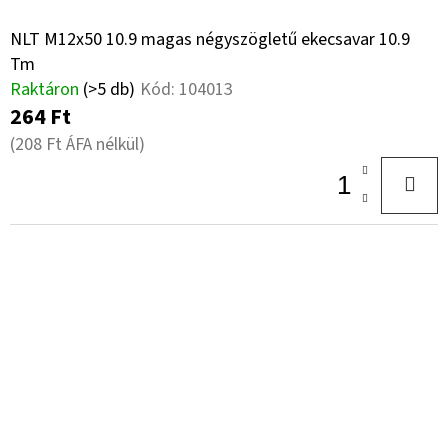
NLT M12x50 10.9 magas négyszögletű ekecsavar 10.9
Tm
Raktáron
(>5 db)
Kód:
104013
264 Ft
(208 Ft ÁFA nélkül)