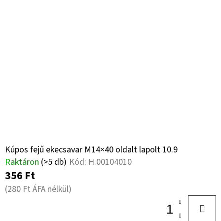
Kúpos fejű ekecsavar M14×40 oldalt lapolt 10.9
Raktáron
(>5 db)
Kód:
H.00104010
356 Ft
(280 Ft ÁFA nélkül)