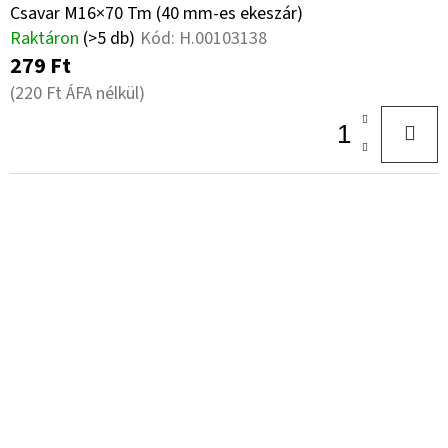
Csavar M16×70 Tm (40 mm-es ekeszár)
Raktáron
(>5 db)
Kód:
H.00103138
279 Ft
(220 Ft ÁFA nélkül)