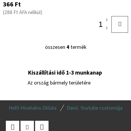
366 Ft
(288 Ft ÁFA nélkül)
összesen
4
termék
L
I
S
T
Kiszállítási idő 1-3 munkanap
A
Az ország bármely területére
I
R
L
Á
Helti Hivatalos Oldala
Danó. Youtube csatornája
N
Á
Y
B
Í