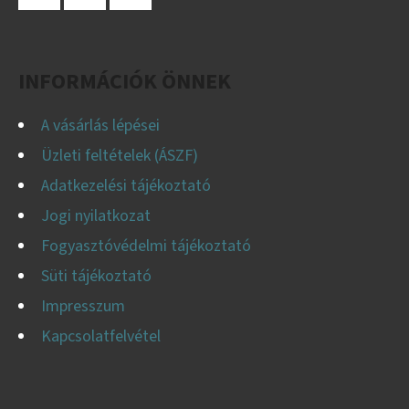
L
T
Facebook
Instagram
YouTube
Á
É
S
C
E
INFORMÁCIÓK ÖNNEK
L
E
A vásárlás lépései
M
Üzleti feltételek (ÁSZF)
E
Adatkezelési tájékoztató
I
Jogi nyilatkozat
Fogyasztóvédelmi tájékoztató
Süti tájékoztató
Impresszum
Kapcsolatfelvétel