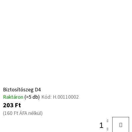
17
14PR,
TL,
149
A8,
FLOTATION
648
+
6X17.0/161/205
ET0
219
410
Ft
Biztosítószeg D4
Raktáron
(>5 db)
Kód:
H.00110002
203 Ft
(160 Ft ÁFA nélkül)