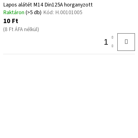
Lapos alátét M14 Din125A horganyzott
Raktáron
(>5 db)
Kód:
H.00101005
10 Ft
(8 Ft ÁFA nélkül)