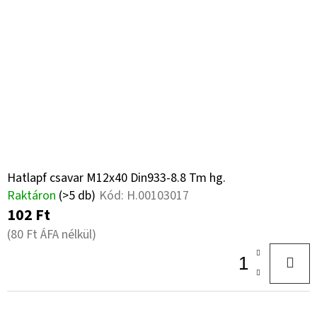
E
M
N
É
KERESÉS
D
K
E
E
Z
K
A
É
L
J
S
Á
I
N
E
S
Hatlapf csavar M12x40 Din933-8.8 Tm hg.
L
Raktáron
(>5 db)
Kód:
H.00103017
T
J
102 Ft
Á
U
(80 Ft ÁFA nélkül)
K
J
A
KERÉK
SZERELVE
500/50
-