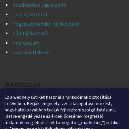
E
Adatkezelési tájékoztató
I
Jogi nyilatkozat
Fogyasztóvédelmi tájékoztató
Süti tájékoztató
Impresszum
Kapcsolatfelvétel
KAPCSOLAT
Ez a webhely sütiket használ a funkcióinak biztosítása
helti
@
helti.hu
érdekében. Kérjük, engedélyezze a látogatáselemzést,
+3679450894
hogy hatékonyabban tudjuk fejleszteni szolgáltatásunk,
illetve engedélyezze az érdeklődésének megfelelő
+36305454854
reklámok megjelenítését támogató („marketing”) sütiket
https://www.facebook.com/heltikft