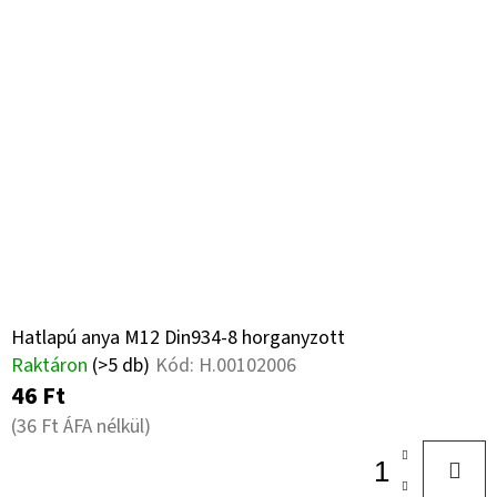
17
18PR,
TL,
AW-
708
+
8X21.3/220/275
A2
ET0
254
000
Ft
Hatlapú anya M12 Din934-8 horganyzott
Raktáron
(>5 db)
Kód:
H.00102006
46 Ft
(36 Ft ÁFA nélkül)