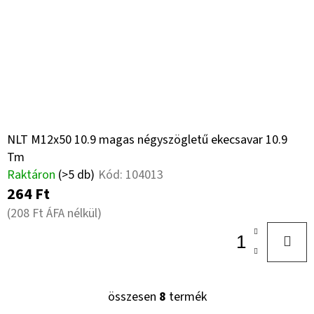
NLT M12x50 10.9 magas négyszögletű ekecsavar 10.9
Tm
Raktáron
(>5 db)
Kód:
104013
264 Ft
(208 Ft ÁFA nélkül)
összesen
8
termék
L