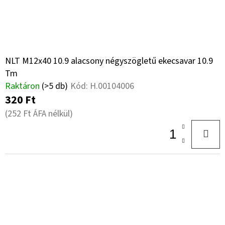
NLT M12x40 10.9 alacsony négyszögletű ekecsavar 10.9
Tm
Raktáron
(>5 db)
Kód:
H.00104006
320 Ft
(252 Ft ÁFA nélkül)