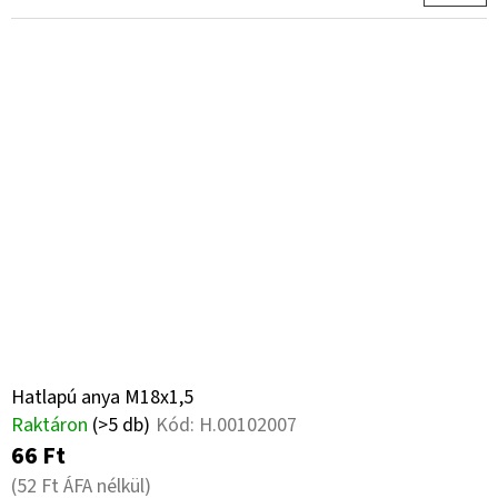
Hatlapú anya M18x1,5
Raktáron
(>5 db)
Kód:
H.00102007
66 Ft
(52 Ft ÁFA nélkül)