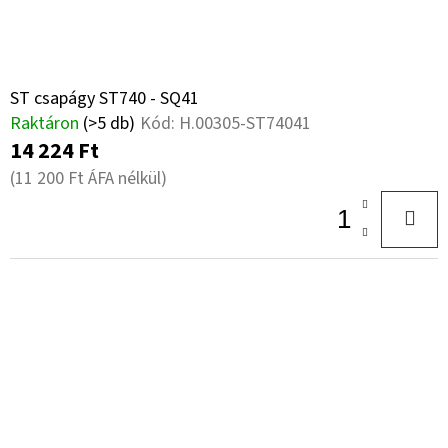
ST csapágy ST740 - SQ41
Raktáron
(>5 db)
Kód:
H.00305-ST74041
14 224 Ft
(11 200 Ft ÁFA nélkül)