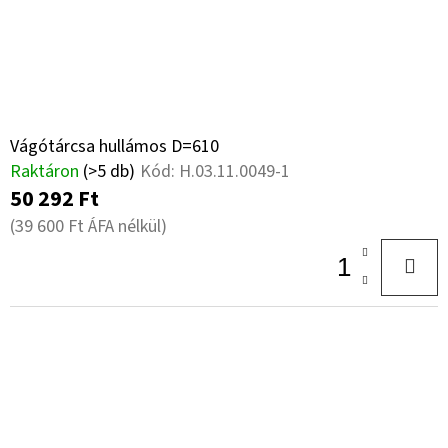
Vágótárcsa hullámos D=610
Raktáron
(>5 db)
Kód:
H.03.11.0049-1
50 292 Ft
(39 600 Ft ÁFA nélkül)