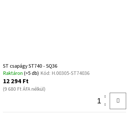
ST csapágy ST740 - SQ36
Raktáron
(>5 db)
Kód:
H.00305-ST74036
12 294 Ft
(9 680 Ft ÁFA nélkül)