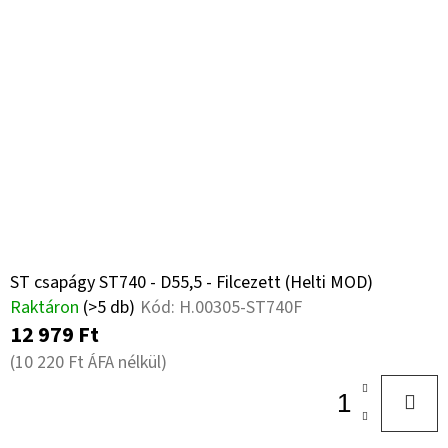
ST csapágy ST740 - D55,5 - Filcezett (Helti MOD)
Raktáron
(>5 db)
Kód:
H.00305-ST740F
12 979 Ft
(10 220 Ft ÁFA nélkül)