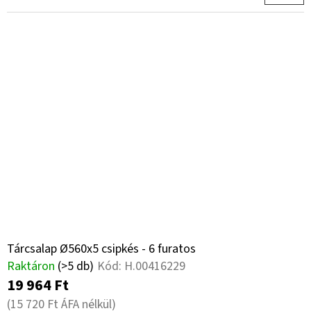
Tárcsalap Ø560x5 csipkés - 6 furatos
Raktáron
(>5 db)
Kód:
H.00416229
19 964 Ft
(15 720 Ft ÁFA nélkül)