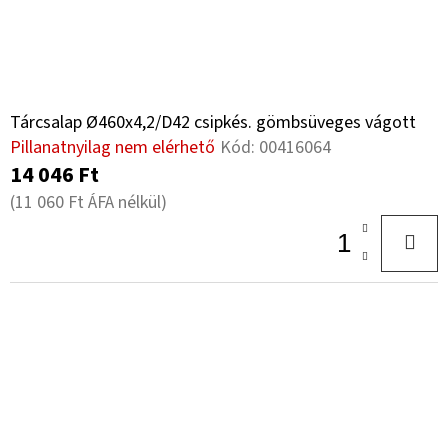
Tárcsalap Ø460x4,2/D42 csipkés. gömbsüveges vágott
Pillanatnyilag nem elérhető
Kód:
00416064
14 046 Ft
(11 060 Ft ÁFA nélkül)