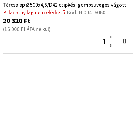
Tárcsalap Ø560x4,5/D42 csipkés. gömbsüveges vágott
Pillanatnyilag nem elérhető
Kód:
H.00416060
20 320 Ft
(16 000 Ft ÁFA nélkül)