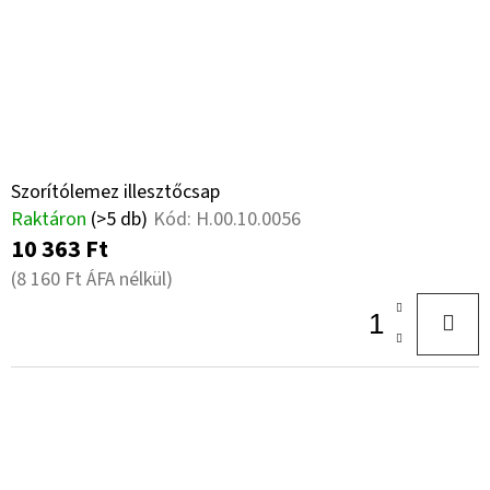
Szorítólemez illesztőcsap
Raktáron
(>5 db)
Kód:
H.00.10.0056
10 363 Ft
(8 160 Ft ÁFA nélkül)