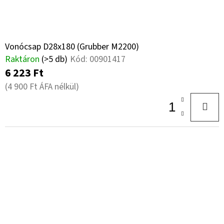
Vonócsap D28x180 (Grubber M2200)
Raktáron
(>5 db)
Kód:
00901417
6 223 Ft
(4 900 Ft ÁFA nélkül)