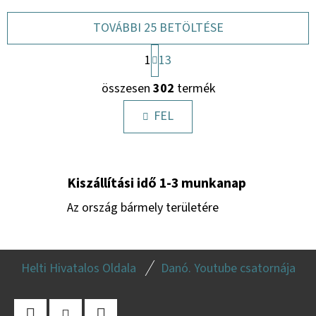
TOVÁBBI 25 BETÖLTÉSE
L
1
13
A
L
P
összesen
302
termék
O
I
Z
S
FEL
Á
S
T
A
I
Kiszállítási idő 1-3 munkanap
R
Á
Az ország bármely területére
N
Y
L
Í
Helti Hivatalos Oldala
Danó. Youtube csatornája
Á
T
Á
B