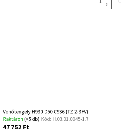
A
Vonótengely H930 D50 CS36 (TZ 2-3FV)
Raktáron
(>5 db)
Kód:
H.03.01.0045-1.7
47 752 Ft