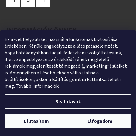
S
L
E
Facebook
Instagram
YouTube
É
L
E
C
INFORMÁCIÓK ÖNNEK
M
E
Ez a webhely sütiket használ a funkcióinak biztosítása
A vásárlás lépései
érdekében. Kérjük, engedélyezze a látogatáselemzést,
I
hogy hatékonyabban tudjuk fejleszteni szolgáltatásunk,
Üzleti feltételek (ÁSZF)
illetve engedélyezze az érdeklődésének megfelelő
Adatkezelési tájékoztató
reklámok megjelenítését támogató („marketing”) sütiket
is. Amennyiben a későbbiekben változtatna a
Jogi nyilatkozat
beállításokon, akkor a Bállítás gombra kattintva teheti
Fogyasztóvédelmi tájékoztató
meg.
További információk
Süti tájékoztató
Beállítások
Impresszum
Kapcsolatfelvétel
Webshopunk jelenleg zárva tart. Rendelés leadása lehetséges,
kizárólag utánvétes fizetéssel. A megrendeléseket 2026. január 5–9.
Elutasítom
Elfogadom
között adjuk postára.