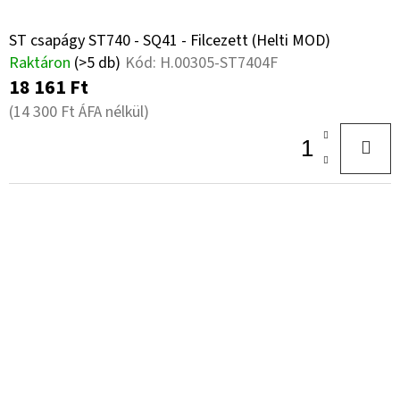
ST csapágy ST740 - SQ41 - Filcezett (Helti MOD)
Raktáron
(>5 db)
Kód:
H.00305-ST7404F
18 161 Ft
(14 300 Ft ÁFA nélkül)