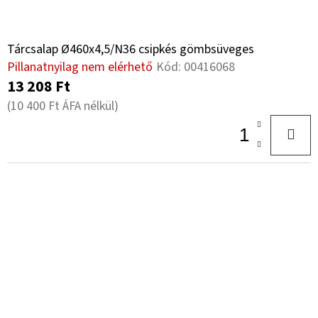
Tárcsalap Ø460x4,5/N36 csipkés gömbsüveges
Pillanatnyilag nem elérhető
Kód:
00416068
13 208 Ft
(10 400 Ft ÁFA nélkül)