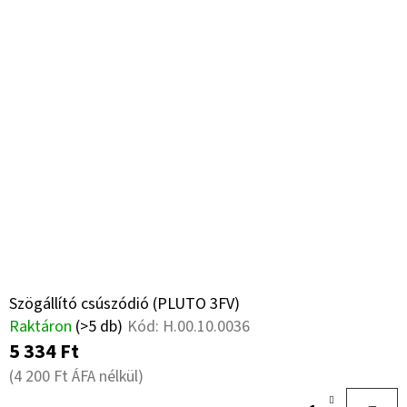
Szögállító csúszódió (PLUTO 3FV)
Raktáron
(>5 db)
Kód:
H.00.10.0036
5 334 Ft
(4 200 Ft ÁFA nélkül)