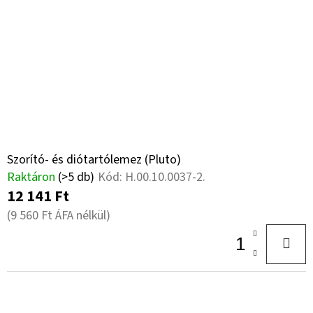
Szorító- és diótartólemez (Pluto)
Raktáron
(>5 db)
Kód:
H.00.10.0037-2.
12 141 Ft
(9 560 Ft ÁFA nélkül)