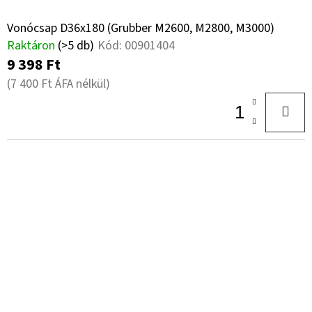
Vonócsap D36x180 (Grubber M2600, M2800, M3000)
Raktáron
(>5 db)
Kód:
00901404
9 398 Ft
(7 400 Ft ÁFA nélkül)