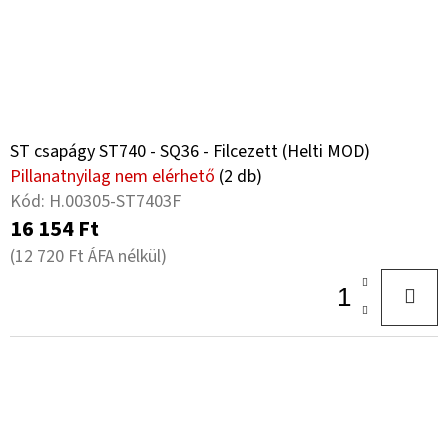
ST csapágy ST740 - SQ36 - Filcezett (Helti MOD)
Pillanatnyilag nem elérhető
(2 db)
Kód:
H.00305-ST7403F
16 154 Ft
(12 720 Ft ÁFA nélkül)