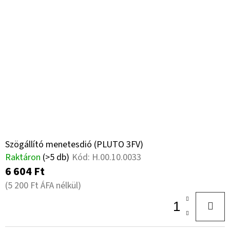
Szögállító menetesdió (PLUTO 3FV)
Raktáron
(>5 db)
Kód:
H.00.10.0033
6 604 Ft
(5 200 Ft ÁFA nélkül)