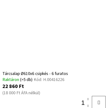
Tárcsalap Ø610x6 csipkés - 6 furatos
Raktáron
(>5 db)
Kód:
H.00416226
22 860 Ft
(18 000 Ft ÁFA nélkül)