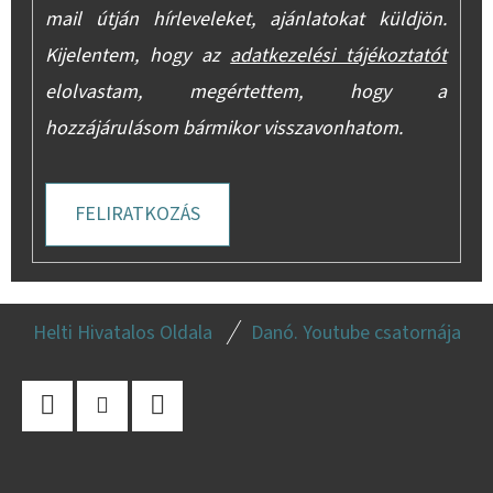
mail útján hírleveleket, ajánlatokat küldjön.
Kijelentem, hogy az
adatkezelési tájékoztatót
elolvastam, megértettem, hogy a
hozzájárulásom bármikor visszavonhatom.
FELIRATKOZÁS
L
Helti Hivatalos Oldala
Danó. Youtube csatornája
Á
B
L
Facebook
Instagram
YouTube
É