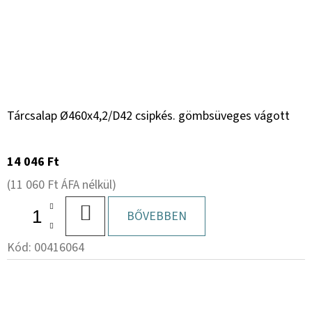
Tárcsalap Ø460x4,2/D42 csipkés. gömbsüveges vágott
14 046 Ft
(11 060 Ft ÁFA nélkül)
KOSÁRBA
BŐVEBBEN
Kód:
00416064