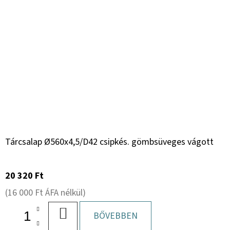
Tárcsalap Ø560x4,5/D42 csipkés. gömbsüveges vágott
20 320 Ft
(16 000 Ft ÁFA nélkül)
KOSÁRBA
BŐVEBBEN