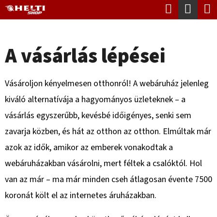
K
Keresés
Kosá
Ugrás
O
Vissza
Vissza
a
S
fő
A vásárlás lépései
Á
tartalomhoz
M
R
I
Vásároljon kényelmesen otthonról! A webáruház jelenleg
T
kiváló alternatívája a hagyományos üzleteknek – a
K
vásárlás egyszerűbb, kevésbé időigényes, senki sem
E
zavarja közben, és hát az otthon az otthon. Elmúltak már
R
azok az idők, amikor az emberek vonakodtak a
E
webáruházakban vásárolni, mert féltek a csalóktól. Hol
S
van az már – ma már minden cseh átlagosan évente 7500
?
koronát költ el az internetes áruházakban.