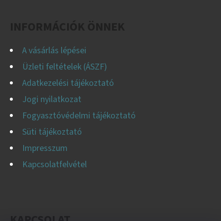
É
17
18PR,
C
TL,
INFORMÁCIÓK ÖNNEK
AW-
708
+
A vásárlás lépései
8X21.3/220/275
A2
Üzleti feltételek (ÁSZF)
ET0
Adatkezelési tájékoztató
254
000
Jogi nyilatkozat
Ft
Fogyasztóvédelmi tájékoztató
Süti tájékoztató
Impresszum
Kapcsolatfelvétel
KAPCSOLAT