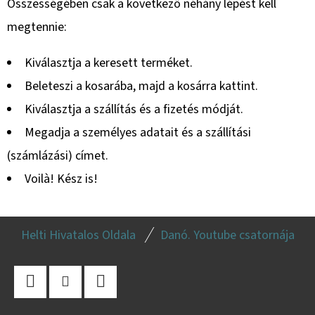
Összességében csak a következő néhány lépést kell
megtennie:
KERESÉS
Kiválasztja a keresett terméket.
Beleteszi a kosarába, majd a kosárra kattint.
Kiválasztja a szállítás és a fizetés módját.
A
J
Megadja a személyes adatait és a szállítási
Á
(számlázási) címet.
N
Voilà! Kész is!
L
J
L
U
Helti Hivatalos Oldala
Danó. Youtube csatornája
K
Á
B
KERÉK
SZERELVE
L
500/50
-
Facebook
Instagram
YouTube