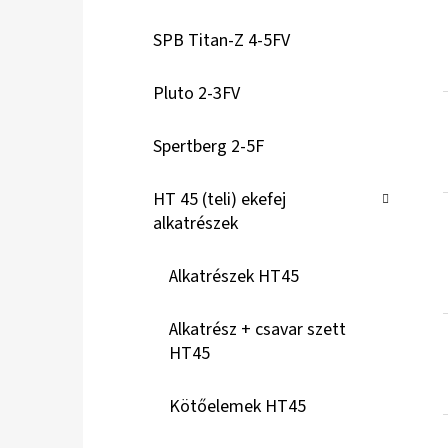
R
SPB Titan-Z 4-5FV
I
Á
Pluto 2-3FV
K
Spertberg 2-5F
HT 45 (teli) ekefej
alkatrészek
Alkatrészek HT45
Alkatrész + csavar szett
HT45
Kötőelemek HT45