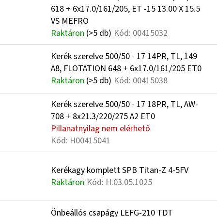
618 + 6x17.0/161/205, ET -15 13.00 X 15.5
VS MEFRO
Raktáron
(>5 db)
Kód:
00415032
Kerék szerelve 500/50 - 17 14PR, TL, 149
A8, FLOTATION 648 + 6x17.0/161/205 ET0
Raktáron
(>5 db)
Kód:
00415038
Kerék szerelve 500/50 - 17 18PR, TL, AW-
708 + 8x21.3/220/275 A2 ET0
Pillanatnyilag nem elérhető
Kód:
H00415041
Kerékagy komplett SPB Titan-Z 4-5FV
Raktáron
Kód:
H.03.05.1025
Önbeállós csapágy LEFG-210 TDT