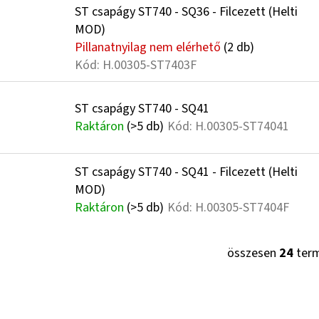
ST csapágy ST740 - SQ36 - Filcezett (Helti
MOD)
Pillanatnyilag nem elérhető
(2 db)
Kód:
H.00305-ST7403F
ST csapágy ST740 - SQ41
Raktáron
(>5 db)
Kód:
H.00305-ST74041
ST csapágy ST740 - SQ41 - Filcezett (Helti
MOD)
Raktáron
(>5 db)
Kód:
H.00305-ST7404F
összesen
24
ter
L
I
S
T