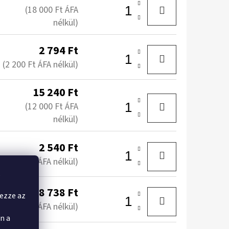
(18 000 Ft ÁFA
nélkül)
2 794 Ft
(2 200 Ft ÁFA nélkül)
15 240 Ft
(12 000 Ft ÁFA
nélkül)
2 540 Ft
(2 000 Ft ÁFA nélkül)
,
8 738 Ft
yezze az
(6 880 Ft ÁFA nélkül)
n a