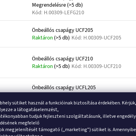
Megrendelésre
(>5 db)
Kód:
H.00309-LEFG210
Önbeállós csapágy UCF205
Raktáron
(>5 db)
Kód:
H.00309-UCF205
Önbeállós csapágy UCF210
Raktáron
(>5 db)
Kód:
H.00309-UCF210
Önbeállós csapágy UCFL205
Raktáron
(>5 db)
Kód:
H.00309-UCFL205
bhely sütiket használ a funkcióinak biztosítása érdekében. Kérjük
yezze a látogatáselemzést,
Önbeállós csapágy UCP205
tékonyabban tudjuk fejleszteni szolgáltatásunk, illetve engedél
Raktáron
(>5 db)
Kód:
H.00309-UCP205
ődésének megfelelő
k megjelenítését támogató („marketing”) sütiket is. Amennyibe