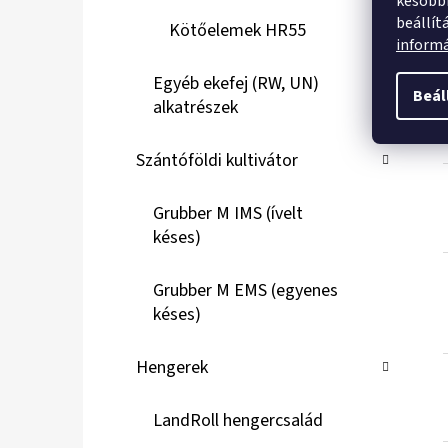
későbbi
beállít
Kötőelemek HR55
inform
Egyéb ekefej (RW, UN)
Beál
alkatrészek
Szántóföldi kultivátor
Grubber M IMS (ívelt
késes)
Grubber M EMS (egyenes
késes)
Hengerek
LandRoll hengercsalád