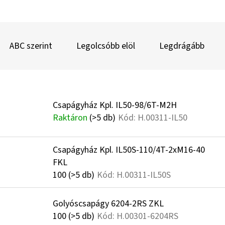
T
E
ABC szerint
Legolcsóbb elöl
Legdrágább
R
M
T
É
Csapágyház Kpl. IL50-98/6T-M2H
E
K
Raktáron
(>5 db)
Kód:
H.00311-IL50
R
E
M
K
Csapágyház Kpl. IL50S-110/4T-2xM16-40
É
R
FKL
K
E
100
(>5 db)
Kód:
H.00311-IL50S
E
N
Golyóscsapágy 6204-2RS ZKL
K
D
100
(>5 db)
Kód:
H.00301-6204RS