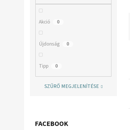
A
N
E
0
Akció
L
0
Újdonság
0
Tipp
SZŰRŐ MEGJELENÍTÉSE
FACEBOOK