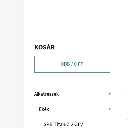
KOSÁR
0
DB /
0 FT
K
Kategóriák
Alkatrészek
A
átugrása
T
Ekék
E
G
SPB Titan-Z 2-3FV
Ó