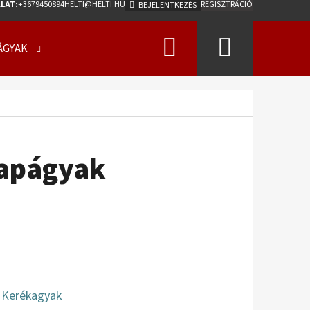
LAT:
+3679450894
HELTI@HELTI.HU
REGISZTRÁCIÓ
BEJELENTKEZÉS
Keresés
Kosár
ÁGYAK
ÜZLETI FELTÉTELEK (ÁSZF)
KAPCSOLATFELV
sapágyak
Következő
0/50 - 17 18PR, TL, AW-
275 A2 ET0
Kerékagyak