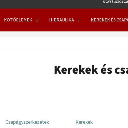
ÜGYFÉLSZOLGÁ
KÖTŐELEMEK
HIDRAULIKA
KEREKEK ÉS CSAP
MIT KERES?
KERESÉS
Kerekek és c
AJÁNLJUK
KERÉK SZERELVE 500/50 - 17 14PR, TL, 149
KERÉK SZERELVE 50
A8, FLOTATION 648 + 6X17.0/161/205 ET0
708 + 8X21.3/220/
Csapágyszerkezetek
Kerekek
219 410 Ft
254 000 Ft