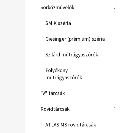
Sorközművelők
SM K széria
Giesinger (prémium) széria
Szilárd műtrágyaszórók
Folyékony
műtrágyaszórók
"V" tárcsák
Rövidtárcsák
ATLAS MS rövidtárcsák