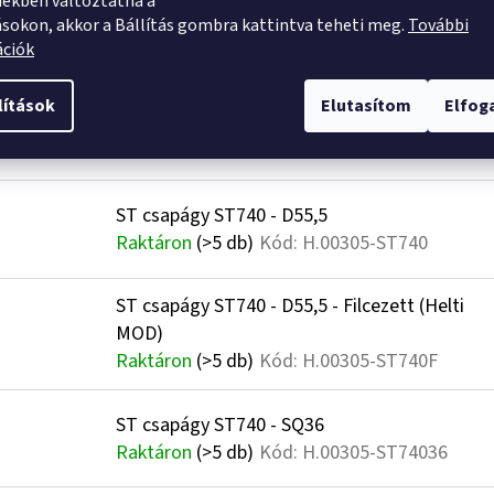
ekben változtatna a
Önbeállós csapágy UCP305
ásokon, akkor a Bállítás gombra kattintva teheti meg.
További
Raktáron
(3 db)
Kód:
H.00309-UCP305
ációk
lítások
Elutasítom
Elfo
ST csapágy ST491 - D45
Raktáron
(>5 db)
Kód:
H.00305-ST491
ST csapágy ST740 - D55,5
Raktáron
(>5 db)
Kód:
H.00305-ST740
ST csapágy ST740 - D55,5 - Filcezett (Helti
MOD)
Raktáron
(>5 db)
Kód:
H.00305-ST740F
ST csapágy ST740 - SQ36
Raktáron
(>5 db)
Kód:
H.00305-ST74036