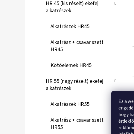
HR 45 (kis réselt) ekefej
alkatrészek
Alkatrészek HR45
Alkatrész + csavar szett
HR45
Kötőelemek HR45
HR 55 (nagy réselt) ekefej
alkatrészek
Ez a we
Alkatrészek HR55
engedél
hogy ha
Alkatrész + csavar szett
érdekl
HR55
reklámo