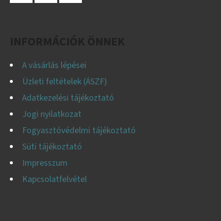
L
Facebook
Instagram
YouTube
É
C
INFORMÁCIÓK ÖNNEK
A vásárlás lépései
Üzleti feltételek (ÁSZF)
Adatkezelési tájékoztató
Jogi nyilatkozat
Fogyasztóvédelmi tájékoztató
Süti tájékoztató
Impresszum
Kapcsolatfelvétel