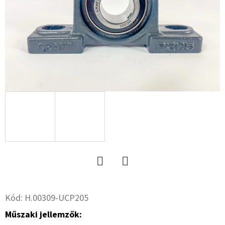
8.8
RM
HG.
+ANYA
(RUGÓSKAPÁHOZ)
229
Ft
Twitter
Facebook
Kód:
H.00309-UCP205
Műszaki jellemzők: