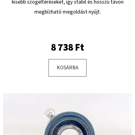
kisebb szögeltéréseket, így stabil és hosszú távon
megbízható megoldást nyújt.
KERESÉS
8 738 Ft
A
J
Á
KOSÁRBA
N
L
J
U
K
HATLAPF
CSAVAR
M12X50
DIN933-