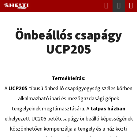
K
Keresés
Kosá
Ugrás
O
Vissza
Vissza
a
S
fő
Önbeállós csapágy
Á
tartalomhoz
M
R
UCP205
I
T
K
E
Termékleírás:
R
A
UCP205
típusú önbeálló csapágyegység széles körben
E
alkalmazható ipari és mezőgazdasági gépek
S
tengelyeinek megtámasztására. A
talpas házban
?
elhelyezett UC205 betétcsapágy önbeálló képességének
köszönhetően kompenzálja a tengely és a ház közti