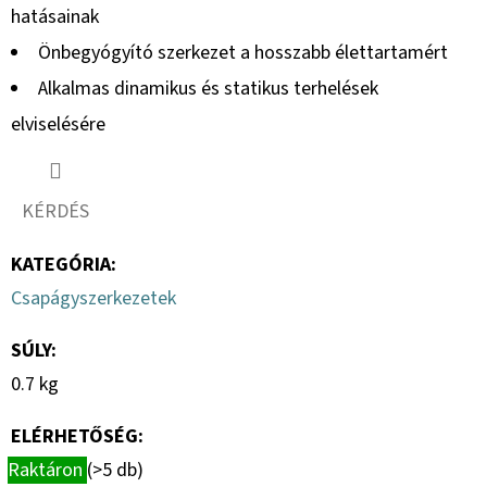
hatásainak
Önbegyógyító szerkezet a hosszabb élettartamért
Alkalmas dinamikus és statikus terhelések
elviselésére
KÉRDÉS
KATEGÓRIA
:
Csapágyszerkezetek
SÚLY
:
0.7 kg
ELÉRHETŐSÉG:
Raktáron
(>5 db)