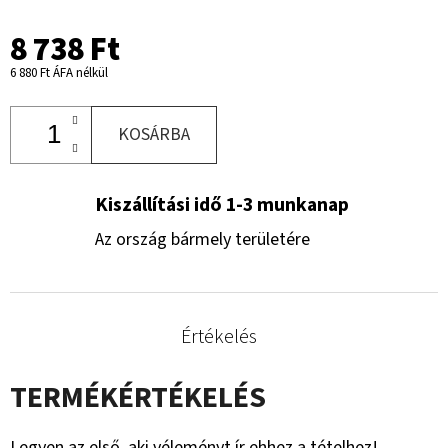
8 738 Ft
6 880 Ft ÁFA nélkül
KOSÁRBA
Kiszállítási idő 1-3 munkanap
Az ország bármely területére
Értékelés
TERMÉKÉRTÉKELÉS
Legyen az első, aki véleményt ír ehhez a tételhez!