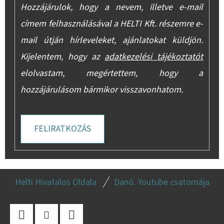
Hozzájárulok, hogy a nevem, illetve e-mail
címem felhasználásával a HELTI Kft. részemre e-
mail útján hírleveleket, ajánlatokat küldjön.
Kijelentem, hogy az
adatkezelési tájékoztatót
elolvastam, megértettem, hogy a
hozzájárulásom bármikor visszavonhatom.
FELIRATKOZÁS
L
Helti Hivatalos Oldala
Danó. Youtube csatornája
Á
B