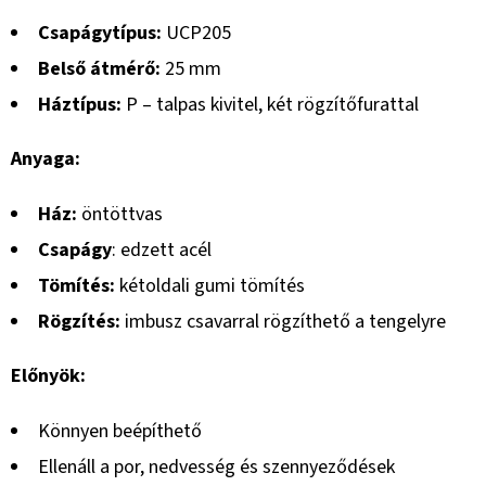
Csapágytípus:
UCP205
Belső átmérő:
25 mm
Háztípus:
P – talpas kivitel, két rögzítőfurattal
Anyaga:
Ház:
öntöttvas
Csapágy
: edzett acél
Tömítés:
kétoldali gumi tömítés
Rögzítés:
imbusz csavarral rögzíthető a tengelyre
Előnyök:
Könnyen beépíthető
Ellenáll a por, nedvesség és szennyeződések