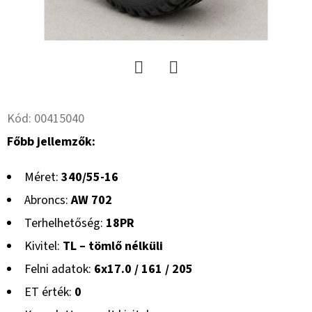
Twitter
Facebook
Kód:
00415040
Főbb jellemzők:
Méret:
340/55-16
Abroncs:
AW 702
Terhelhetőség:
18PR
Kivitel:
TL – tömlő nélküli
Felni adatok:
6x17.0 / 161 / 205
ET érték:
0