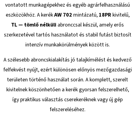
vontatott munkagépekhez és egyéb agrárfelhasználású
eszközökhöz. A kerék
AW 702
mintázatú,
18PR
kivitelű,
KERESÉS
TL — tömlő nélküli
abronccsal készül, amely erős
szerkezetével tartós használatot és stabil futást biztosít
intenzív munkakörülmények között is.
A
J
A szélesebb abroncskialakítás jó talajkímélést és kedvező
Á
felfekvést nyújt, ezért különösen előnyös mezőgazdasági
N
L
területen történő használat során. A komplett, szerelt
J
kivitelnek köszönhetően a kerék gyorsan felszerelhető,
U
így praktikus választás cserekeréknek vagy új gép
K
felszereléséhez.
KERÉK
SZERELVE
400/60
-