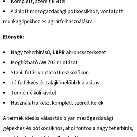
Komplett, szerelt kivitel
Ajánlott mezőgazdasági pótkocsikhoz, vontatott
munkagépekhez és agrárfelhasználásra
Előnyök:
Nagy teherbírású,
18PR
abroncsszerkezet
Megbízható AW 702 mintázat
Stabil futás vontatott eszközökön
Jó felfekvés és talajkímélőbb kialakítás
Tömlő nélküli kivitel
Használatra kész, komplett szerelt kerék
A termék ideális választás olyan mezőgazdasági
gépekhez és pótkocsikhoz, ahol fontos a nagy teherbírás,