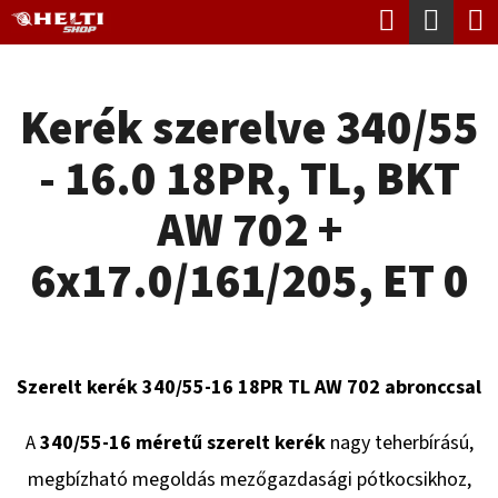
K
Keresés
Kosá
Ugrás
O
Vissza
Vissza
a
S
fő
Kerék szerelve 340/55
Á
tartalomhoz
M
R
- 16.0 18PR, TL, BKT
I
T
AW 702 +
K
6x17.0/161/205, ET 0
E
R
E
Szerelt kerék 340/55-16 18PR TL AW 702 abronccsal
S
?
A
340/55-16 méretű szerelt kerék
nagy teherbírású,
megbízható megoldás mezőgazdasági pótkocsikhoz,