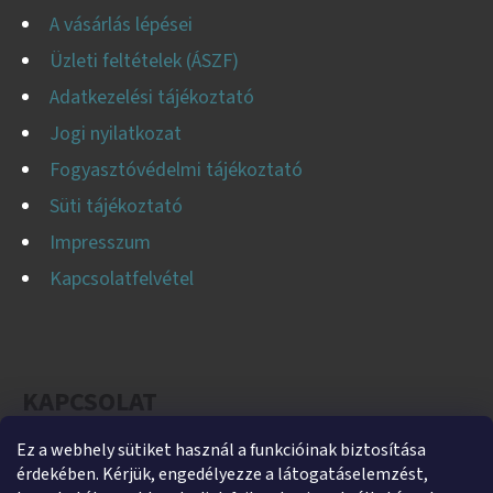
A vásárlás lépései
Üzleti feltételek (ÁSZF)
Adatkezelési tájékoztató
Jogi nyilatkozat
Fogyasztóvédelmi tájékoztató
Süti tájékoztató
Impresszum
Kapcsolatfelvétel
KAPCSOLAT
Ez a webhely sütiket használ a funkcióinak biztosítása
helti
@
helti.hu
érdekében. Kérjük, engedélyezze a látogatáselemzést,
+3679450894