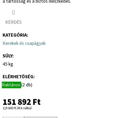
a tartósság és a biztos illeszkedés.
KÉRDÉS
KATEGÓRIA
:
Kerekek és csapágyak
SÚLY
:
45 kg
ELÉRHETŐSÉG:
Raktáron
(2 db)
151 892 Ft
119 600 Ft ÁFA nélkül