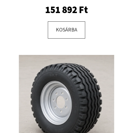
15.5
18PR,
151 892 Ft
TL,
TR
618
+
KOSÁRBA
6X17.0/161/205,
ET
-15
13.00
X
15.5
VS
MEFRO
190
500
Ft