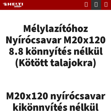
K
Keresés
Kosá
Ugrás
O
Vissza
Vissza
a
S
fő
Mélylazítóhoz
Á
tartalomhoz
M
R
Nyírócsavar M20x120
I
T
8.8 könnyítés nélkül
K
(Kötött talajokra)
E
R
E
S
M20x120 nyírócsavar
?
kikönnyítés nélkül