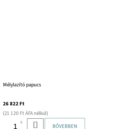
Mélylazító papucs
26 822 Ft
(21 120 Ft ÁFA nélkül)
KOSÁRBA
BŐVEBBEN