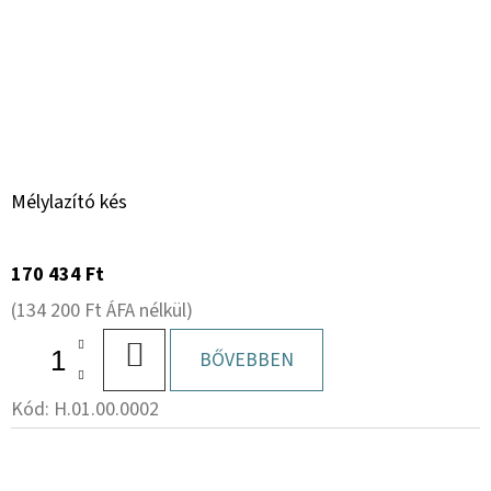
Mélylazító kés
170 434 Ft
(134 200 Ft ÁFA nélkül)
KOSÁRBA
BŐVEBBEN
Kód:
H.01.00.0002