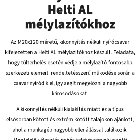
Helti AL
KERESÉS
mélylazítókhoz
Az M20x120 méretű, kikönnyítés nélküli nyírócsavar
A
kifejezetten a Helti AL mélylazítókhoz készült. Feladata,
J
hogy túlterhelés esetén védje a mélylazító fontosabb
Á
szerkezeti elemeit: rendeltetésszerű működése során a
N
L
csavar nyíródik el, így segít megelőzni a nagyobb
J
károsodásokat.
U
K
A kikönnyítés nélküli kialakítás miatt ez a típus
elsősorban kötött és extrém kötött talajokon ajánlott,
KERÉK
SZERELVE
ahol a munkagép nagyobb ellenállással találkozik.
195/50
-