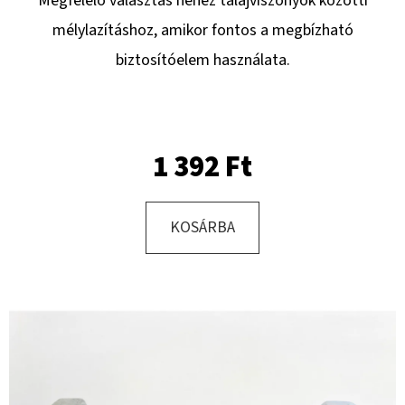
Megfelelő választás nehéz talajviszonyok közötti
R13.0
C,
mélylazításhoz, amikor fontos a megbízható
TL,
TR-
biztosítóelem használata.
603
+
MEFRO
5X17.0/67/112,
ET
+30
1 392 Ft
46
228
Ft
KOSÁRBA