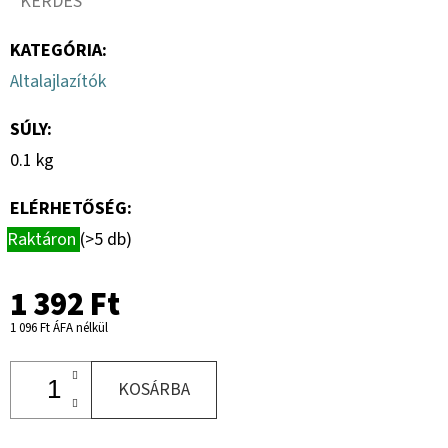
KÉRDÉS
KATEGÓRIA
:
Altalajlazítók
SÚLY
:
0.1 kg
ELÉRHETŐSÉG:
Raktáron
(>5 db)
1 392 Ft
1 096 Ft ÁFA nélkül
KOSÁRBA