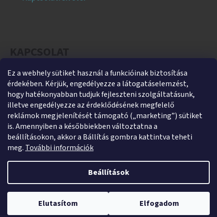
KAPCSOLAT
Ez a webhely sütiket használ a funkcióinak biztosítása
helti
@
helti.hu
érdekében. Kérjük, engedélyezze a látogatáselemzést,
+3679450894
hogy hatékonyabban tudjuk fejleszteni szolgáltatásunk,
illetve engedélyezze az érdeklődésének megfelelő
+36305454854
reklámok megjelenítését támogató („marketing”) sütiket
https://www.facebook.com/heltikft
is. Amennyiben a későbbiekben változtatna a
beállításokon, akkor a Bállítás gombra kattintva teheti
helti_kft
meg.
További információk
Beállítások
Shoptet készítette
Webshopunk jelenleg zárva tart. Rendelés leadása lehetséges,
Copyright 2026
HeltiShop
. Minden jog fenntartva.
Süti
kizárólag utánvétes fizetéssel. A megrendeléseket 2026. január 5–9.
Elutasítom
Elfogadom
beállítások szerkesztése
között adjuk postára.