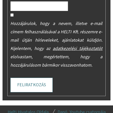
Hozzájárulok, hogy a nevem, illetve e-mail
címem felhasználásával a HELTI Kft. részemre e-
mail útján hírleveleket, ajánlatokat küldjön.
Kijelentem, hogy az
adatkezelési tájékoztatót
elolvastam, megértettem, hogy a
hozzájárulásom bármikor visszavonhatom.
FELIRATKOZÁS
L
Helti Hivatalos Oldala
Danó. Youtube csatornája