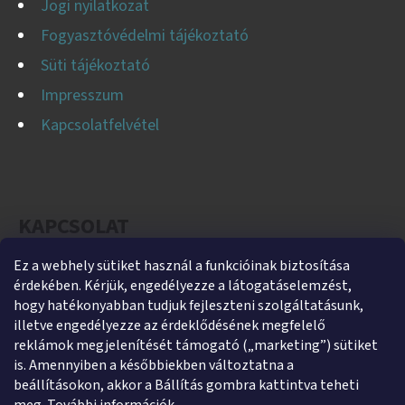
Jogi nyilatkozat
Fogyasztóvédelmi tájékoztató
Süti tájékoztató
Impresszum
Kapcsolatfelvétel
KAPCSOLAT
Ez a webhely sütiket használ a funkcióinak biztosítása
helti
@
helti.hu
érdekében. Kérjük, engedélyezze a látogatáselemzést,
+3679450894
hogy hatékonyabban tudjuk fejleszteni szolgáltatásunk,
illetve engedélyezze az érdeklődésének megfelelő
+36305454854
reklámok megjelenítését támogató („marketing”) sütiket
https://www.facebook.com/heltikft
is. Amennyiben a későbbiekben változtatna a
beállításokon, akkor a Bállítás gombra kattintva teheti
helti_kft