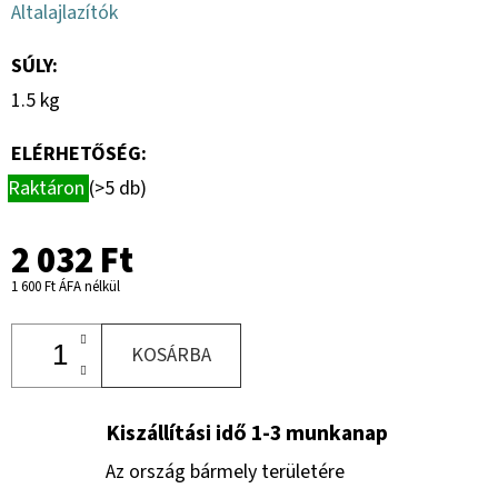
Altalajlazítók
SÚLY
:
1.5 kg
ELÉRHETŐSÉG:
Raktáron
(>5 db)
2 032 Ft
1 600 Ft ÁFA nélkül
KOSÁRBA
Kiszállítási idő 1-3 munkanap
Az ország bármely területére