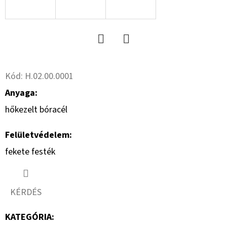
17
14PR,
TL,
149
A8,
FLOTATION
648
Twitter
Facebook
+
6X17.0/161/205
Kód:
H.02.00.0001
ET0
Anyaga:
219
410
hőkezelt bóracél
Ft
Felületvédelem:
fekete festék
KÉRDÉS
KATEGÓRIA
: