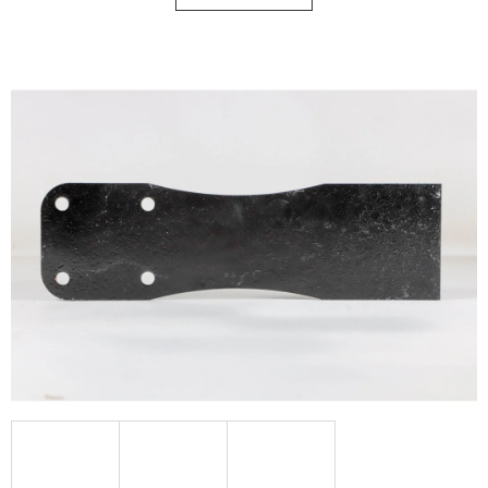
KERESÉS
A
J
Á
N
L
J
U
K
KERÉK
SZERELVE
500/50
-