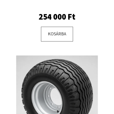
KÖNNYÍTÉS
NÉLKÜL
(KÖTÖTT
254 000 Ft
TALAJOKRA)
1
392
Ft
KOSÁRBA