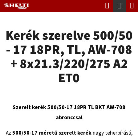
K
Keresés
Kosá
Ugrás
O
Vissza
Vissza
a
S
fő
Kerék szerelve 500/50
Á
tartalomhoz
M
R
- 17 18PR, TL, AW-708
I
T
+ 8x21.3/220/275 A2
K
ET0
E
R
E
Szerelt kerék 500/50-17 18PR TL BKT AW-708
S
abronccsal
?
Az
500/50-17 méretű szerelt kerék
nagy teherbírású,