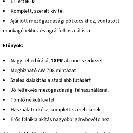
ET érték:
0
Komplett, szerelt kivitel
Ajánlott mezőgazdasági pótkocsikhoz, vontatott
munkagépekhez és agrárfelhasználásra
Előnyök:
Nagy teherbírású,
18PR
abroncsszerkezet
Megbízható AW-708 mintázat
Széles kialakítás a stabilabb futásért
Jó felfekvés mezőgazdasági felhasználásnál
Tömlő nélküli kivitel
Használatra kész, komplett szerelt kerék
Erős felnikialakítás nagyobb igénybevételhez