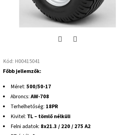
Twitter
Facebook
Kód:
H00415041
Főbb jellemzők:
Méret:
500/50-17
Abroncs:
AW-708
Terhelhetőség:
18PR
Kivitel:
TL – tömlő nélküli
Felni adatok:
8x21.3 / 220 / 275 A2