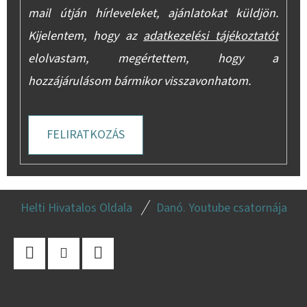
mail útján hírleveleket, ajánlatokat küldjön.
Kijelentem, hogy az
adatkezelési tájékoztatót
elolvastam, megértettem, hogy a
hozzájárulásom bármikor visszavonhatom.
FELIRATKOZÁS
L
Helti Hivatalos Oldala
Danó. Youtube csatornája
Á
B
L
Facebook
Instagram
YouTube
É