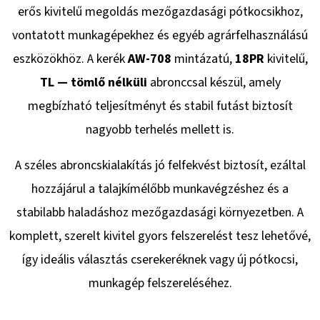
erős kivitelű megoldás mezőgazdasági pótkocsikhoz,
vontatott munkagépekhez és egyéb agrárfelhasználású
KERESÉS
eszközökhöz. A kerék
AW-708
mintázatú,
18PR
kivitelű,
TL — tömlő nélküli
abronccsal készül, amely
megbízható teljesítményt és stabil futást biztosít
A
nagyobb terhelés mellett is.
J
Á
A széles abroncskialakítás jó felfekvést biztosít, ezáltal
N
L
hozzájárul a talajkímélőbb munkavégzéshez és a
J
stabilabb haladáshoz mezőgazdasági környezetben. A
U
komplett, szerelt kivitel gyors felszerelést tesz lehetővé,
K
így ideális választás cserekeréknek vagy új pótkocsi,
MÉLYLAZÍTÓHOZ
munkagép felszereléséhez.
NYÍRÓCSAVAR
M20X120
8.8