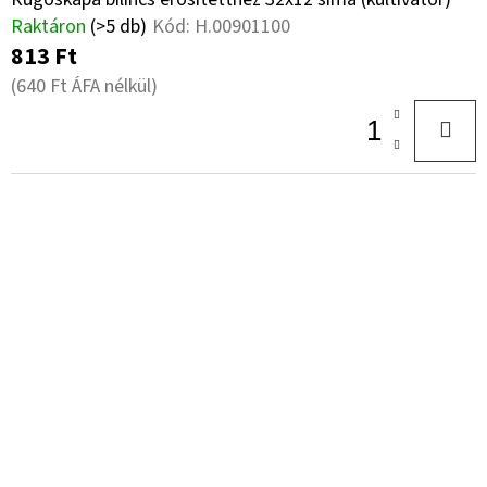
Raktáron
(>5 db)
Kód:
H.00901100
813 Ft
(640 Ft ÁFA nélkül)