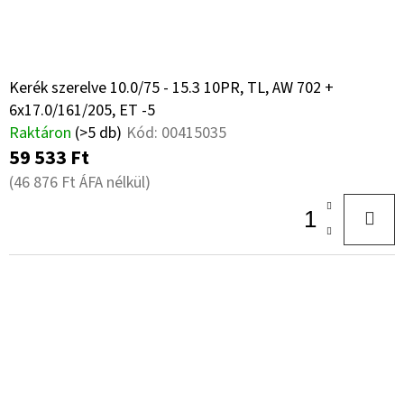
Kerék szerelve 10.0/75 - 15.3 10PR, TL, AW 702 +
6x17.0/161/205, ET -5
Raktáron
(>5 db)
Kód:
00415035
59 533 Ft
(46 876 Ft ÁFA nélkül)