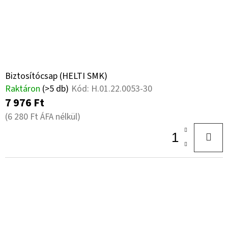
16.0
E
E
18PR,
TL,
Z
K
BKT
AW
É
L
702
S
+
I
6X17.0/161/205,
E
ET
S
Biztosítócsap (HELTI SMK)
0
Raktáron
(>5 db)
Kód:
H.01.22.0053-30
T
151
7 976 Ft
892
Á
Ft
(6 280 Ft ÁFA nélkül)
J
A