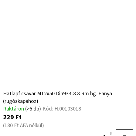
Hatlapf csavar M12x50 Din933-8.8 Rm hg. +anya
(rugóskapához)
Raktáron
(>5 db)
Kód:
H.00103018
229 Ft
(180 Ft ÁFA nélkül)