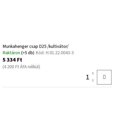
Munkahenger csap D25 /kultivátor/
Raktáron
(>5 db)
Kód:
H.01.22.0043-3
5 334 Ft
(4 200 Ft ÁFA nélkül)