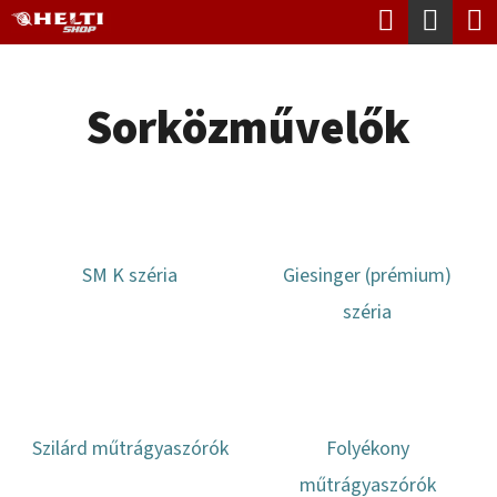
K
Keresés
Kosá
Ugrás
O
Vissza
Vissza
a
S
fő
Sorközművelők
Á
tartalomhoz
M
R
I
T
K
SM K széria
Giesinger (prémium)
E
széria
R
E
S
?
Szilárd műtrágyaszórók
Folyékony
műtrágyaszórók