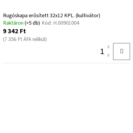
Rugóskapa erősített 32x12 KPL. (kultivátor)
Raktáron
(>5 db)
Kód:
H.00901004
9 342 Ft
(7 356 Ft ÁFA nélkül)