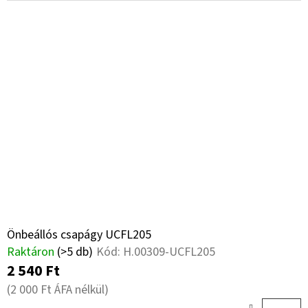
Önbeállós csapágy UCFL205
Raktáron
(>5 db)
Kód:
H.00309-UCFL205
2 540 Ft
(2 000 Ft ÁFA nélkül)