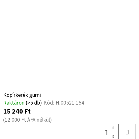
Kopírkerék gumi
Raktáron
(>5 db)
Kód:
H.00521.154
15 240 Ft
(12 000 Ft ÁFA nélkül)