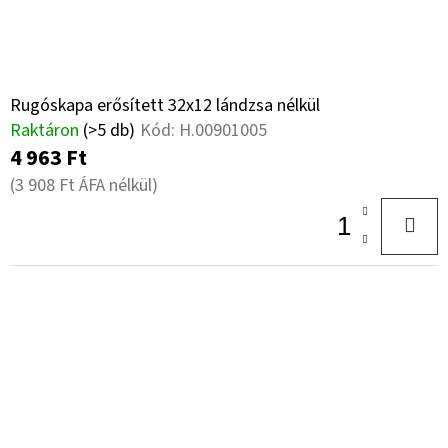
Rugóskapa erősített 32x12 lándzsa nélkül
Raktáron
(>5 db)
Kód:
H.00901005
4 963 Ft
(3 908 Ft ÁFA nélkül)