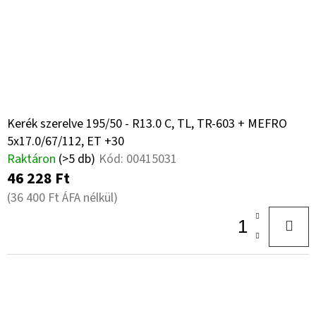
Kerék szerelve 195/50 - R13.0 C, TL, TR-603 + MEFRO
5x17.0/67/112, ET +30
Raktáron
(>5 db)
Kód:
00415031
46 228 Ft
(36 400 Ft ÁFA nélkül)