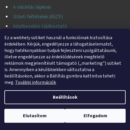
E
A vásárlás lépései
I
Üzleti feltételek (ÁSZF)
Adatkezelési tájékoztató
Jogi nyilatkozat
Ez a webhely sütiket használ a funkcióinak biztosítása
érdekében. Kérjük, engedélyezze a látogatáselemzést,
Fogyasztóvédelmi tájékoztató
hogy hatékonyabban tudjuk fejleszteni szolgáltatásunk,
Süti tájékoztató
illetve engedélyezze az érdeklődésének megfelelő
reklámok megjelenítését támogató („marketing”) sütiket
Impresszum
is. Amennyiben a későbbiekben változtatna a
Kapcsolatfelvétel
beállításokon, akkor a Bállítás gombra kattintva teheti
meg.
További információk
Beállítások
KAPCSOLAT
Webshopunk jelenleg zárva tart. Rendelés leadása lehetséges,
kizárólag utánvétes fizetéssel. A megrendeléseket 2026. január 5–9.
Elutasítom
Elfogadom
helti
@
helti.hu
között adjuk postára.
+3679450894