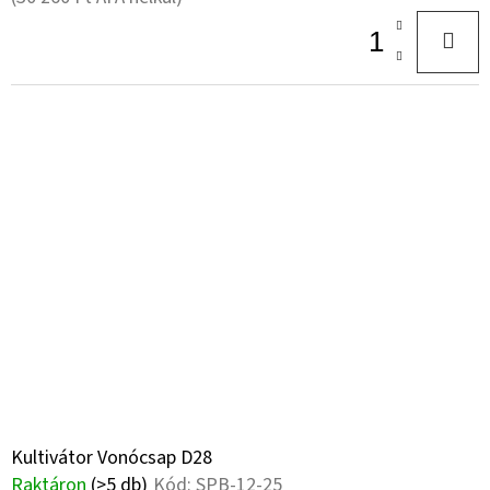
Kultivátor Vonócsap D28
Raktáron
(>5 db)
Kód:
SPB-12-25