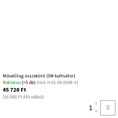
Művelőtag összekötő (SM kultivátor)
Raktáron
(>5 db)
Kód:
H.01.00.0048-31
45 720 Ft
(36 000 Ft ÁFA nélkül)