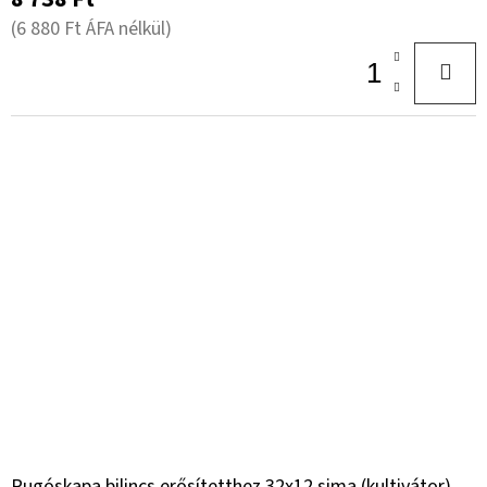
(6 880 Ft ÁFA nélkül)
Rugóskapa bilincs erősítetthez 32x12 sima (kultivátor)