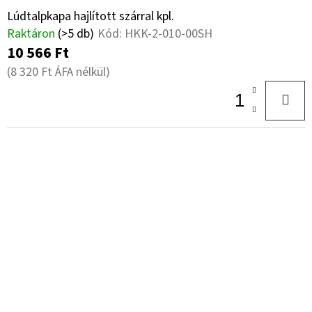
Lúdtalpkapa hajlított szárral kpl.
Raktáron
(>5 db)
Kód:
HKK-2-010-00SH
10 566 Ft
(8 320 Ft ÁFA nélkül)