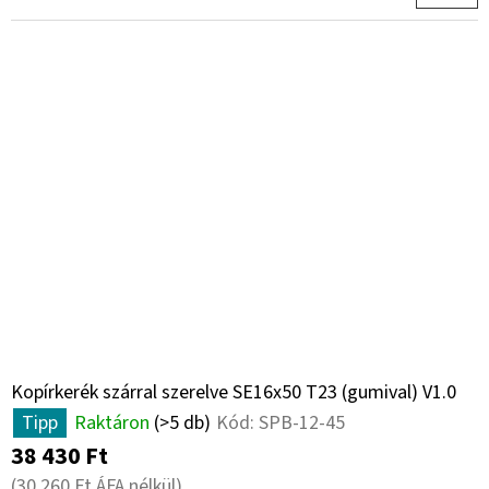
Kopírkerék szárral szerelve SE16x50 T23 (gumival) V1.0
Tipp
Raktáron
(>5 db)
Kód:
SPB-12-45
38 430 Ft
(30 260 Ft ÁFA nélkül)