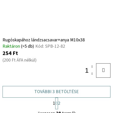
Rugóskapához lándzsacsavar+anya M10x38
Raktáron
(>5 db)
Kód:
SPB-12-82
254 Ft
(200 Ft ÁFA nélkül)
TOVÁBBI 3 BETÖLTÉSE
L
1
2
A
L
P