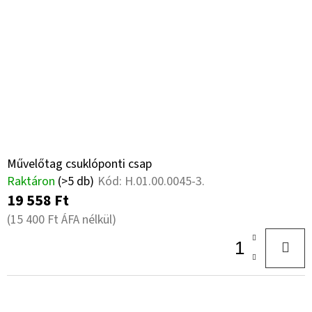
Művelőtag csuklóponti csap
Raktáron
(>5 db)
Kód:
H.01.00.0045-3.
19 558 Ft
(15 400 Ft ÁFA nélkül)