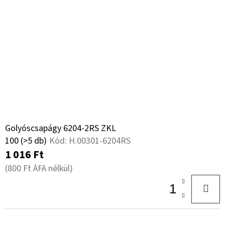
Golyóscsapágy 6204-2RS ZKL
100
(>5 db)
Kód:
H.00301-6204RS
1 016 Ft
(800 Ft ÁFA nélkül)