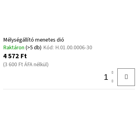
Mélységállító menetes dió
Raktáron
(>5 db)
Kód:
H.01.00.0006-30
4 572 Ft
(3 600 Ft ÁFA nélkül)