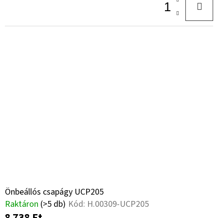
Önbeállós csapágy UCP205
Raktáron
(>5 db)
Kód:
H.00309-UCP205
8 738 Ft