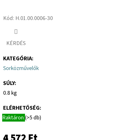
16.0
18PR,
Twitter
Facebook
TL,
BKT
Kód:
H.01.00.0006-30
AW
702
+
6X17.0/161/205,
KÉRDÉS
ET
0
KATEGÓRIA
:
151
892
Sorközművelők
Ft
SÚLY
:
0.8 kg
ELÉRHETŐSÉG:
Raktáron
(>5 db)
4 572 Ft