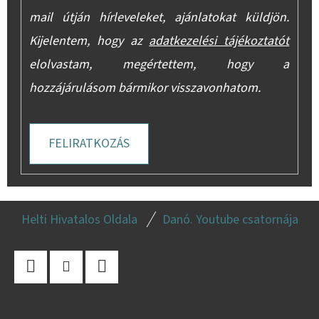
mail útján hírleveleket, ajánlatokat küldjön.
Kijelentem, hogy az
adatkezelési tájékoztatót
elolvastam, megértettem, hogy a
hozzájárulásom bármikor visszavonhatom.
FELIRATKOZÁS
L
Helti Hivatalos Oldala
Danó. Youtube csatornája
Á
B
L
Facebook
Instagram
YouTube
É