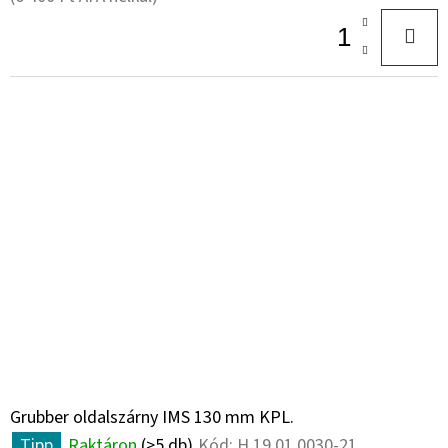
Grubber oldalszárny IMS 130 mm KPL.
Tipp
Raktáron
(>5 db)
Kód:
H.19.01.0030-21