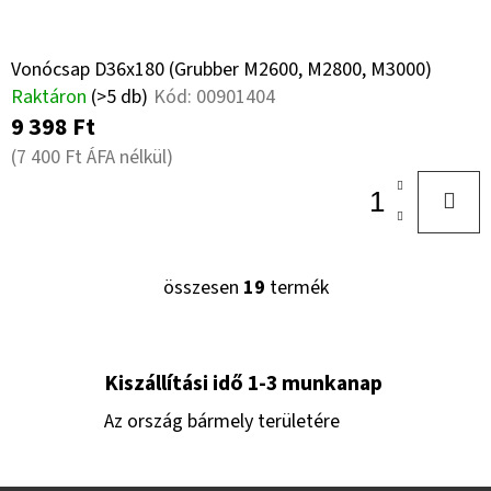
Vonócsap D36x180 (Grubber M2600, M2800, M3000)
Raktáron
(>5 db)
Kód:
00901404
9 398 Ft
(7 400 Ft ÁFA nélkül)
összesen
19
termék
L
I
S
T
Kiszállítási idő 1-3 munkanap
A
Az ország bármely területére
I
R