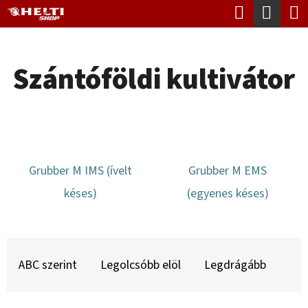
K
Keresés
Kosá
Ugrás
O
Vissza
Vissza
a
S
fő
Szántóföldi kultivátor
Á
tartalomhoz
M
R
I
T
K
Grubber M IMS (ívelt
Grubber M EMS
E
késes)
(egyenes késes)
R
E
S
T
?
E
ABC szerint
Legolcsóbb elöl
Legdrágább
R