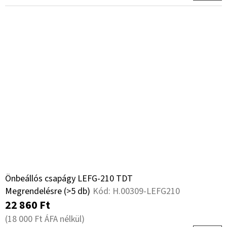
Önbeállós csapágy LEFG-210 TDT
Megrendelésre
(>5 db)
Kód:
H.00309-LEFG210
22 860 Ft
(18 000 Ft ÁFA nélkül)