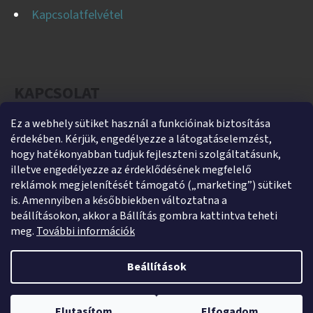
Kapcsolatfelvétel
KAPCSOLAT
Ez a webhely sütiket használ a funkcióinak biztosítása
helti
@
helti.hu
érdekében. Kérjük, engedélyezze a látogatáselemzést,
+3679450894
hogy hatékonyabban tudjuk fejleszteni szolgáltatásunk,
illetve engedélyezze az érdeklődésének megfelelő
+36305454854
reklámok megjelenítését támogató („marketing”) sütiket
https://www.facebook.com/heltikft
is. Amennyiben a későbbiekben változtatna a
beállításokon, akkor a Bállítás gombra kattintva teheti
helti_kft
meg.
További információk
Beállítások
Shoptet készítette
Webshopunk jelenleg zárva tart. Rendelés leadása lehetséges,
Copyright 2026
HeltiShop
. Minden jog fenntartva.
Süti
kizárólag utánvétes fizetéssel. A megrendeléseket 2026. január 5–9.
Elutasítom
Elfogadom