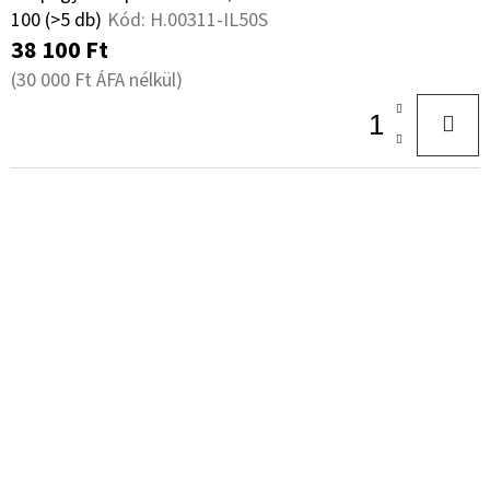
KÖNNYÍTÉS
100
(>5 db)
Kód:
H.00311-IL50S
T
NÉLKÜL
(KÖTÖTT
38 100 Ft
Á
TALAJOKRA)
(30 000 Ft ÁFA nélkül)
J
1
392
A
Ft