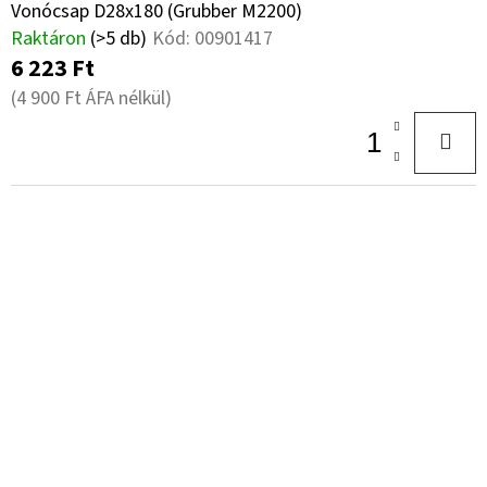
Vonócsap D28x180 (Grubber M2200)
Raktáron
(>5 db)
Kód:
00901417
6 223 Ft
(4 900 Ft ÁFA nélkül)