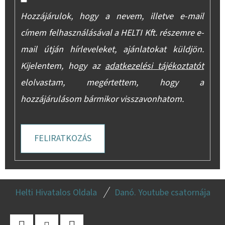
Hozzájárulok, hogy a nevem, illetve e-mail
címem felhasználásával a HELTI Kft. részemre e-
mail útján hírleveleket, ajánlatokat küldjön.
Kijelentem, hogy az
adatkezelési tájékoztatót
elolvastam, megértettem, hogy a
hozzájárulásom bármikor visszavonhatom.
FELIRATKOZÁS
L
Helti Hivatalos Oldala
Danó. Youtube csatornája
Á
B