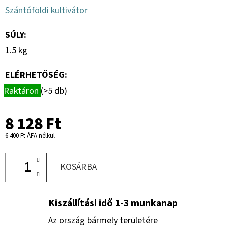
Szántóföldi kultivátor
SÚLY
:
1.5 kg
ELÉRHETŐSÉG:
Raktáron
(>5 db)
8 128 Ft
6 400 Ft ÁFA nélkül
KOSÁRBA
Kiszállítási idő 1-3 munkanap
Az ország bármely területére