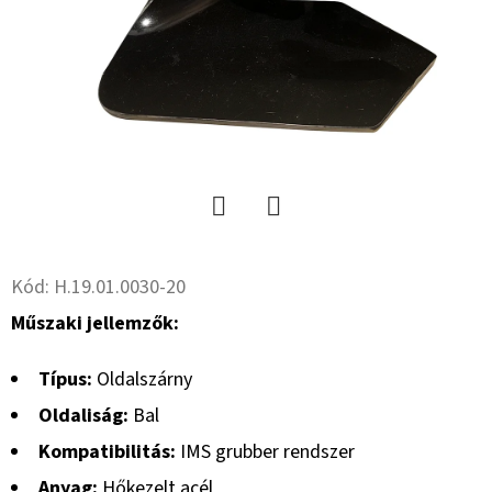
15.3
10PR,
TL,
AW
702
+
6X17.0/161/205,
ET
-5
59
533
Ft
Twitter
Facebook
Kód:
H.19.01.0030-20
Műszaki jellemzők:
Típus:
Oldalszárny
Oldaliság:
Bal
Kompatibilitás:
IMS grubber rendszer
Anyag:
Hőkezelt acél