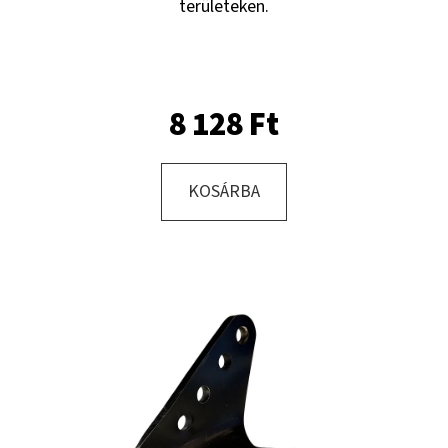
területeken.
KERESÉS
8 128 Ft
A
J
KOSÁRBA
Á
N
L
J
U
K
KERÉK
SZERELVE
10.0/75
-