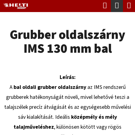
K
Keresés
Kosá
Ugrás
O
Vissza
Vissza
a
S
fő
Grubber oldalszárny
Á
tartalomhoz
M
R
IMS 130 mm bal
I
T
K
E
Leírás:
R
A
bal oldali grubber oldalszárny
az IMS rendszerű
E
grubberek hatékonyságát növeli, mivel lehetővé teszi a
S
talajszélek precíz átvágását és az egységesebb művelési
?
sáv kialakítását. Ideális
középmély és mély
talajműveléshez
, különösen kötött vagy rögös