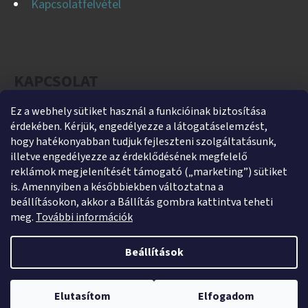
Kapcsolatfelvétel
KAPCSOLAT
Ez a webhely sütiket használ a funkcióinak biztosítása
helti
@
helti.hu
érdekében. Kérjük, engedélyezze a látogatáselemzést,
+3679450894
hogy hatékonyabban tudjuk fejleszteni szolgáltatásunk,
illetve engedélyezze az érdeklődésének megfelelő
+36305454854
reklámok megjelenítését támogató („marketing”) sütiket
https://www.facebook.com/heltikft
is. Amennyiben a későbbiekben változtatna a
beállításokon, akkor a Bállítás gombra kattintva teheti
helti_kft
meg.
További információk
Beállítások
Shoptet készítette
Webshopunk jelenleg zárva tart. Rendelés leadása lehetséges,
Copyright 2026
HeltiShop
. Minden jog fenntartva.
Süti
kizárólag utánvétes fizetéssel. A megrendeléseket 2026. január 5–9.
Elutasítom
Elfogadom
beállítások szerkesztése
között adjuk postára.