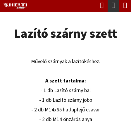
K
Keresés
Kosá
Ugrás
O
Vissza
Vissza
a
S
fő
Lazító szárny szett
Á
tartalomhoz
M
R
I
T
Művelő szárnyak a lazítókéshez.
K
E
A szett tartalma:
R
- 1 db Lazító szárny bal
E
- 1 db Lazító szárny jobb
S
- 2 db M14x65 hatlapfejű csavar
?
- 2 db M14 önzárós anya