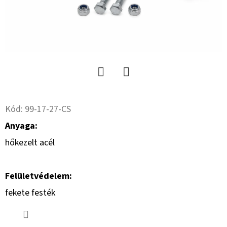
17
14PR,
TL,
149
A8,
FLOTATION
648
+
6X17.0/161/205
ET0
Twitter
Facebook
219
410
Kód:
99-17-27-CS
Ft
Anyaga:
hőkezelt acél
Felületvédelem:
fekete festék