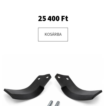
KERESÉS
25 400 Ft
KOSÁRBA
A
J
Á
N
L
J
U
K
KERÉK
SZERELVE
500/50
-