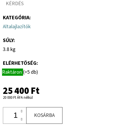
KÉRDÉS
KATEGÓRIA
:
Altalajlazítók
SÚLY
:
3.8 kg
ELÉRHETŐSÉG:
Raktáron
(>5 db)
25 400 Ft
20 000 Ft ÁFA nélkül
KOSÁRBA