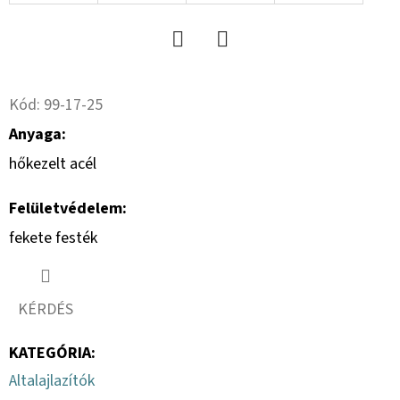
17
18PR,
TL,
AW-
708
Twitter
Facebook
+
8X21.3/220/275
Kód:
99-17-25
A2
ET0
Anyaga:
254
hőkezelt acél
000
Ft
Felületvédelem:
fekete festék
KÉRDÉS
KATEGÓRIA
:
Altalajlazítók