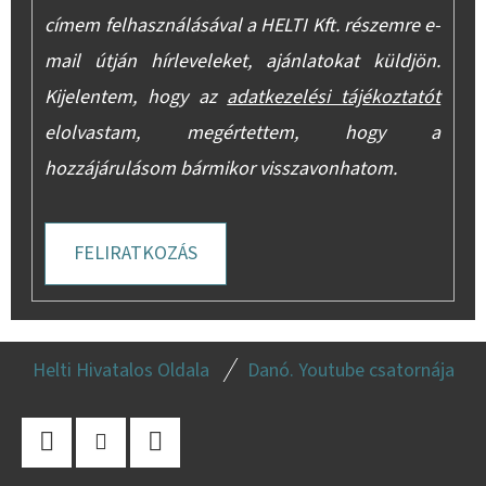
címem felhasználásával a HELTI Kft. részemre e-
mail útján hírleveleket, ajánlatokat küldjön.
Kijelentem, hogy az
adatkezelési tájékoztatót
elolvastam, megértettem, hogy a
hozzájárulásom bármikor visszavonhatom.
FELIRATKOZÁS
L
Helti Hivatalos Oldala
Danó. Youtube csatornája
Á
B
L
Facebook
Instagram
YouTube