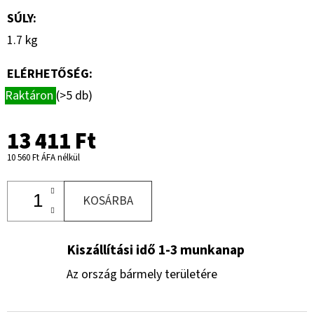
SÚLY
:
1.7 kg
ELÉRHETŐSÉG:
Raktáron
(>5 db)
13 411 Ft
10 560 Ft ÁFA nélkül
KOSÁRBA
Kiszállítási idő 1-3 munkanap
Az ország bármely területére