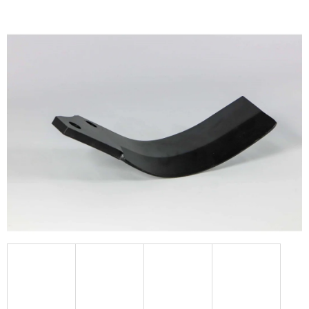
KERESÉS
A
J
Á
N
L
J
U
K
KERÉK
SZERELVE
500/50
-