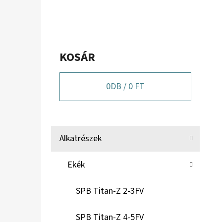
KOSÁR
0
DB /
0 FT
K
Kategóriák
Alkatrészek
A
átugrása
T
Ekék
E
G
SPB Titan-Z 2-3FV
Ó
R
SPB Titan-Z 4-5FV
I