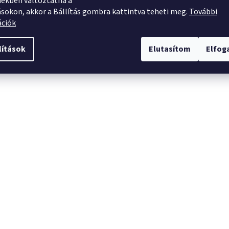
ekben változtatna a
ásokon, akkor a Bállítás gombra kattintva teheti meg.
További
ációk
lítások
Elutasítom
Elfo