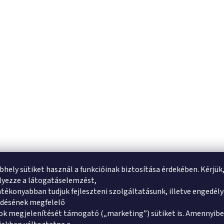
bhely sütiket használ a funkcióinak biztosítása érdekében. Kérjük
yezze a látogatáselemzést,
tékonyabban tudjuk fejleszteni szolgáltatásunk, illetve engedél
ődésének megfelelő
k megjelenítését támogató („marketing”) sütiket is. Amennyibe