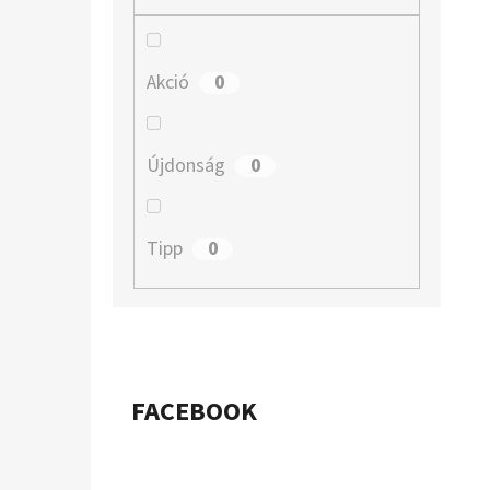
A
N
E
0
Akció
L
0
Újdonság
0
Tipp
FACEBOOK