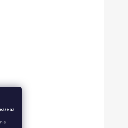
,
yezze az
n a