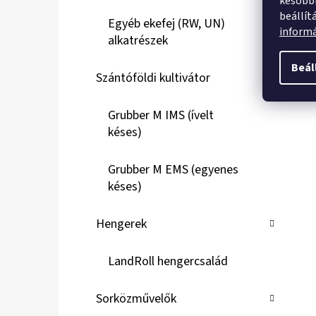
későbbi
beállít
Egyéb ekefej (RW, UN)
inform
alkatrészek
Beál
Szántóföldi kultivátor
Grubber M IMS (ívelt
késes)
Grubber M EMS (egyenes
késes)
Hengerek
LandRoll hengercsalád
Sorközművelők