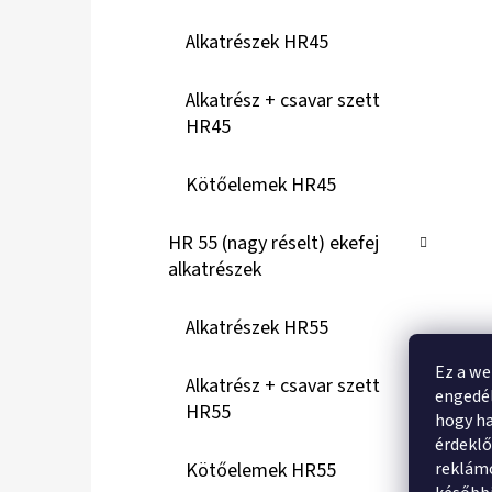
Alkatrészek HR45
Alkatrész + csavar szett
HR45
Kötőelemek HR45
HR 55 (nagy réselt) ekefej
alkatrészek
Alkatrészek HR55
Ez a we
Alkatrész + csavar szett
engedél
HR55
hogy ha
érdekl
Kötőelemek HR55
reklámo