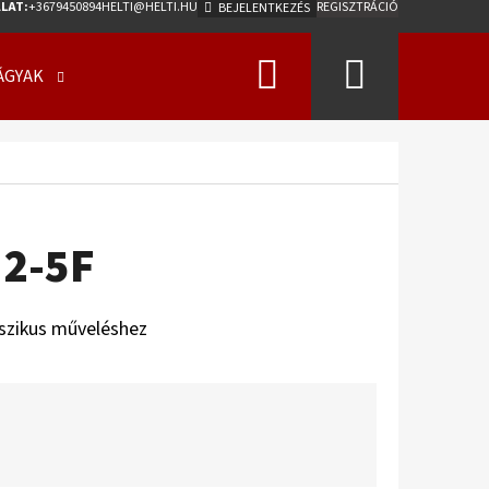
LAT:
+3679450894
HELTI@HELTI.HU
REGISZTRÁCIÓ
BEJELENTKEZÉS
Keresés
Kosár
ÁGYAK
ÜZLETI FELTÉTELEK (ÁSZF)
KAPCSOLATFELV
 2-5F
szikus műveléshez
Következő
0/50 - 17 18PR, TL, AW-
275 A2 ET0