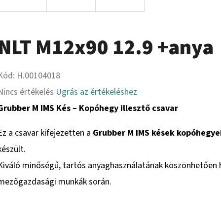
NLT M12x90 12.9 +anya
Kód:
H.00104018
A
Nincs értékelés
Ugrás az értékeléshez
termék
Grubber M IMS Kés – Kopóhegy illesztő csavar
átlagos
Ez a csavar kifejezetten a
Grubber M IMS kések kopóhegye
értékelése
készült.
5-
Kiváló minőségű, tartós anyaghasználatának köszönhetően h
ből
mezőgazdasági munkák során.
0,0
csillag.