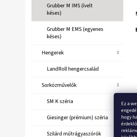
Grubber M IMS (ívelt
késes)
Grubber M EMS (egyenes
késes)
Hengerek
LandRoll hengercsalád
Sorközművelők
SM K széria
Ez a we
engedél
hogy ha
Giesinger (prémium) széria
érdekl
reklámo
Szilárd műtrágyaszórók