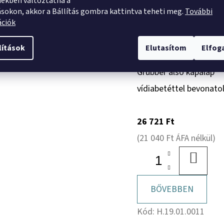
ekben változtatna a
Értékelés
ásokon, akkor a Bállítás gombra kattintva teheti meg.
További
ációk
lítások
Elutasítom
Elfo
Grubber alsó kapalap
vídiabetéttel bevonatol
26 721 Ft
(21 040 Ft ÁFA nélkül)
KOSÁR
BŐVEBBEN
Kód:
H.19.01.0011