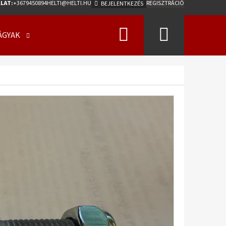
LAT:
+3679450894
HELTI@HELTI.HU
REGISZTRÁCIÓ
BEJELENTKEZÉS
Keresés
Kosár
ÁGYAK
ÜZLETI FELTÉTELEK (ÁSZF)
KAPCSOLATFELV
Következő
0/50 - 17 18PR, TL, AW-
275 A2 ET0