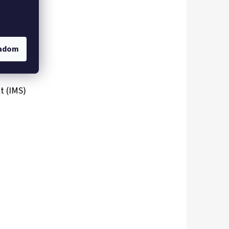
gadom
t (IMS)
BA