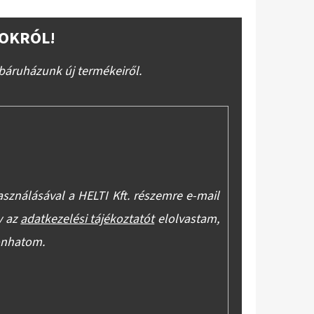
OKRÓL!
báruházunk új termékeiről.
asználásával a HELTI Kft. részemre e-mail
y az
adatkezelési tájékoztatót
elolvastam,
onhatom.