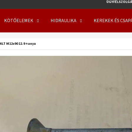
ÜGYFÉLSZOLGÁ
KÖTŐELEMEK
HIDRAULIKA
KEREKEK ÉS CSAP
MIT KERES?
NLT M12x90 12.9 +anya
KERESÉS
AJÁNLJUK
KERÉK SZERELVE 500/50 - 17 14PR, TL, 149
KERÉK SZERELVE 50
A8, FLOTATION 648 + 6X17.0/161/205 ET0
708 + 8X21.3/220/
219 410 Ft
254 000 Ft