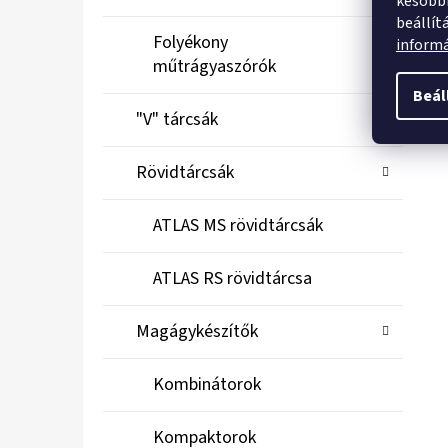
későbbi
beállít
Folyékony
inform
műtrágyaszórók
Beál
"V" tárcsák
Rövidtárcsák
ATLAS MS rövidtárcsák
ATLAS RS rövidtárcsa
Magágykészítők
Kombinátorok
Kompaktorok