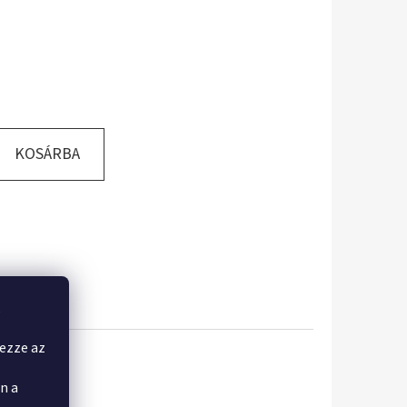
KOSÁRBA
,
yezze az
n a