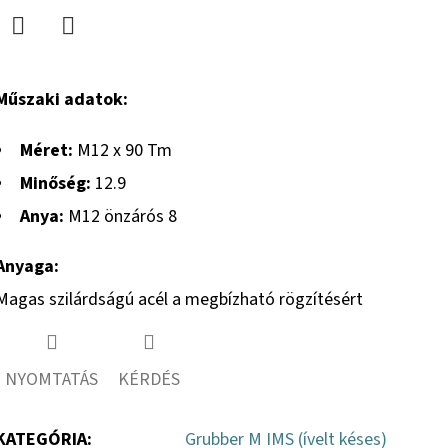
Twitter
Facebook
Műszaki adatok:
Méret:
M12 x 90 Tm
Minőség:
12.9
Anya:
M12 önzárós 8
Anyaga:
Magas szilárdságú acél a megbízható rögzítésért
NYOMTATÁS
KÉRDÉS
KATEGÓRIA
:
Grubber M IMS (ívelt késes)