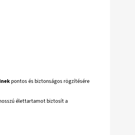
inek
pontos és biztonságos rögzítésére
osszú élettartamot biztosít a