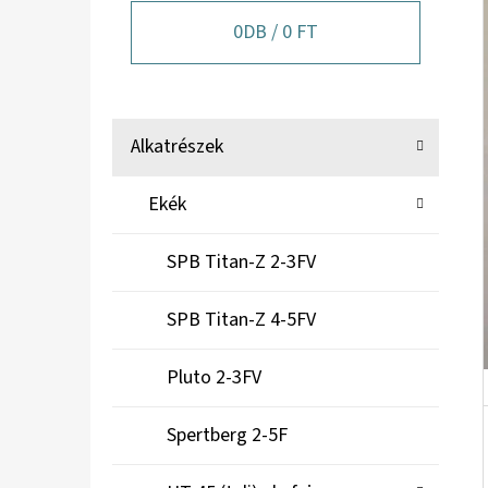
A
N
0
DB /
0 FT
E
L
K
Kategóriák
Alkatrészek
A
átugrása
T
Ekék
E
G
SPB Titan-Z 2-3FV
Ó
R
SPB Titan-Z 4-5FV
I
Á
Pluto 2-3FV
K
Spertberg 2-5F