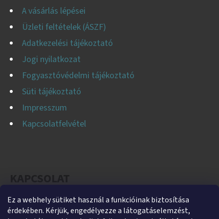
A vásárlás lépései
Üzleti feltételek (ÁSZF)
Adatkezelési tájékoztató
Jogi nyilatkozat
Fogyasztóvédelmi tájékoztató
Süti tájékoztató
Impresszum
Kapcsolatfelvétel
KAPCSOLAT
Ez a webhely sütiket használ a funkcióinak biztosítása
helti
@
helti.hu
érdekében. Kérjük, engedélyezze a látogatáselemzést,
+3679450894