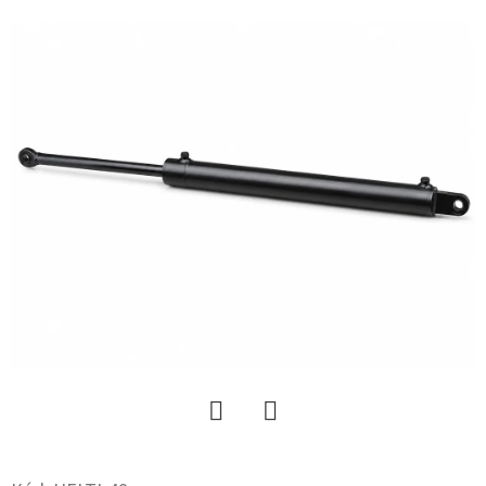
KERESÉS
A
J
Á
N
L
J
U
K
KERÉK
SZERELVE
Twitter
Facebook
195/50
-