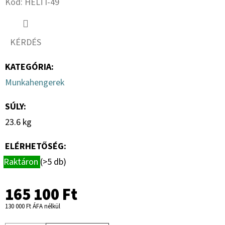
Kód:
HELTI-49
R13.0
C,
TL,
TR-
603
KÉRDÉS
+
MEFRO
5X17.0/67/112,
KATEGÓRIA
:
ET
+30
Munkahengerek
46
228
SÚLY
:
Ft
23.6 kg
ELÉRHETŐSÉG:
Raktáron
(>5 db)
165 100 Ft
130 000 Ft ÁFA nélkül