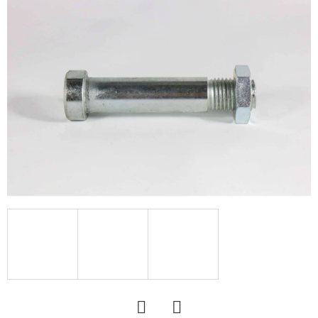
KERESÉS
A
J
Á
N
L
J
U
K
KERÉK
SZERELVE
340/55
-