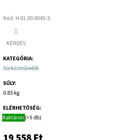
16.0
18PR,
Twitter
Facebook
TL,
BKT
Kód:
H.01.00.0045-3.
AW
702
+
6X17.0/161/205,
KÉRDÉS
ET
0
KATEGÓRIA
:
151
892
Sorközművelők
Ft
SÚLY
:
0.85 kg
ELÉRHETŐSÉG:
Raktáron
(>5 db)
19 558 Ft