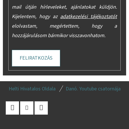
mail útján hírleveleket, ajánlatokat küldjön.
Kijelentem, hogy az
adatkezelési tájékoztatót
elolvastam, megértettem, hogy a
hozzájárulásom bármikor visszavonhatom.
FELIRATKOZÁS
L
Helti Hivatalos Oldala
Danó. Youtube csatornája
Á
B
L
Facebook
Instagram
YouTube
É