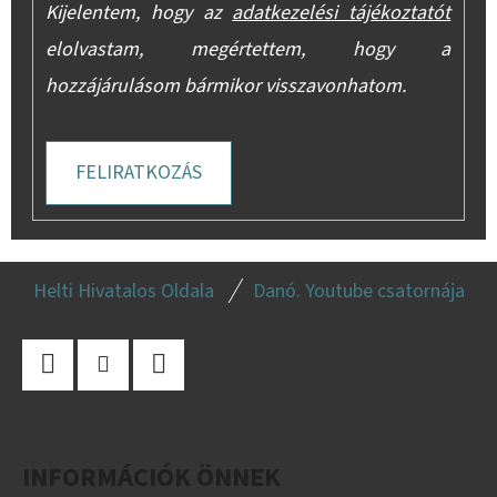
Kijelentem, hogy az
adatkezelési tájékoztatót
elolvastam, megértettem, hogy a
hozzájárulásom bármikor visszavonhatom.
FELIRATKOZÁS
L
Helti Hivatalos Oldala
Danó. Youtube csatornája
Á
B
L
Facebook
Instagram
YouTube
É
C
INFORMÁCIÓK ÖNNEK