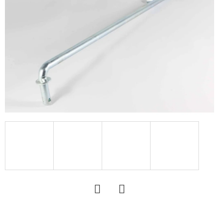
KERESÉS
A
J
Á
N
L
J
U
K
KERÉK
SZERELVE
10.0/75
Twitter
Facebook
-