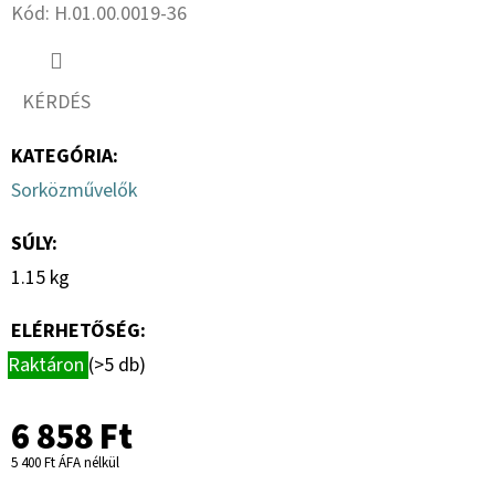
15.3
Kód:
H.01.00.0019-36
10PR,
TL,
AW
702
+
KÉRDÉS
6X17.0/161/205,
ET
KATEGÓRIA
:
-5
Sorközművelők
59
533
Ft
SÚLY
:
1.15 kg
ELÉRHETŐSÉG:
Raktáron
(>5 db)
6 858 Ft
5 400 Ft ÁFA nélkül