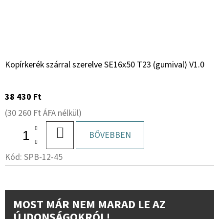
Kopírkerék szárral szerelve SE16x50 T23 (gumival) V1.0
38 430 Ft
(30 260 Ft ÁFA nélkül)
KOSÁRBA
BŐVEBBEN
Kód:
SPB-12-45
MOST MÁR NEM MARAD LE AZ
ÚJDONSÁGOKRÓL!