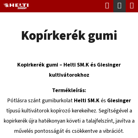
K
Keresés
Kosá
Ugrás
O
Vissza
Vissza
a
S
fő
Kopírkerék gumi
Á
tartalomhoz
M
R
I
T
Kopirkerék gumi – Helti SM.K és Giesinger
K
kultivátorokhoz
E
R
Termékleírás:
E
Pótlásra szánt gumiburkolat
Helti SM.K
és
Giesinger
S
típusú kultivátorok kopírozó kerekeihez. Segítségével a
?
kopirkerék újra hatékonyan követi a talajfelszínt, javítva a
művelés pontosságát és csökkentve a vibrációt.