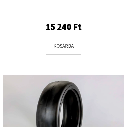
KERESÉS
15 240 Ft
A
KOSÁRBA
J
Á
N
L
J
U
K
KERÉK
SZERELVE
400/60
-