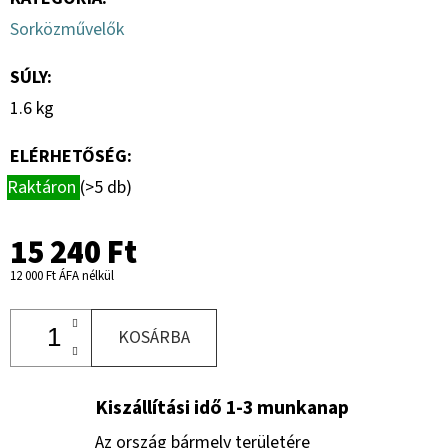
Sorközművelők
SÚLY
:
1.6 kg
ELÉRHETŐSÉG:
Raktáron
(>5 db)
15 240 Ft
12 000 Ft ÁFA nélkül
KOSÁRBA
Kiszállítási idő 1-3 munkanap
Az ország bármely területére