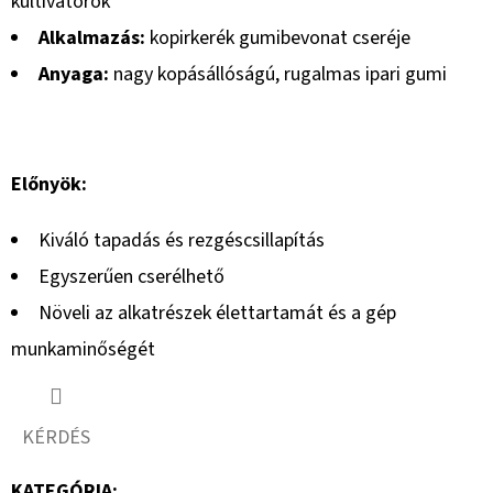
kultivátorok
Alkalmazás:
kopirkerék gumibevonat cseréje
Anyaga:
nagy kopásállóságú, rugalmas ipari gumi
Előnyök:
Kiváló tapadás és rezgéscsillapítás
Egyszerűen cserélhető
Növeli az alkatrészek élettartamát és a gép
munkaminőségét
KÉRDÉS
KATEGÓRIA
: