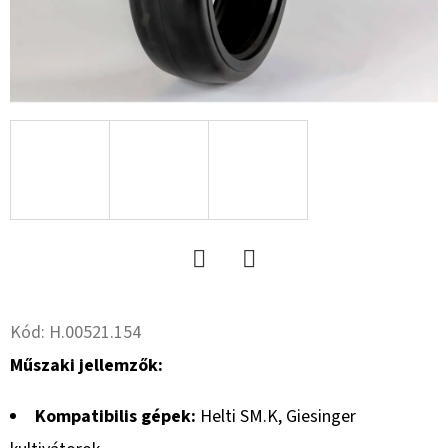
15.5
18PR,
TL,
TR
618
+
6X17.0/161/205,
ET
-15
13.00
X
15.5
VS
MEFRO
190
500
Ft
Twitter
Facebook
Kód:
H.00521.154
Műszaki jellemzők:
Kompatibilis gépek:
Helti SM.K, Giesinger