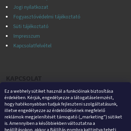
Jogi nyilatkozat
Fogyasztóvédelmi tájékoztató
Süti tájékoztató
Impresszum
Kapcsolatfelvétel
KAPCSOLAT
Ez a webhely sütiket használ a funkcióinak biztosítása
helti
@
helti.hu
érdekében. Kérjük, engedélyezze a látogatáselemzést,
+3679450894
hogy hatékonyabban tudjuk fejleszteni szolgáltatásunk,
illetve engedélyezze az érdeklődésének megfelelő
+36305454854
reklámok megjelenítését támogató („marketing”) sütiket
https://www.facebook.com/heltikft
is. Amennyiben a későbbiekben változtatna a
beállításokon, akkor a Bállítás gombra kattintva teheti
helti_kft