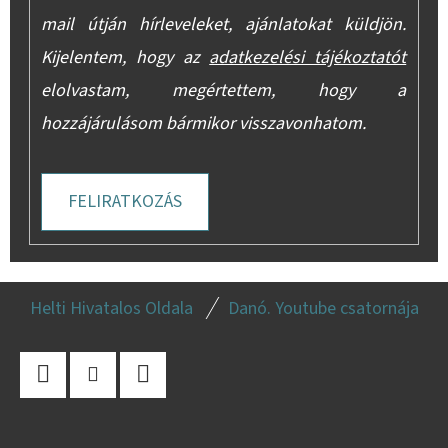
mail útján hírleveleket, ajánlatokat küldjön.
Kijelentem, hogy az
adatkezelési tájékoztatót
elolvastam, megértettem, hogy a
hozzájárulásom bármikor visszavonhatom.
FELIRATKOZÁS
L
Helti Hivatalos Oldala
Danó. Youtube csatornája
Á
B
L
Facebook
Instagram
YouTube
É