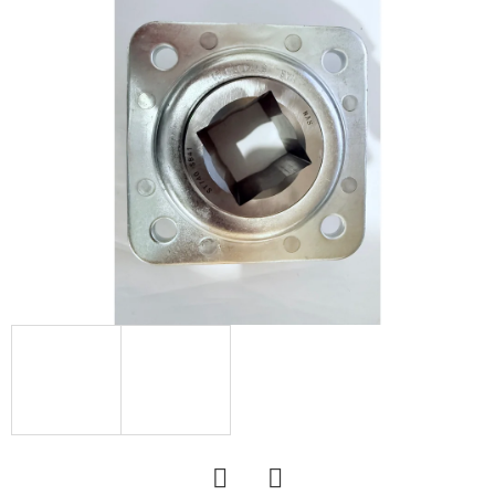
KERESÉS
A
J
Á
N
L
J
U
K
KERÉK
SZERELVE
500/50
-