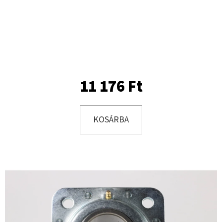
KERESÉS
A
11 176 Ft
J
Á
N
KOSÁRBA
L
J
U
K
KERÉK
SZERELVE
10.0/75
-