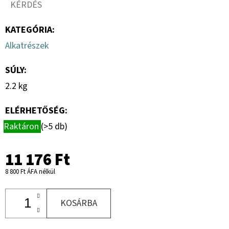
KÉRDÉS
KATEGÓRIA
:
Alkatrészek
SÚLY
:
2.2 kg
ELÉRHETŐSÉG:
Raktáron
(>5 db)
11 176 Ft
8 800 Ft ÁFA nélkül
KOSÁRBA