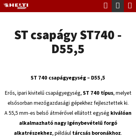
K
Keresés
Kosá
Ugrás
O
Vissza
Vissza
a
S
fő
ST csapágy ST740 -
Á
tartalomhoz
M
R
D55,5
I
T
K
E
ST 740 csapágyegység – D55,5
R
Erős, ipari kivitelű csapágyegység,
ST 740 típus
, melyet
E
elsősorban mezőgazdasági gépekhez fejlesztettek ki.
S
A 55,5 mm-es belső átmérővel ellátott egység
kiválóan
?
alkalmazható nagy igénybevételű forgó
alkatrészekhez
, például
tárcsás boronákhoz
.