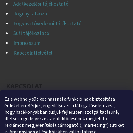
Adatkezelési tájékoztató
Jogi nyilatkozat
Fogyasztóvédelmi tájékoztató
Süti tájékoztató
Impresszum
Kapcsolatfelvétel
KAPCSOLAT
Ez a webhely sütiket használ a funkcióinak biztosítása
helti
@
helti.hu
érdekében. Kérjük, engedélyezze a látogatáselemzést,
+3679450894
hogy hatékonyabban tudjuk fejleszteni szolgáltatásunk,
illetve engedélyezze az érdeklődésének megfelelő
+36305454854
reklámok megjelenítését támogató („marketing”) sütiket
https://www.facebook.com/heltikft
is. Amennyiben a későbbiekben változtatna a