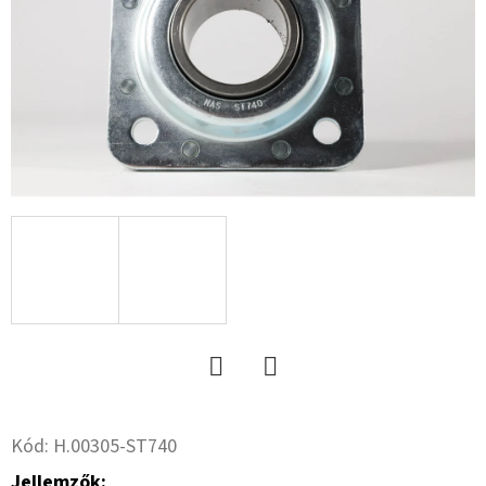
15.3
10PR,
TL,
AW
702
+
6X17.0/161/205,
ET
-5
59
533
Ft
Twitter
Facebook
Kód:
H.00305-ST740
Jellemzők: