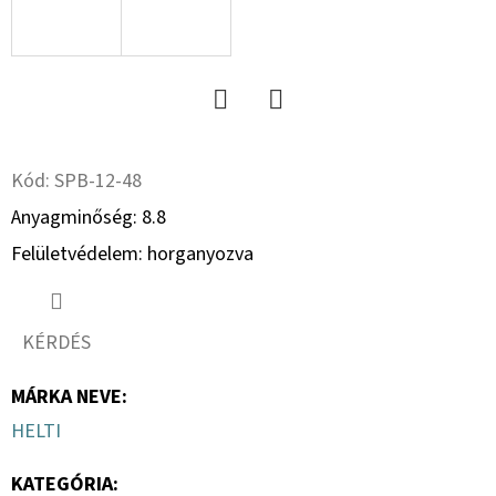
15.3
10PR,
TL,
AW
702
+
6X17.0/161/205,
ET
Twitter
Facebook
-5
Kód:
SPB-12-48
59
533
Anyagminőség: 8.8
Ft
Felületvédelem: horganyozva
KÉRDÉS
MÁRKA NEVE
:
HELTI
KATEGÓRIA
: