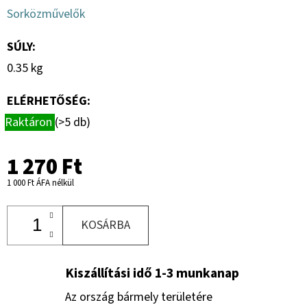
Sorközművelők
SÚLY
:
0.35 kg
ELÉRHETŐSÉG:
Raktáron
(>5 db)
1 270 Ft
1 000 Ft ÁFA nélkül
KOSÁRBA
Kiszállítási idő 1-3 munkanap
Az ország bármely területére