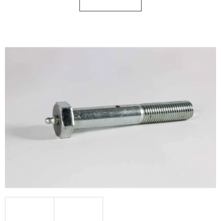
KERESÉS
A
J
Á
N
L
J
U
K
KERÉK
SZERELVE
10.0/75
-