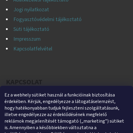
Jogi nyilatkozat
Fogyasztóvédelmi tájékoztató
Süti tájékoztató
Impresszum
Kapcsolatfelvétel
KAPCSOLAT
Ez a webhely sütiket használ a funkcióinak biztosítása
helti
@
helti.hu
érdekében. Kérjük, engedélyezze a látogatáselemzést,
+3679450894
hogy hatékonyabban tudjuk fejleszteni szolgáltatásunk,
illetve engedélyezze az érdeklődésének megfelelő
+36305454854
reklámok megjelenítését támogató („marketing”) sütiket
https://www.facebook.com/heltikft
is. Amennyiben a későbbiekben változtatna a