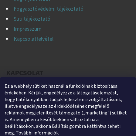
Fogyasztóvédelmi tájékoztató
Süti tájékoztató
Impresszum
Kapcsolatfelvétel
KAPCSOLAT
Ez a webhely sütiket használ a funkcióinak biztosítása
helti
@
helti.hu
érdekében. Kérjük, engedélyezze a látogatáselemzést,
+3679450894
hogy hatékonyabban tudjuk fejleszteni szolgáltatásunk,
illetve engedélyezze az érdeklődésének megfelelő
+36305454854
reklámok megjelenítését támogató („marketing”) sütiket
https://www.facebook.com/heltikft
is. Amennyiben a későbbiekben változtatna a
beállításokon, akkor a Bállítás gombra kattintva teheti
helti_kft
meg.
További információk