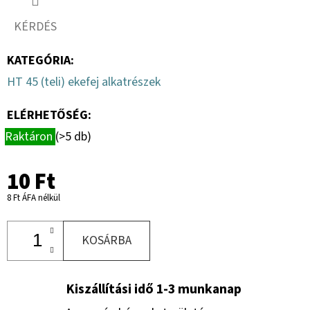
R13.0
C,
KÉRDÉS
TL,
TR-
603
KATEGÓRIA
:
+
MEFRO
HT 45 (teli) ekefej alkatrészek
5X17.0/67/112,
ET
+30
ELÉRHETŐSÉG:
46
Raktáron
(>5 db)
228
Ft
10 Ft
8 Ft ÁFA nélkül
KOSÁRBA
Kiszállítási idő 1-3 munkanap