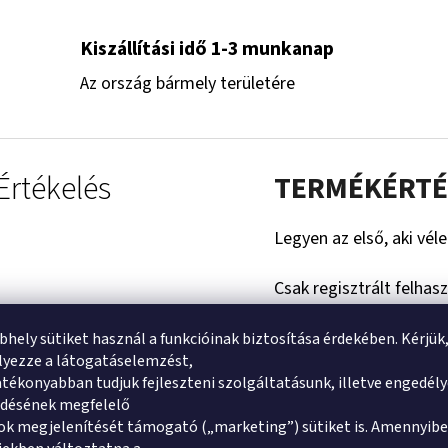
Kiszállítási idő 1-3 munkanap
Az ország bármely területére
Értékelés
TERMÉKÉRTÉ
Legyen az első, aki vél
Csak regisztrált felhas
jelentkezzen be
vagy
re
bhely sütiket használ a funkcióinak biztosítása érdekében. Kérjük
yezze a látogatáselemzést,
tékonyabban tudjuk fejleszteni szolgáltatásunk, illetve engedél
ődésének megfelelő
MOST MÁR NEM MARAD LE AZ ÚJDONSÁG
k megjelenítését támogató („marketing”) sütiket is. Amennyibe