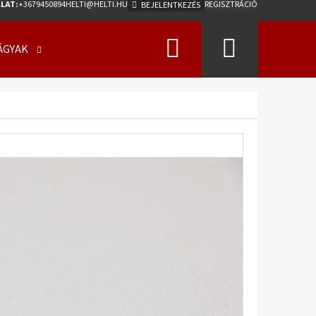
LAT:
+3679450894
HELTI@HELTI.HU
REGISZTRÁCIÓ
BEJELENTKEZÉS
Keresés
Kosár
ÁGYAK
ÜZLETI FELTÉTELEK (ÁSZF)
KAPCSOLATFELV
Következő
0/50 - 17 18PR, TL, AW-
275 A2 ET0