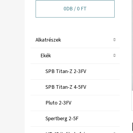
A
N
0
DB /
0 FT
E
L
K
Kategóriák
Alkatrészek
A
átugrása
T
Ekék
E
G
SPB Titan-Z 2-3FV
Ó
R
SPB Titan-Z 4-5FV
I
Á
Pluto 2-3FV
K
Spertberg 2-5F