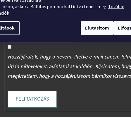
ekben változtatna a
Adja meg az e-mail címét, és mi tájékoztatást küldünk we
ásokon, akkor a Bállítás gombra kattintva teheti meg.
További
ációk
E-mail
lítások
Elutasítom
Elfo
Hozzájárulok, hogy a nevem, illetve e-mail címem felh
útján hírleveleket, ajánlatokat küldjön. Kijelentem, hog
megértettem, hogy a hozzájárulásom bármikor visszav
FELIRATKOZÁS