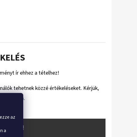
KELÉS
eményt ír ehhez a tételhez!
ználók tehetnek közzé értékeléseket. Kérjük,
gisztráljon
.
,
yezze az
OKRÓL!
n a