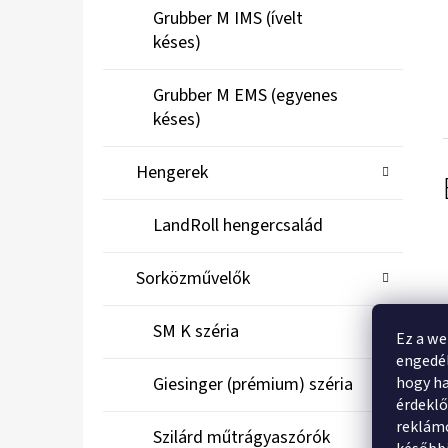
Grubber M IMS (ívelt
késes)
Grubber M EMS (egyenes
késes)
Hengerek
LandRoll hengercsalád
Sorközművelők
SM K széria
Ez a we
engedél
hogy ha
Giesinger (prémium) széria
érdekl
reklámo
Szilárd műtrágyaszórók