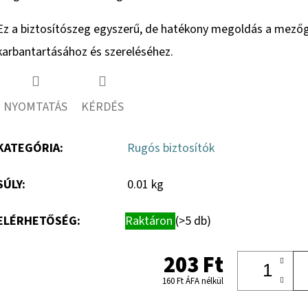
Ez a biztosítószeg egyszerű, de hatékony megoldás a mező
karbantartásához és szereléséhez.
NYOMTATÁS
KÉRDÉS
KATEGÓRIA
:
Rugós biztosítók
SÚLY
:
0.01 kg
ELÉRHETŐSÉG:
Raktáron
(>5 db)
203 Ft
160 Ft ÁFA nélkül