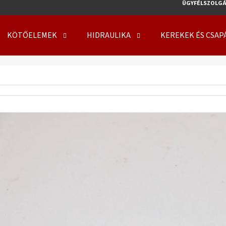
ÜGYFÉLSZOLGÁ
KÖTŐELEMEK
HIDRAULIKA
KEREKEK ÉS CSAP
MIT KERES?
KERESÉS
AJÁNLJUK
KERÉK SZERELVE 500/50 - 17 14PR, TL, 149
KERÉK SZERELVE 50
A8, FLOTATION 648 + 6X17.0/161/205 ET0
708 + 8X21.3/220/
219 410 Ft
254 000 Ft