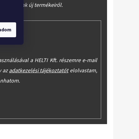
báruházunk új termékeiről.
gadom
asználásával a HELTI Kft. részemre e-mail
y az
adatkezelési tájékoztatót
elolvastam,
onhatom.