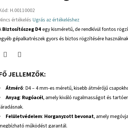
Kód:
H.00110002
A
Nincs értékelés
Ugrás az értékeléshez
termék
A
Biztosítószeg D4
egy kisméretű, de rendkívül fontos rögz
átlagos
egyéb gépalkatrészek gyors és biztos rögzítésére használnak
értékelése
5-
Twitter
Facebook
ből
FŐ JELLEMZŐK:
0,0
csillag.
Átmérő
: D4 – 4 mm-es méretű, kisebb átmérőjű csapokhoz
Anyag
:
Rugóacél
, amely kiváló rugalmasságot és tartóerő
fáradásnak.
Felületvédelem
:
Horganyzott bevonat
, amely megóvja 
megbízható működést garantál.