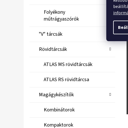
későbbi
beállít
Folyékony
inform
műtrágyaszórók
Beál
"V" tárcsák
Rövidtárcsák
ATLAS MS rövidtárcsák
ATLAS RS rövidtárcsa
Magágykészítők
Kombinátorok
Kompaktorok