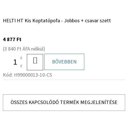
HELTI HT Kis Koptatópofa - Jobbos + csavar szett
4 877 Ft
(3 840 Ft ÁFA nélkül)
KOSÁRBA
BŐVEBBEN
Kód:
H99000013-10-CS
ÖSSZES KAPCSOLÓDÓ TERMÉK MEGJELENÍTÉSE