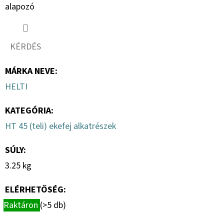
alapozó
KÉRDÉS
MÁRKA NEVE
:
HELTI
KATEGÓRIA
:
HT 45 (teli) ekefej alkatrészek
SÚLY
:
3.25 kg
ELÉRHETŐSÉG:
Raktáron
(>5 db)