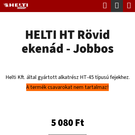
K
Keresés
Kosá
Ugrás
O
Vissza
Vissza
a
S
fő
HELTI HT Rövid
Á
tartalomhoz
M
R
ekenád - Jobbos
I
T
K
E
Helti Kft. által gyártott alkatrész HT-45 típusú fejekhez.
R
A termék csavarokat nem tartalmaz!
E
S
?
5 080 Ft