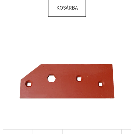
KOSÁRBA
KERESÉS
A
J
Á
N
L
J
U
K
KERÉK
SZERELVE
195/50
-