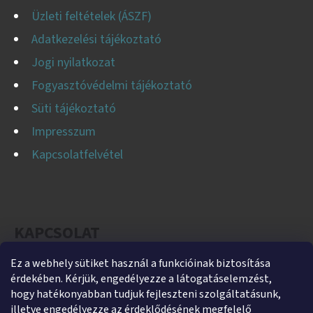
Üzleti feltételek (ÁSZF)
Adatkezelési tájékoztató
Jogi nyilatkozat
Fogyasztóvédelmi tájékoztató
Süti tájékoztató
Impresszum
Kapcsolatfelvétel
KAPCSOLAT
Ez a webhely sütiket használ a funkcióinak biztosítása
helti
@
helti.hu
érdekében. Kérjük, engedélyezze a látogatáselemzést,
+3679450894
hogy hatékonyabban tudjuk fejleszteni szolgáltatásunk,
illetve engedélyezze az érdeklődésének megfelelő
+36305454854