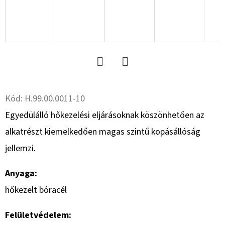
R13.0
C,
TL,
TR-
603
+
MEFRO
5X17.0/67/112,
ET
+30
Twitter
Facebook
46
Kód:
H.99.00.0011-10
228
Ft
Egyedülálló hőkezelési eljárásoknak köszönhetően az
alkatrészt kiemelkedően magas szintű kopásállóság
jellemzi.
Anyaga:
hőkezelt bóracél
Felületvédelem: