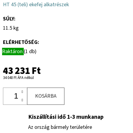
HT 45 (teli) ekefej alkatrészek
SÚLY
:
11.5 kg
ELÉRHETŐSÉG:
Raktáron
(1 db)
43 231 Ft
34 040 Ft ÁFA nélkül
KOSÁRBA
Kiszállítási idő 1-3 munkanap
Az ország bármely területére