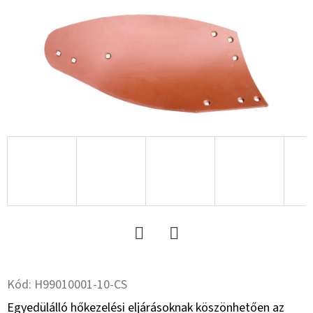
15.3
10PR,
TL,
AW
702
+
6X17.0/161/205,
ET
-5
59
533
Ft
Twitter
Facebook
Kód:
H99010001-10-CS
Egyedülálló hőkezelési eljárásoknak köszönhetően az