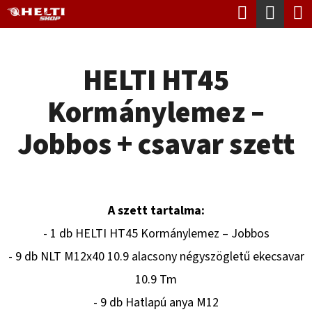
K
Keresés
Kosá
Ugrás
O
Vissza
Vissza
a
S
fő
HELTI HT45
Á
tartalomhoz
M
R
Kormánylemez –
I
T
Jobbos + csavar szett
K
E
R
A szett tartalma:
E
- 1 db HELTI HT45 Kormánylemez – Jobbos
S
- 9 db NLT M12x40 10.9 alacsony négyszögletű ekecsavar
?
10.9 Tm
- 9 db Hatlapú anya M12