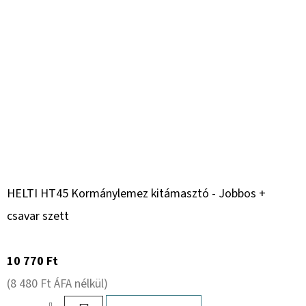
HELTI HT45 Kormánylemez kitámasztó - Jobbos +
csavar szett
10 770 Ft
(8 480 Ft ÁFA nélkül)