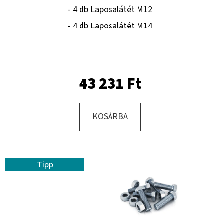
- 4 db Laposalátét M12
- 4 db Laposalátét M14
KERESÉS
A
43 231 Ft
J
Á
N
KOSÁRBA
L
J
U
Tipp
K
KERÉK
SZERELVE
10.0/75
-