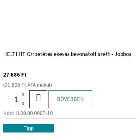
HELTI HT Orrbetétes ekevas bevonatolt szett - Jobbos
27 686 Ft
(21 800 Ft ÁFA nélkül)
KOSÁRBA
BŐVEBBEN
Kód:
H.99.00.0007-10
Tipp