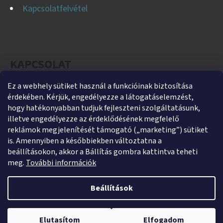
Kapcsolatfelvétel
KAPCSOLAT
Ez a webhely sütiket használ a funkcióinak biztosítása
helti
@
helti.hu
érdekében. Kérjük, engedélyezze a látogatáselemzést,
+3679450894
hogy hatékonyabban tudjuk fejleszteni szolgáltatásunk,
illetve engedélyezze az érdeklődésének megfelelő
+36305454854
reklámok megjelenítését támogató („marketing”) sütiket
https://www.facebook.com/heltikft
is. Amennyiben a későbbiekben változtatna a
beállításokon, akkor a Bállítás gombra kattintva teheti
helti_kft
meg.
További információk
Beállítások
Shoptet készítette
Webshopunk jelenleg zárva tart. Rendelés leadása lehetséges,
Copyright 2026
HeltiShop
. Minden jog fenntartva.
Süti
kizárólag utánvétes fizetéssel. A megrendeléseket 2026. január 5–9.
Elutasítom
Elfogadom