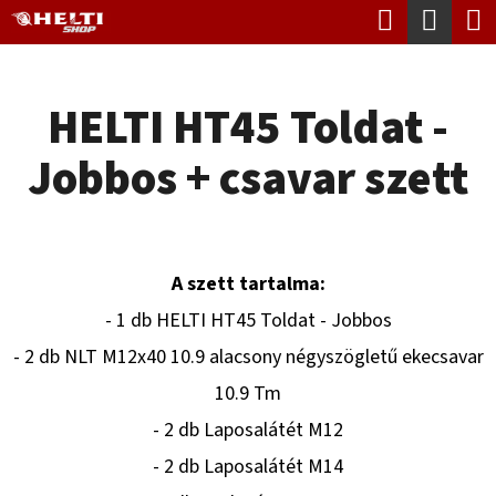
K
Keresés
Kosá
Ugrás
O
Vissza
Vissza
a
S
fő
HELTI HT45 Toldat -
Á
tartalomhoz
M
R
Jobbos + csavar szett
I
T
K
E
A szett tartalma:
R
- 1 db HELTI HT45 Toldat - Jobbos
E
- 2 db NLT M12x40 10.9 alacsony négyszögletű ekecsavar
S
10.9 Tm
?
- 2 db Laposalátét M12
- 2 db Laposalátét M14