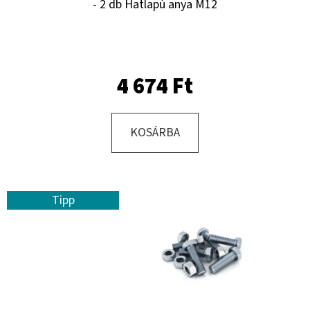
- 2 db Hatlapú anya M12
KERESÉS
4 674 Ft
A
J
KOSÁRBA
Á
N
L
J
Tipp
U
K
KERÉK
SZERELVE
400/60
-