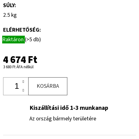
SÚLY
:
2.5 kg
ELÉRHETŐSÉG:
Raktáron
(>5 db)
4 674 Ft
3 680 Ft ÁFA nélkül
KOSÁRBA
Kiszállítási idő 1-3 munkanap
Az ország bármely területére