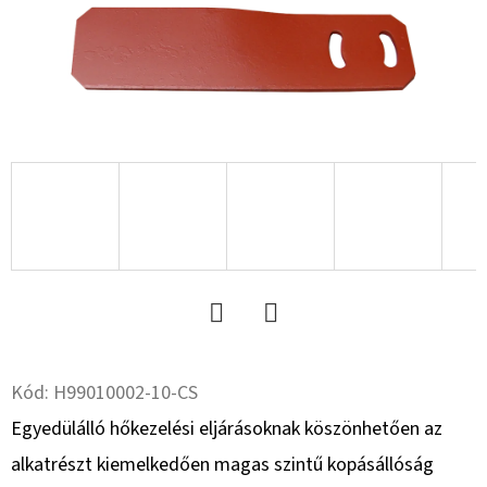
15.5
18PR,
TL,
TR
618
+
6X17.0/161/205,
ET
-15
13.00
X
15.5
VS
MEFRO
190
500
Ft
Twitter
Facebook
Kód:
H99010002-10-CS
Egyedülálló hőkezelési eljárásoknak köszönhetően az
alkatrészt kiemelkedően magas szintű kopásállóság