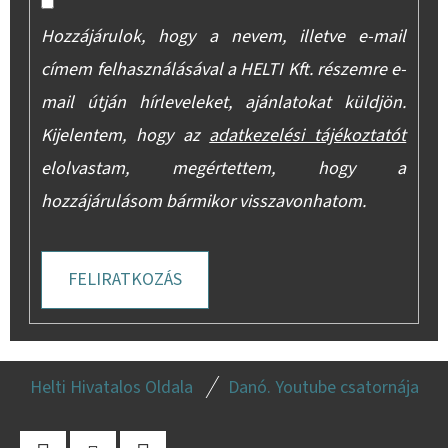
Hozzájárulok, hogy a nevem, illetve e-mail
címem felhasználásával a HELTI Kft. részemre e-
mail útján hírleveleket, ajánlatokat küldjön.
Kijelentem, hogy az
adatkezelési tájékoztatót
elolvastam, megértettem, hogy a
hozzájárulásom bármikor visszavonhatom.
FELIRATKOZÁS
L
Helti Hivatalos Oldala
Danó. Youtube csatornája
Á
B