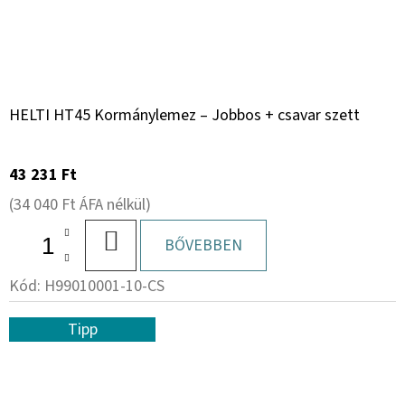
HELTI HT45 Kormánylemez – Jobbos + csavar szett
43 231 Ft
(34 040 Ft ÁFA nélkül)
KOSÁRBA
BŐVEBBEN
Kód:
H99010001-10-CS
Tipp