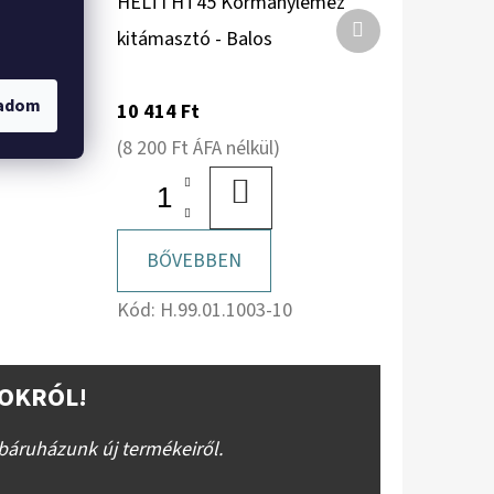
kevas
HELTI HT45 Kormánylemez
Következő
s
kitámasztó - Balos
termék
gadom
10 414 Ft
(8 200 Ft ÁFA nélkül)
BA
KOSÁRBA
BŐVEBBEN
Kód:
H.99.01.1003-10
OKRÓL!
báruházunk új termékeiről.