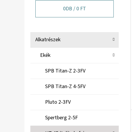
A
N
0
DB /
0 FT
E
L
K
Kategóriák
Alkatrészek
A
átugrása
T
Ekék
E
G
SPB Titan-Z 2-3FV
Ó
R
SPB Titan-Z 4-5FV
I
Á
Pluto 2-3FV
K
Spertberg 2-5F