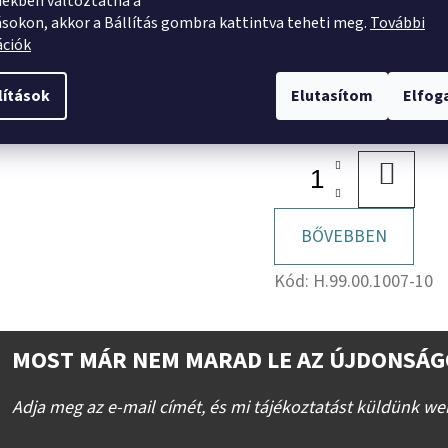
HELTI HT Orrbetétes e
ekben változtatna a
Márka
ásokon, akkor a Bállítás gombra kattintva teheti meg.
További
bevonatolt szett - Balo
ációk
lítások
Elutasítom
Elfo
27 686 Ft
(21 800 Ft ÁFA nélkül)
KOSÁR
BŐVEBBEN
Kód:
H.99.00.1007-10
MOST MÁR NEM MARAD LE AZ ÚJDONSÁG
Adja meg az e-mail címét, és mi tájékoztatást küldünk we