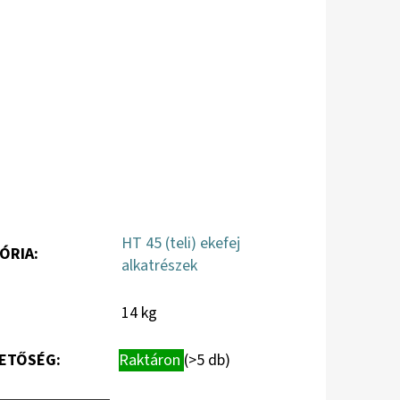
HT 45 (teli) ekefej
ÓRIA
:
alkatrészek
14 kg
ETŐSÉG:
Raktáron
(>5 db)