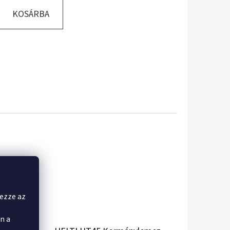
KOSÁRBA
,
yezze az
n a