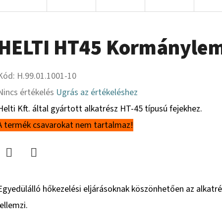
HELTI HT45 Kormányleme
Kód:
H.99.01.1001-10
A
Nincs értékelés
Ugrás az értékeléshez
termék
Helti Kft. által gyártott alkatrész HT-45 típusú fejekhez.
átlagos
A termék csavarokat nem tartalmaz!
értékelése
5-
Twitter
Facebook
ből
Egyedülálló hőkezelési eljárásoknak köszönhetően az alkat
0,0
jellemzi.
csillag.