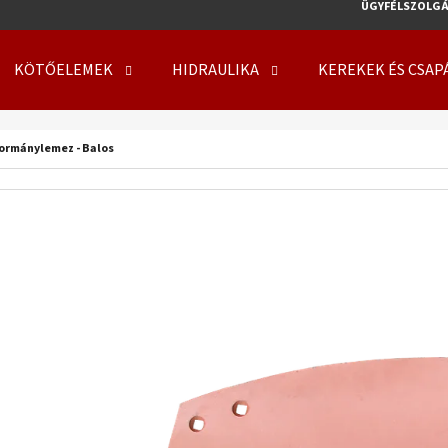
ÜGYFÉLSZOLGÁ
KÖTŐELEMEK
HIDRAULIKA
KEREKEK ÉS CSAP
MIT KERES?
ormánylemez - Balos
KERESÉS
AJÁNLJUK
KERÉK SZERELVE 500/50 - 17 14PR, TL, 149
KERÉK SZERELVE 50
A8, FLOTATION 648 + 6X17.0/161/205 ET0
708 + 8X21.3/220/
219 410 Ft
254 000 Ft