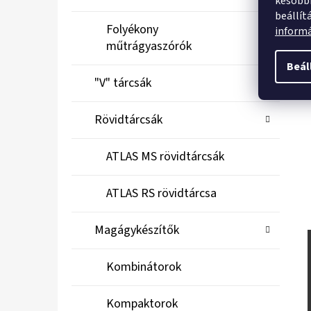
későbbi
beállít
Folyékony
inform
műtrágyaszórók
Beál
"V" tárcsák
Rövidtárcsák
ATLAS MS rövidtárcsák
ATLAS RS rövidtárcsa
Magágykészítők
Kombinátorok
Kompaktorok