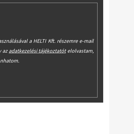
asználásával a HELTI Kft. részemre e-mail
y az
adatkezelési tájékoztatót
elolvastam,
onhatom.