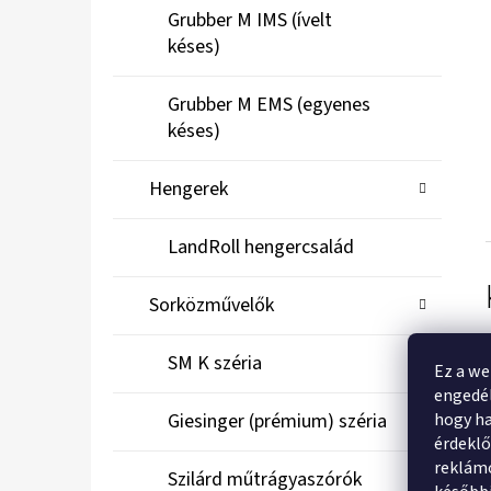
Grubber M IMS (ívelt
késes)
Grubber M EMS (egyenes
késes)
Hengerek
LandRoll hengercsalád
Sorközművelők
SM K széria
Ez a we
engedél
hogy ha
Giesinger (prémium) széria
érdekl
reklámo
Szilárd műtrágyaszórók