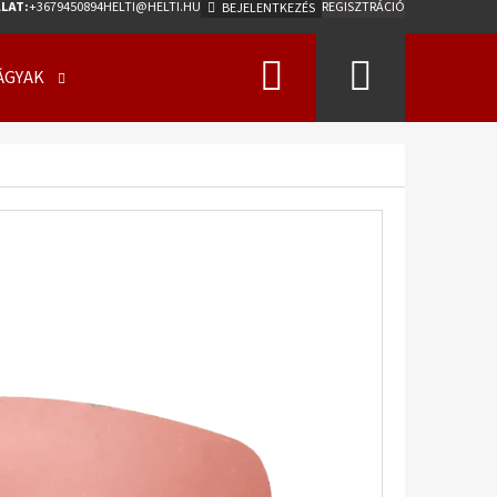
LAT:
+3679450894
HELTI@HELTI.HU
REGISZTRÁCIÓ
BEJELENTKEZÉS
Keresés
Kosár
ÁGYAK
ÜZLETI FELTÉTELEK (ÁSZF)
KAPCSOLATFELV
Következő
0/50 - 17 18PR, TL, AW-
275 A2 ET0