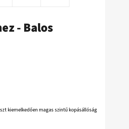
z - Balos
részt kiemelkedően magas szintű kopásállóság