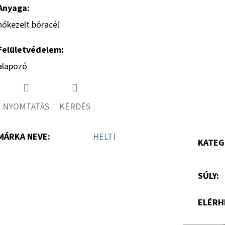
Anyaga:
hőkezelt bóracél
Felületvédelem:
alapozó
NYOMTATÁS
KÉRDÉS
MÁRKA NEVE
:
HELTI
KATEG
SÚLY
:
ELÉRH