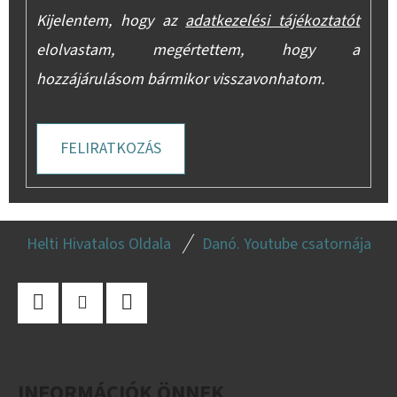
Kijelentem, hogy az
adatkezelési tájékoztatót
elolvastam, megértettem, hogy a
hozzájárulásom bármikor visszavonhatom.
FELIRATKOZÁS
L
Helti Hivatalos Oldala
Danó. Youtube csatornája
Á
B
L
Facebook
Instagram
YouTube
É
C
INFORMÁCIÓK ÖNNEK