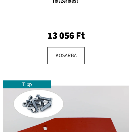
felszerelést.
KERESÉS
13 056 Ft
A
J
KOSÁRBA
Á
N
L
Tipp
J
U
K
KERÉK
SZERELVE
10.0/75
-