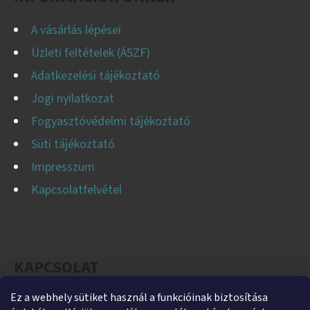
A vásárlás lépései
Üzleti feltételek (ÁSZF)
Adatkezelési tájékoztató
Jogi nyilatkozat
Fogyasztóvédelmi tájékoztató
Süti tájékoztató
Impresszum
Kapcsolatfelvétel
KAPCSOLAT
Ez a webhely sütiket használ a funkcióinak biztosítása
helti
@
helti.hu