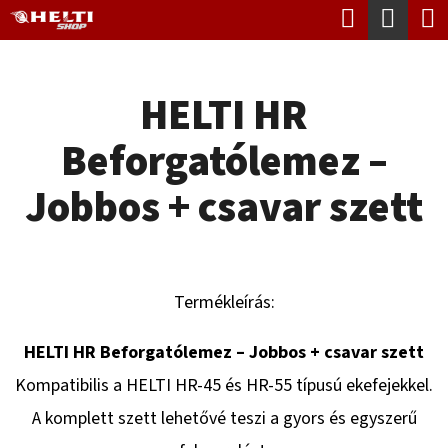
K
Keresés
Kosá
Ugrás
O
Vissza
Vissza
a
S
fő
HELTI HR
Á
tartalomhoz
M
R
Beforgatólemez –
I
T
Jobbos + csavar szett
K
E
R
Termékleírás:
E
S
HELTI HR Beforgatólemez – Jobbos + csavar szett
?
Kompatibilis a HELTI HR-45 és HR-55 típusú ekefejekkel.
A komplett szett lehetővé teszi a gyors és egyszerű