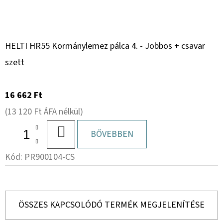
HELTI HR55 Kormánylemez pálca 4. - Jobbos + csavar
szett
16 662 Ft
(13 120 Ft ÁFA nélkül)
KOSÁRBA
BŐVEBBEN
Kód:
PR900104-CS
ÖSSZES KAPCSOLÓDÓ TERMÉK MEGJELENÍTÉSE