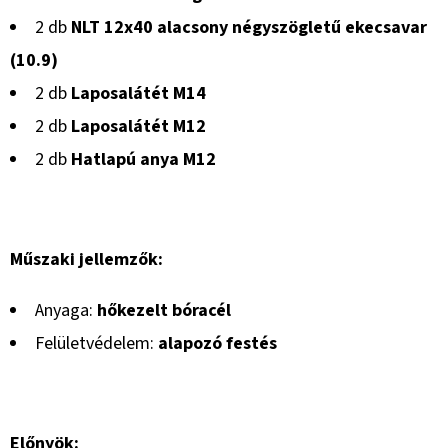
2 db
NLT 12x40 alacsony négyszögletű ekecsavar
(10.9)
2 db
Laposalátét M14
2 db
Laposalátét M12
2 db
Hatlapú anya M12
Műszaki jellemzők:
Anyaga:
hőkezelt bóracél
Felületvédelem:
alapozó festés
Előnyök: