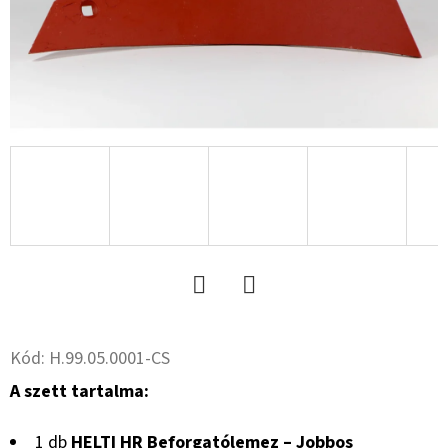
15.3
10PR,
TL,
AW
702
+
6X17.0/161/205,
ET
-5
59
533
Ft
Twitter
Facebook
Kód:
H.99.05.0001-CS
A szett tartalma:
1 db
HELTI HR Beforgatólemez – Jobbos