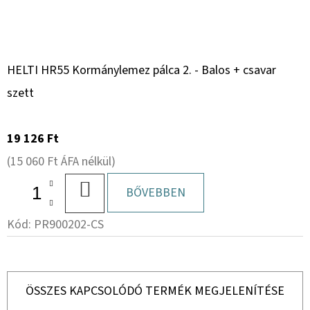
HELTI HR55 Kormánylemez pálca 2. - Balos + csavar
szett
19 126 Ft
(15 060 Ft ÁFA nélkül)
KOSÁRBA
BŐVEBBEN
Kód:
PR900202-CS
ÖSSZES KAPCSOLÓDÓ TERMÉK MEGJELENÍTÉSE