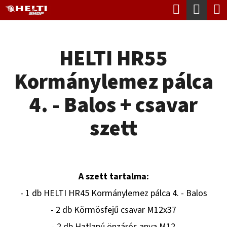
K
Keresés
Kosá
Ugrás
O
Vissza
Vissza
a
S
fő
HELTI HR55
Á
tartalomhoz
M
R
Kormánylemez pálca
I
T
4. - Balos + csavar
K
szett
E
R
E
A szett tartalma:
S
- 1 db HELTI HR45 Kormánylemez pálca 4. - Balos
?
- 2 db Körmösfejű csavar M12x37
- 2 db Hatlapú önzárós anya M12