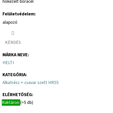
hőkezelt bóracél
Felületvédelem:
alapozó
KÉRDÉS
MÁRKA NEVE
:
HELTI
KATEGÓRIA
:
Alkatrész + csavar szett HR55
ELÉRHETŐSÉG:
Raktáron
(>5 db)