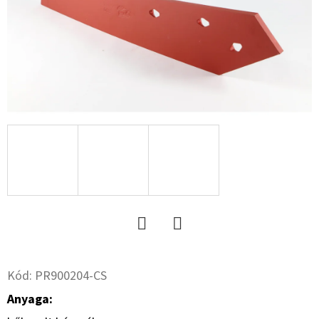
R13.0
C,
TL,+
MEFRO
5X17.0/67/112,
ET
+30
35
829
Ft
Twitter
Facebook
Kód:
PR900204-CS
Anyaga: