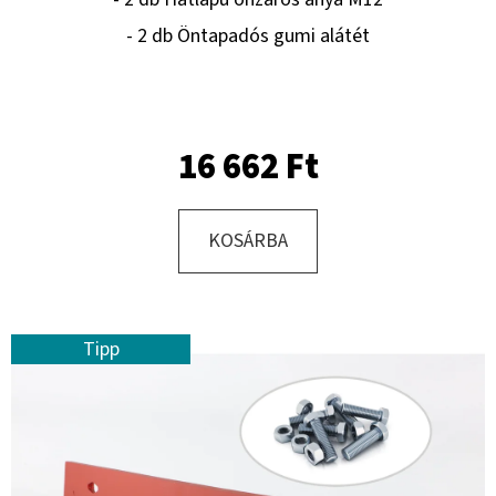
- 2 db Öntapadós gumi alátét
KERESÉS
16 662 Ft
A
J
Á
KOSÁRBA
N
L
J
U
Tipp
K
KERÉK
SZERELVE
175/70
-