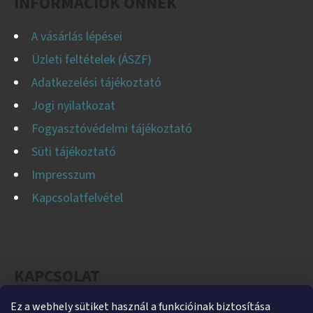
INFORMÁCIÓK ÖNNEK
A vásárlás lépései
Üzleti feltételek (ÁSZF)
Adatkezelési tájékoztató
Jogi nyilatkozat
Fogyasztóvédelmi tájékoztató
Süti tájékoztató
Impresszum
Kapcsolatfelvétel
KAPCSOLAT
Ez a webhely sütiket használ a funkcióinak biztosítása
helti
@
helti.hu