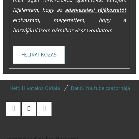
Kijelentem, hogy az
adatkezelési tájékoztatót
elolvastam, megértettem, hogy a
hozzájárulásom bármikor visszavonhatom.
FELIRATKOZÁS
L
Helti Hivatalos Oldala
Danó. Youtube csatornája
Á
B
L
Facebook
Instagram
YouTube
É
C