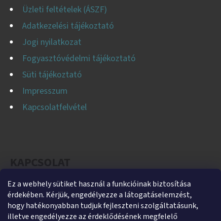
Üzleti feltételek (ÁSZF)
Adatkezelési tájékoztató
Jogi nyilatkozat
Fogyasztóvédelmi tájékoztató
Süti tájékoztató
Impresszum
Kapcsolatfelvétel
KAPCSOLAT
Ez a webhely sütiket használ a funkcióinak biztosítása
helti
@
helti.hu
érdekében. Kérjük, engedélyezze a látogatáselemzést,
+3679450894
hogy hatékonyabban tudjuk fejleszteni szolgáltatásunk,
illetve engedélyezze az érdeklődésének megfelelő
+36305454854