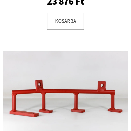
23 876 Ft
KERESÉS
KOSÁRBA
A
J
Á
N
L
J
U
K
KERÉK
SZERELVE
10.0/75
-