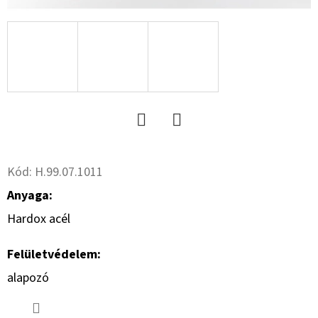
15.3
10PR,
TL,
AW
702
+
6X17.0/161/205,
ET
-5
59
533
Twitter
Facebook
Ft
Kód:
H.99.07.1011
Anyaga:
Hardox acél
Felületvédelem:
alapozó