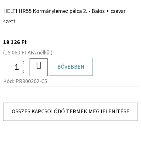
HELTI HR55 Kormánylemez pálca 2. - Balos + csavar
szett
19 126 Ft
(15 060 Ft ÁFA nélkül)
KOSÁRBA
BŐVEBBEN
Kód:
PR900202-CS
ÖSSZES KAPCSOLÓDÓ TERMÉK MEGJELENÍTÉSE