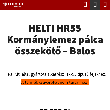
K
Keresés
Kosá
Ugrás
O
Vissza
Vissza
a
S
fő
HELTI HR55
Á
tartalomhoz
M
R
Kormánylemez pálca
I
T
összekötő – Balos
K
E
R
Helti Kft. által gyártott alkatrész HR-55 típusú fejekhez.
E
A termék csavarokat nem tartalmaz!
S
?