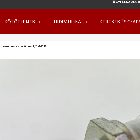
ÜGYFÉLSZOLGÁ
KÖTŐELEMEK
HIDRAULIKA
KEREKEK ÉS CSAP
MIT KERES?
 menetes csőkötés 1/2-M18
KERESÉS
AJÁNLJUK
KERÉK SZERELVE 500/50 - 17 14PR, TL, 149
KERÉK SZERELVE 50
A8, FLOTATION 648 + 6X17.0/161/205 ET0
708 + 8X21.3/220/
219 410 Ft
254 000 Ft