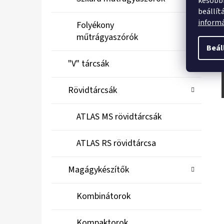
későbbi
beállít
inform
Folyékony
műtrágyaszórók
Beál
"V" tárcsák
Rövidtárcsák
ATLAS MS rövidtárcsák
ATLAS RS rövidtárcsa
Magágykészítők
Kombinátorok
Kompaktorok