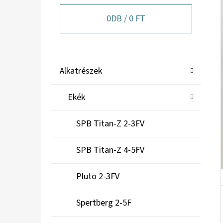
A
N
0
DB /
0 FT
E
L
K
Kategóriák
Alkatrészek
A
átugrása
T
Ekék
E
G
SPB Titan-Z 2-3FV
Ó
R
SPB Titan-Z 4-5FV
I
Á
Pluto 2-3FV
K
Spertberg 2-5F