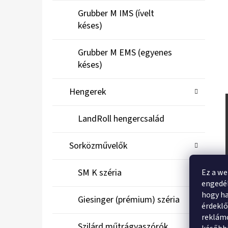
Grubber M IMS (ívelt
késes)
Grubber M EMS (egyenes
késes)
Hengerek
LandRoll hengercsalád
Sorközművelők
SM K széria
Ez a we
engedél
hogy ha
Giesinger (prémium) széria
érdekl
reklámo
Szilárd műtrágyaszórók