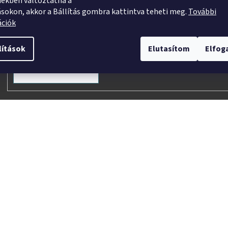
ekben változtatna a
útján hírleveleket, ajánlatokat küldjön. Kijelentem, hog
ásokon, akkor a Bállítás gombra kattintva teheti meg.
További
ációk
megértettem, hogy a hozzájárulásom bármikor visszav
lítások
Elutasítom
Elfo
FELIRATKOZÁS