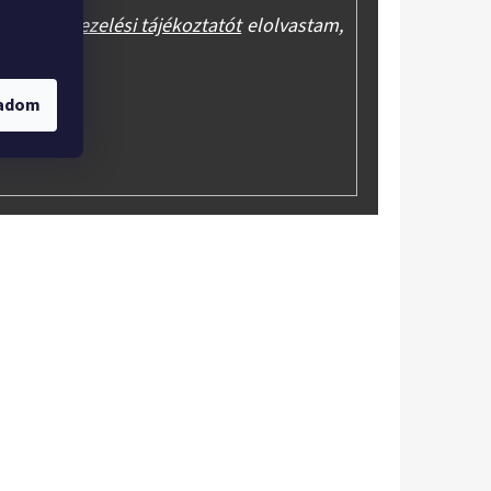
y az
adatkezelési tájékoztatót
elolvastam,
onhatom.
gadom