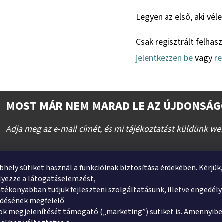
Legyen az első, aki vél
Csak regisztrált felhas
jelentkezzen be
vagy
re
MOST MÁR NEM MARAD LE AZ ÚJDONSÁG
Adja meg az e-mail címét, és mi tájékoztatást küldünk we
E-mail
bhely sütiket használ a funkcióinak biztosítása érdekében. Kérjük
yezze a látogatáselemzést,
tékonyabban tudjuk fejleszteni szolgáltatásunk, illetve engedél
ődésének megfelelő
k megjelenítését támogató („marketing”) sütiket is. Amennyibe
Hozzájárulok, hogy a nevem, illetve e-mail címem felh