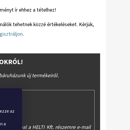
eményt ír ehhez a tételhez!
ználók tehetnek közzé értékeléseket. Kérjük,
gisztráljon
.
OKRÓL!
báruházunk új termékeiről.
,
yezze az
n a
asználásával a HELTI Kft. részemre e-mail