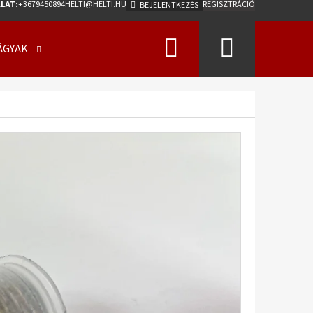
LAT:
+3679450894
HELTI@HELTI.HU
REGISZTRÁCIÓ
BEJELENTKEZÉS
Keresés
Kosár
ÁGYAK
ÜZLETI FELTÉTELEK (ÁSZF)
KAPCSOLATFELV
Következő
0/50 - 17 18PR, TL, AW-
275 A2 ET0