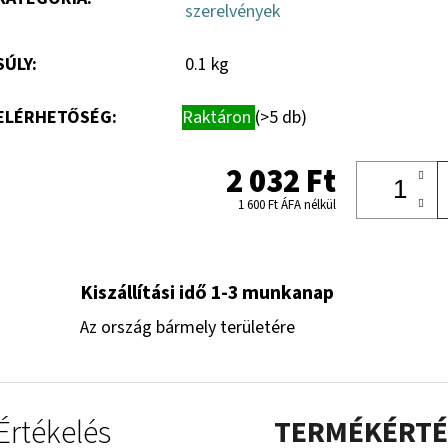
szerelvények
csillag.
SÚLY
:
0.1 kg
ELÉRHETŐSÉG:
Raktáron
(>5 db)
2 032 Ft
1 600 Ft ÁFA nélkül
Kiszállítási idő 1-3 munkanap
Az ország bármely területére
Értékelés
TERMÉKÉRTÉ