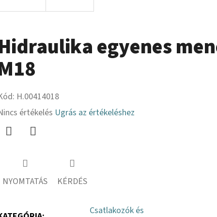
Hidraulika egyenes mene
M18
Kód:
H.00414018
A
Nincs értékelés
Ugrás az értékeléshez
termék
átlagos
Twitter
Facebook
értékelése
5-
NYOMTATÁS
KÉRDÉS
ből
0,0
Csatlakozók és
KATEGÓRIA
: