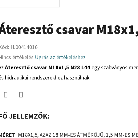
Áteresztő csavar M18x1
Kód:
H.00414016
A
Nincs értékelés
Ugrás az értékeléshez
termék
Az
Áteresztő csavar M18x1,5 N28 L44
egy szabványos mene
átlagos
és hidraulikai rendszerekhez használnak.
értékelése
5-
Twitter
Facebook
ből
FŐ JELLEMZŐK:
0,0
csillag.
MÉRET
: M18X1,5, AZAZ 18 MM-ES ÁTMÉRŐJŰ, 1,5 MM-ES