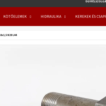
ÜGYFÉLSZOLGÁ
KÖTŐELEMEK
HIDRAULIKA
KEREKEK ÉS CSAP
MIT KERES?
8x1,5 N28 L44
KERESÉS
AJÁNLJUK
KERÉK SZERELVE 500/50 - 17 14PR, TL, 149
KERÉK SZERELVE 50
A8, FLOTATION 648 + 6X17.0/161/205 ET0
708 + 8X21.3/220/
219 410 Ft
254 000 Ft