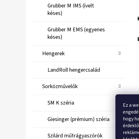
Grubber M IMS (ívelt
késes)
Grubber M EMS (egyenes
késes)
Hengerek
LandRoll hengercsalád
Sorközművelők
SM K széria
Ez a we
engedél
hogy ha
Giesinger (prémium) széria
érdekl
reklámo
Szilárd műtrágyaszórók