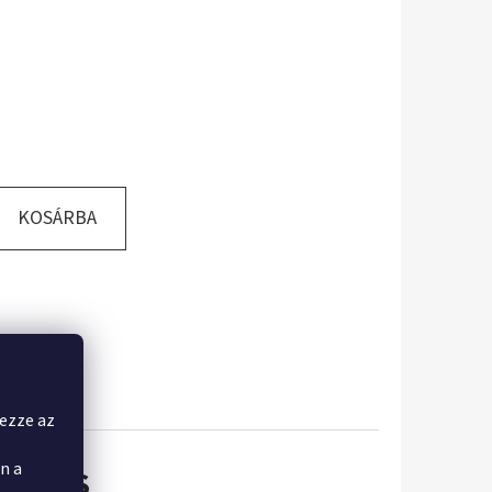
KOSÁRBA
,
yezze az
n a
KELÉS