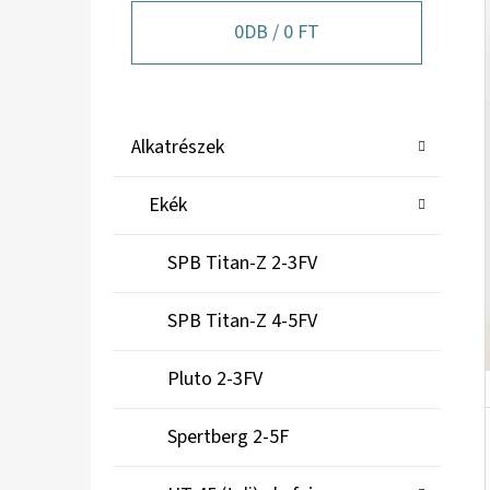
A
N
0
DB /
0 FT
E
L
K
Kategóriák
Alkatrészek
A
átugrása
T
Ekék
E
G
SPB Titan-Z 2-3FV
Ó
R
SPB Titan-Z 4-5FV
I
Á
Pluto 2-3FV
K
Spertberg 2-5F