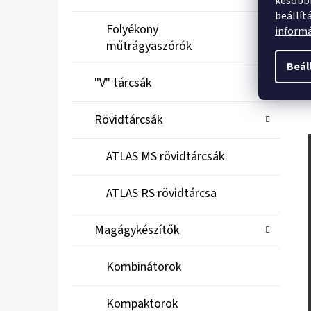
későbbi
beállít
Folyékony
inform
műtrágyaszórók
Beál
"V" tárcsák
Rövidtárcsák
ATLAS MS rövidtárcsák
ATLAS RS rövidtárcsa
Magágykészítők
Kombinátorok
Kompaktorok