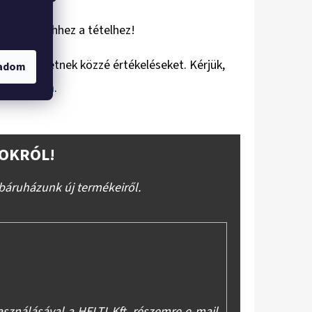
eményt ír ehhez a tételhez!
ználók tehetnek közzé értékeléseket. Kérjük,
gadom
gisztráljon
.
OKRÓL!
báruházunk új termékeiről.
asználásával a HELTI Kft. részemre e-mail