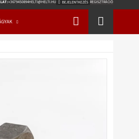
LAT:
+3679450894
HELTI@HELTI.HU
REGISZTRÁCIÓ
BEJELENTKEZÉS
Keresés
Kosár
ÁGYAK
ÜZLETI FELTÉTELEK (ÁSZF)
KAPCSOLATFELV
Következő
0/50 - 17 18PR, TL, AW-
275 A2 ET0