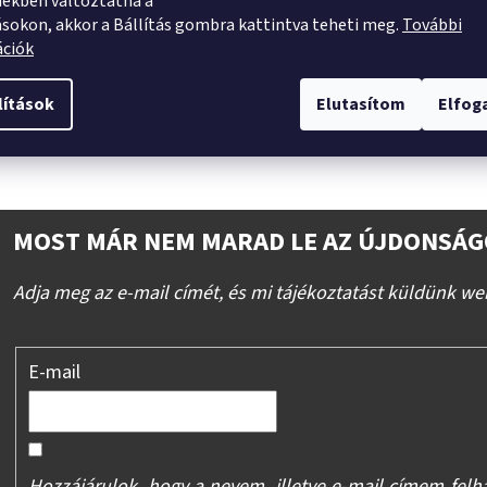
ekben változtatna a
ásokon, akkor a Bállítás gombra kattintva teheti meg.
További
Legyen az első, aki vél
ációk
Csak regisztrált felhas
lítások
Elutasítom
Elfo
jelentkezzen be
vagy
re
MOST MÁR NEM MARAD LE AZ ÚJDONSÁG
Adja meg az e-mail címét, és mi tájékoztatást küldünk we
E-mail
Hozzájárulok, hogy a nevem, illetve e-mail címem felh