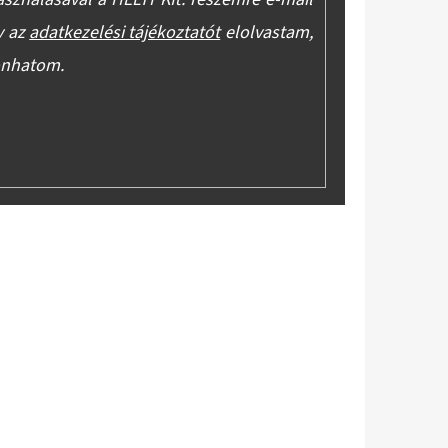
y az
adatkezelési tájékoztatót
elolvastam,
onhatom.