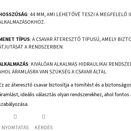
HOSSZÚSÁG
: 44 MM, AMI LEHETŐVÉ TESZI A MEGFELELŐ 
ALKALMAZÁSOKHOZ.
MENET TÍPUS
: A CSAVAR ÁTERESZTŐ TÍPUSÚ, AMELY BIZT
ÁTJUTÁSÁT A RENDSZERBEN.
ALKALMAZÁS
: KIVÁLÓAN ALKALMAS HIDRAULIKAI RENDSZ
AHOL ÁRAMLÁSRA VAN SZÜKSÉG A CSAVAR ÁLTAL.
Ez az áteresztő csavar biztosítja a tömítést és a biztonságo
áramlást, ideális választás olyan rendszerekhez, ahol fontos
szabályozása.
NYOMTATÁS
KÉRDÉS