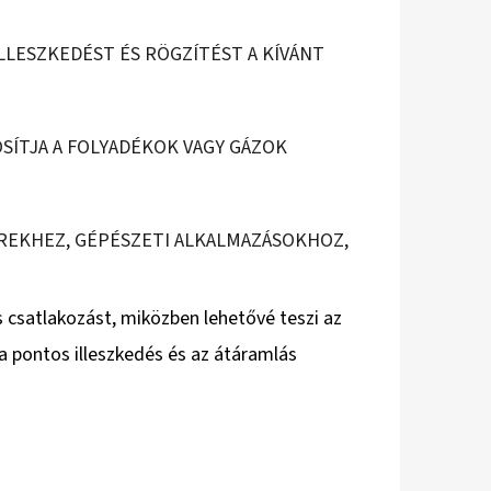
ILLESZKEDÉST ÉS RÖGZÍTÉST A KÍVÁNT
OSÍTJA A FOLYADÉKOK VAGY GÁZOK
EREKHEZ, GÉPÉSZETI ALKALMAZÁSOKHOZ,
s csatlakozást, miközben lehetővé teszi az
 a pontos illeszkedés és az átáramlás