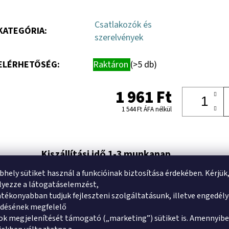
Csatlakozók és
KATEGÓRIA
:
szerelvények
ELÉRHETŐSÉG:
Raktáron
(>5 db)
1 961 Ft
1 544 Ft ÁFA nélkül
Kiszállítási idő 1-3 munkanap
Az ország bármely területére
bhely sütiket használ a funkcióinak biztosítása érdekében. Kérjük
yezze a látogatáselemzést,
tékonyabban tudjuk fejleszteni szolgáltatásunk, illetve engedél
ődésének megfelelő
k megjelenítését támogató („marketing”) sütiket is. Amennyibe
Értékelés
TERMÉKÉRTÉ