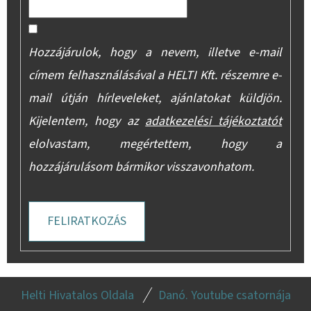
Hozzájárulok, hogy a nevem, illetve e-mail
címem felhasználásával a HELTI Kft. részemre e-
mail útján hírleveleket, ajánlatokat küldjön.
Kijelentem, hogy az
adatkezelési tájékoztatót
elolvastam, megértettem, hogy a
hozzájárulásom bármikor visszavonhatom.
FELIRATKOZÁS
L
Helti Hivatalos Oldala
Danó. Youtube csatornája
Á