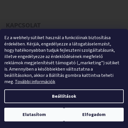
KAPCSOLAT
Ez a webhely sütiket használ a funkcióinak biztosítása
helti
@
helti.hu
érdekében. Kérjük, engedélyezze a látogatáselemzést,
+3679450894
hogy hatékonyabban tudjuk fejleszteni szolgáltatásunk,
illetve engedélyezze az érdeklődésének megfelelő
+36305454854
reklámok megjelenítését támogató („marketing”) sütiket
https://www.facebook.com/heltikft
is. Amennyiben a későbbiekben változtatna a
beállításokon, akkor a Bállítás gombra kattintva teheti
helti_kft
meg.
További információk
Beállítások
Shoptet készítette
Webshopunk jelenleg zárva tart. Rendelés leadása lehetséges,
Copyright 2026
HeltiShop
. Minden jog fenntartva.
Süti
kizárólag utánvétes fizetéssel. A megrendeléseket 2026. január 5–9.
Elutasítom
Elfogadom
beállítások szerkesztése
között adjuk postára.