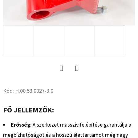
8.8
RM
HG.
+ANYA
(RUGÓSKAPÁHOZ)
229
Ft
Twitter
Facebook
Kód:
H.00.53.0027-3.0
FŐ JELLEMZŐK:
Erősség
: A szerkezet masszív felépítése garantálja a
megbízhatóságot és a hosszú élettartamot még nagy