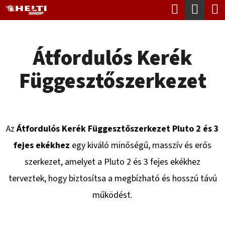
K
Keresés
Kosá
Ugrás
O
Vissza
Vissza
a
S
fő
Átfordulós Kerék
Á
tartalomhoz
M
R
Függesztőszerkezet
I
T
K
E
Az
Átfordulós Kerék Függesztőszerkezet Pluto 2 és 3
R
fejes ekékhez
egy kiváló minőségű, masszív és erős
E
szerkezet, amelyet a Pluto 2 és 3 fejes ekékhez
S
terveztek, hogy biztosítsa a megbízható és hosszú távú
?
működést.