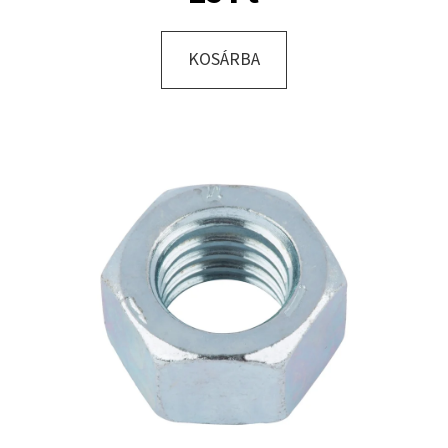
KOSÁRBA
KERESÉS
A
J
Á
N
L
J
U
K
KERÉK
SZERELVE
10.0/75
-