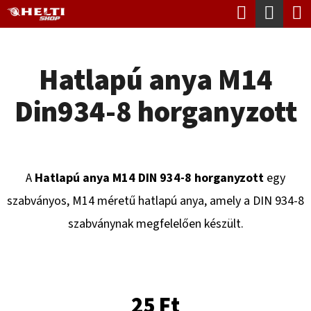
K
Keresés
Kosá
Ugrás
O
Vissza
Vissza
a
S
fő
Hatlapú anya M14
Á
tartalomhoz
M
R
Din934-8 horganyzott
I
T
K
E
A
Hatlapú anya M14 DIN 934-8 horganyzott
egy
R
szabványos, M14 méretű hatlapú anya, amely a DIN 934-8
E
szabványnak megfelelően készült.
S
?
25 Ft