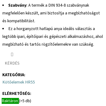
Szabvány
: A termék a DIN 934-8 szabványnak
megfelelően készült, ami biztosítja a megbízhatóságot
és kompatibilitást.
Ez a horganyzott hatlapú anya ideális választás a
legtöbb ipari, építőipari és gépészeti alkalmazáshoz, ahol
megbízható és tartós rögzítőelemekre van szükség.
KÉRDÉS
KATEGÓRIA
:
Kötőelemek HR55
ELÉRHETŐSÉG:
Raktáron
(>5 db)