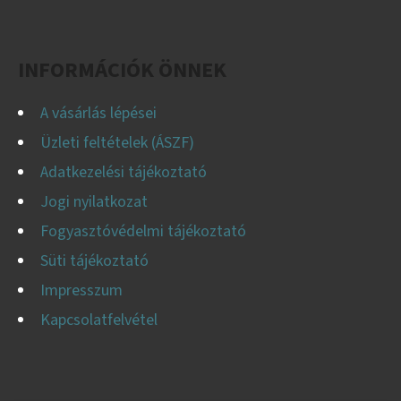
Facebook
Instagram
YouTube
É
C
INFORMÁCIÓK ÖNNEK
A vásárlás lépései
Üzleti feltételek (ÁSZF)
Adatkezelési tájékoztató
Jogi nyilatkozat
Fogyasztóvédelmi tájékoztató
Süti tájékoztató
Impresszum
Kapcsolatfelvétel