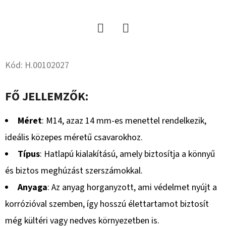
15.3
10PR,
TL,
AW
702
+
Twitter
Facebook
6X17.0/161/205,
ET
Kód:
H.00102027
-5
59
FŐ JELLEMZŐK:
533
Ft
Méret
: M14, azaz 14 mm-es menettel rendelkezik,
ideális közepes méretű csavarokhoz.
Típus
: Hatlapú kialakítású, amely biztosítja a könnyű
és biztos meghúzást szerszámokkal.
Anyaga
: Az anyag horganyzott, ami védelmet nyújt a
korrózióval szemben, így hosszú élettartamot biztosít
még kültéri vagy nedves környezetben is.