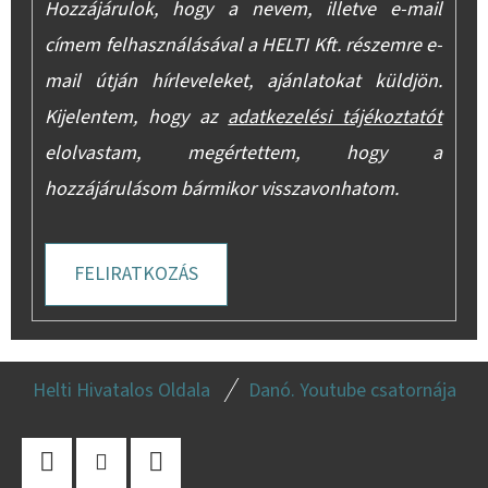
Hozzájárulok, hogy a nevem, illetve e-mail
címem felhasználásával a HELTI Kft. részemre e-
mail útján hírleveleket, ajánlatokat küldjön.
Kijelentem, hogy az
adatkezelési tájékoztatót
elolvastam, megértettem, hogy a
hozzájárulásom bármikor visszavonhatom.
FELIRATKOZÁS
L
Helti Hivatalos Oldala
Danó. Youtube csatornája
Á
B
L