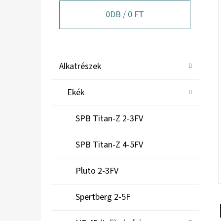
A
N
0
DB /
0 FT
E
L
K
Kategóriák
Alkatrészek
A
átugrása
T
Ekék
E
G
SPB Titan-Z 2-3FV
Ó
R
SPB Titan-Z 4-5FV
I
Á
Pluto 2-3FV
K
Spertberg 2-5F