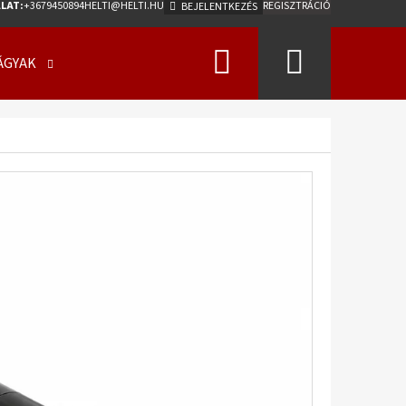
LAT:
+3679450894
HELTI@HELTI.HU
REGISZTRÁCIÓ
BEJELENTKEZÉS
Keresés
Kosár
ÁGYAK
ÜZLETI FELTÉTELEK (ÁSZF)
KAPCSOLATFELV
Következő
0/50 - 17 18PR, TL, AW-
275 A2 ET0