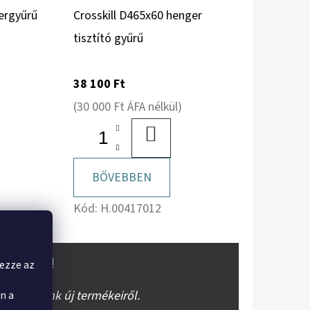
ergyűrű
Crosskill D465x60 henger
tisztító gyűrű
38 100 Ft
(30 000 Ft ÁFA nélkül)
BA
KOSÁRBA
BŐVEBBEN
Kód:
H.00417012
,
OKRÓL!
yezze az
báruházunk új termékeiről.
n a