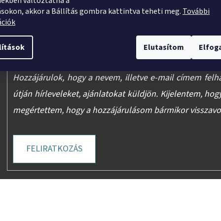
ekben változtatna a
ásokon, akkor a Bállítás gombra kattintva teheti meg.
További
ációk
E-mail
lítások
Elutasítom
Elfo
Hozzájárulok, hogy a nevem, illetve e-mail címem felh
útján hírleveleket, ajánlatokat küldjön. Kijelentem, hog
megértettem, hogy a hozzájárulásom bármikor visszav
FELIRATKOZÁS