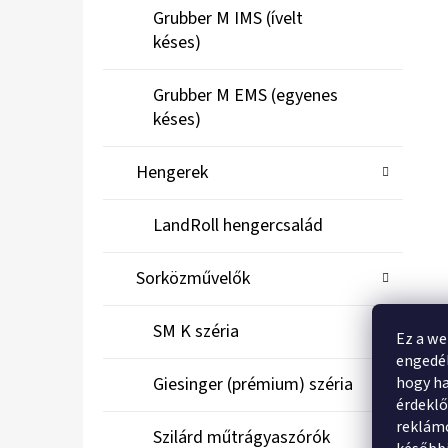
Grubber M IMS (ívelt
késes)
Grubber M EMS (egyenes
késes)
Hengerek
LandRoll hengercsalád
Sorközművelők
SM K széria
Ez a we
engedél
hogy ha
Giesinger (prémium) széria
érdekl
reklámo
Szilárd műtrágyaszórók