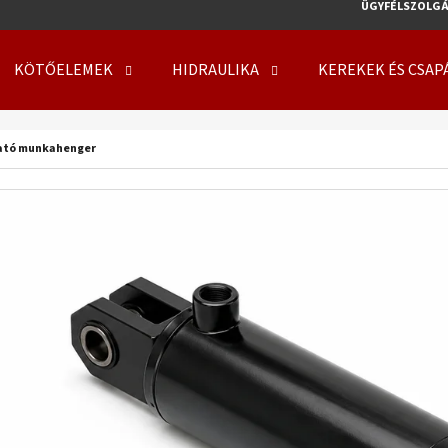
ÜGYFÉLSZOLGÁ
KÖTŐELEMEK
HIDRAULIKA
KEREKEK ÉS CSAP
MIT KERES?
gató munkahenger
KERESÉS
AJÁNLJUK
KERÉK SZERELVE 500/50 - 17 14PR, TL, 149
KERÉK SZERELVE 50
A8, FLOTATION 648 + 6X17.0/161/205 ET0
708 + 8X21.3/220/
219 410 Ft
254 000 Ft