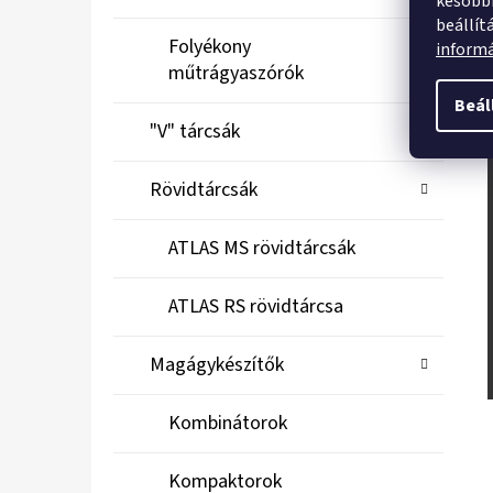
későbbi
beállít
Folyékony
inform
műtrágyaszórók
Beál
"V" tárcsák
Rövidtárcsák
ATLAS MS rövidtárcsák
ATLAS RS rövidtárcsa
Magágykészítők
Kombinátorok
Kompaktorok