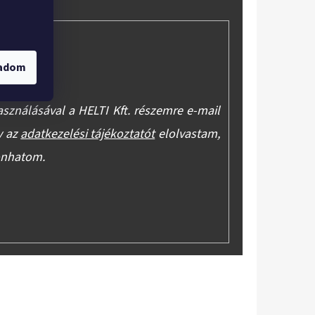
gadom
asználásával a HELTI Kft. részemre e-mail
y az
adatkezelési tájékoztatót
elolvastam,
onhatom.