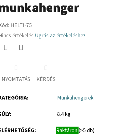
munkahenger
Kód:
HELTI-75
A
Nincs értékelés
Ugrás az értékeléshez
termék
átlagos
Twitter
Facebook
értékelése
5-
NYOMTATÁS
KÉRDÉS
ből
0,0
KATEGÓRIA
:
Munkahengerek
csillag.
SÚLY
:
8.4 kg
ELÉRHETŐSÉG:
Raktáron
(>5 db)