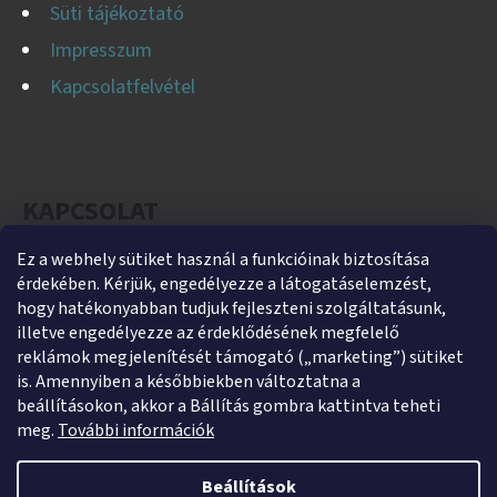
Süti tájékoztató
Impresszum
Kapcsolatfelvétel
KAPCSOLAT
Ez a webhely sütiket használ a funkcióinak biztosítása
helti
@
helti.hu
érdekében. Kérjük, engedélyezze a látogatáselemzést,
+3679450894
hogy hatékonyabban tudjuk fejleszteni szolgáltatásunk,
illetve engedélyezze az érdeklődésének megfelelő
+36305454854
reklámok megjelenítését támogató („marketing”) sütiket
https://www.facebook.com/heltikft
is. Amennyiben a későbbiekben változtatna a
beállításokon, akkor a Bállítás gombra kattintva teheti
helti_kft
meg.
További információk
Beállítások