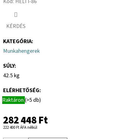
Kód:
HELTI-86
KÖNNYÍTÉS
NÉLKÜL
(KÖTÖTT
TALAJOKRA)
KÉRDÉS
1
392
Ft
KATEGÓRIA
:
Munkahengerek
SÚLY
:
42.5 kg
ELÉRHETŐSÉG:
Raktáron
(>5 db)
282 448 Ft
222 400 Ft ÁFA nélkül