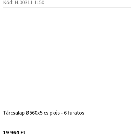
Kód:
H.00311-IL50
Tárcsalap Ø560x5 csipkés - 6 furatos
19 964 Ft