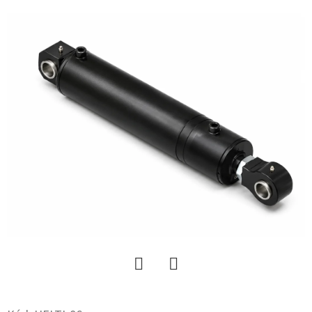
KERESÉS
A
J
Á
N
L
J
U
K
MÉLYLAZÍTÓHOZ
NYÍRÓCSAVAR
Twitter
Facebook
M20X120
8.8