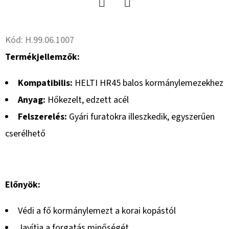
Twitter
Facebook
Kód:
H.99.06.1007
Termékjellemzők:
Kompatibilis:
HELTI HR45 balos kormánylemezekhez
Anyag:
Hőkezelt, edzett acél
Felszerelés:
Gyári furatokra illeszkedik, egyszerűen
cserélhető
Előnyök:
Védi a fő kormánylemezt a korai kopástól
Javítja a forgatás minőségét