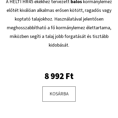
A HELTI HR45 ekékhez tervezett
balos
kormánylemez
előtét kiválóan alkalmas erősen kötött, ragadós vagy
KERESÉS
koptató talajokhoz. Használatával jelentősen
meghosszabbítható a fő kormánylemez élettartama,
miközben segíti a talaj jobb forgatását és tisztább
A
kidobását.
J
Á
N
L
8 992 Ft
J
U
K
KOSÁRBA
KERÉK
SZERELVE
400/60
-