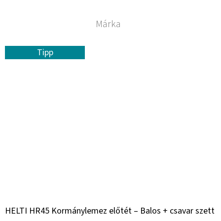
Márka
Tipp
HELTI HR45 Kormánylemez előtét – Balos + csavar szett