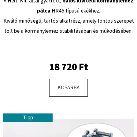
A Helti Kft. által gyártott,
balos kivitelű kormánylemez
pálca
HR45 típusú ekékhez.
KERESÉS
Kiváló minőségű, tartós alkatrész, amely fontos szerepet
tölt be a kormánylemez stabilitásában és működésében.
A
J
18 720 Ft
Á
N
L
KOSÁRBA
J
U
K
Tipp
KERÉK
SZERELVE
340/55
-