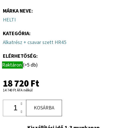
MÁRKA NEVE
:
HELTI
KATEGÓRIA
:
Alkatrész + csavar szett HR45
ELÉRHETŐSÉG:
Raktáron
(>5 db)
18 720 Ft
14 740 Ft ÁFA nélkül
KOSÁRBA
Kiszállítási idő 1-3 munkanap