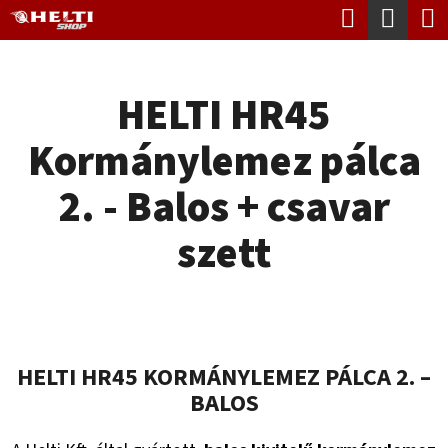
K
Keresés
Kosá
Ugrás
O
Vissza
Vissza
a
S
fő
HELTI HR45
Á
tartalomhoz
M
R
Kormánylemez pálca
I
T
2. - Balos + csavar
K
szett
E
R
E
S
HELTI HR45 KORMÁNYLEMEZ PÁLCA 2. –
?
BALOS