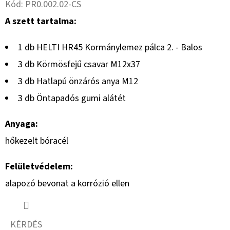
Kód:
PR0.002.02-CS
A szett tartalma:
1 db HELTI HR45 Kormánylemez pálca 2. - Balos
3 db Körmösfejű csavar M12x37
3 db Hatlapú önzárós anya M12
3 db Öntapadós gumi alátét
Anyaga:
hőkezelt bóracél
Felületvédelem:
alapozó bevonat a korrózió ellen
KÉRDÉS