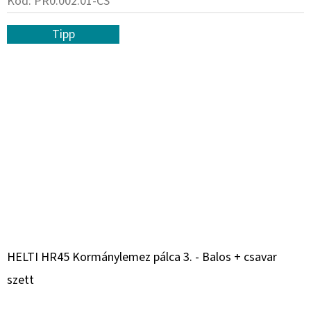
Kód:
PR0.002.01-CS
Tipp
HELTI HR45 Kormánylemez pálca 3. - Balos + csavar
szett