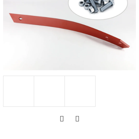
16.0
18PR,
TL,
BKT
AW
702
+
6X17.0/161/205,
ET
0
151
892
Ft
Twitter
Facebook