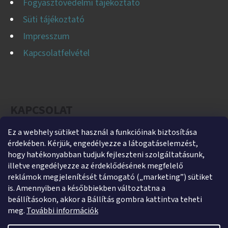
Fogyasztóvédelmi tájékoztató
Süti tájékoztató
Impresszum
Kapcsolatfelvétel
KAPCSOLAT
Ez a webhely sütiket használ a funkcióinak biztosítása
helti
@
helti.hu
érdekében. Kérjük, engedélyezze a látogatáselemzést,
+3679450894
hogy hatékonyabban tudjuk fejleszteni szolgáltatásunk,
illetve engedélyezze az érdeklődésének megfelelő
+36305454854
reklámok megjelenítését támogató („marketing”) sütiket
https://www.facebook.com/heltikft
is. Amennyiben a későbbiekben változtatna a
beállításokon, akkor a Bállítás gombra kattintva teheti
helti_kft
meg.
További információk