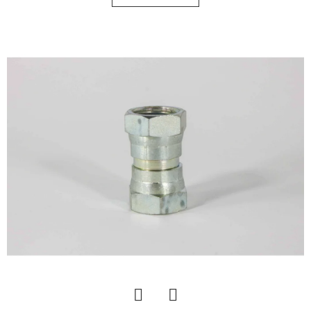
KERESÉS
A
J
Á
N
L
J
U
K
KERÉK
SZERELVE
10.0/75
-