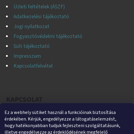
Üzleti feltételek (ÁSZF)
Adatkezelési tájékoztató
Jogi nyilatkozat
Fogyasztóvédelmi tájékoztató
Süti tájékoztató
Impresszum
Kapcsolatfelvétel
KAPCSOLAT
Ez a webhely sütiket használ a funkcióinak biztosítása
helti
@
helti.hu
érdekében. Kérjük, engedélyezze a látogatáselemzést,
+3679450894
hogy hatékonyabban tudjuk fejleszteni szolgáltatásunk,
illetve engedélyezze az érdeklődésének megfelelő
+36305454854