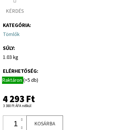
16.0
18PR,
KÉRDÉS
TL,
BKT
AW
KATEGÓRIA
:
702
+
Tömlők
6X17.0/161/205,
ET
0
SÚLY
:
151
1.03 kg
892
Ft
ELÉRHETŐSÉG:
Raktáron
(>5 db)
4 293 Ft
3 380 Ft ÁFA nélkül
KOSÁRBA