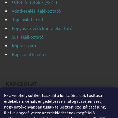
Üzleti feltételek (ÁSZF)
Adatkezelési tájékoztató
Jogi nyilatkozat
Fogyasztóvédelmi tájékoztató
Süti tájékoztató
Impresszum
Kapcsolatfelvétel
KAPCSOLAT
Ez a webhely sütiket használ a funkcióinak biztosítása
helti
@
helti.hu
érdekében. Kérjük, engedélyezze a látogatáselemzést,
+3679450894
hogy hatékonyabban tudjuk fejleszteni szolgáltatásunk,
illetve engedélyezze az érdeklődésének megfelelő
+36305454854