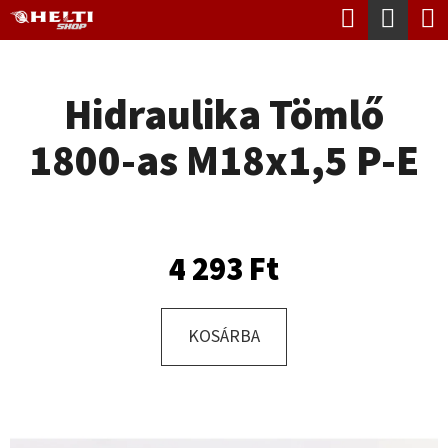
K
Keresés
Kosá
Ugrás
O
Vissza
Vissza
a
S
fő
Hidraulika Tömlő
Á
tartalomhoz
M
R
1800-as M18x1,5 P-E
I
T
K
E
4 293 Ft
R
E
KOSÁRBA
S
?