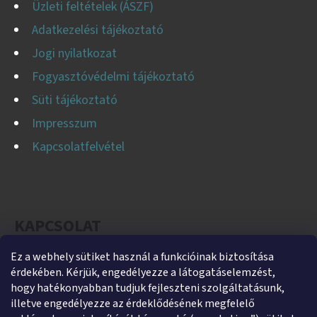
Üzleti feltételek (ÁSZF)
Adatkezelési tájékoztató
Jogi nyilatkozat
Fogyasztóvédelmi tájékoztató
Süti tájékoztató
Impresszum
Kapcsolatfelvétel
KAPCSOLAT
Ez a webhely sütiket használ a funkcióinak biztosítása
helti
@
helti.hu
érdekében. Kérjük, engedélyezze a látogatáselemzést,
+3679450894
hogy hatékonyabban tudjuk fejleszteni szolgáltatásunk,
illetve engedélyezze az érdeklődésének megfelelő
+36305454854