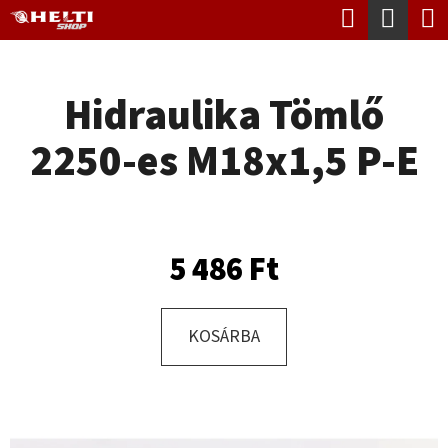
K
Keresés
Kosá
Ugrás
O
Vissza
Vissza
a
S
fő
Hidraulika Tömlő
Á
tartalomhoz
M
R
2250-es M18x1,5 P-E
I
T
K
E
5 486 Ft
R
E
KOSÁRBA
S
?